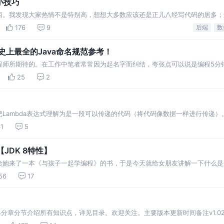
的小技巧
西。我发现大家热情不是特别高，想想大多数应该还是正儿八经写代码的居多；
中的一些小技巧。 算不上多高大上的东西，但都还挺有用。 项目是基于 SpringClou
176
9
后端
数
史上最全的Java命名规范参考！
程师所期待的。在工作中笔者常常因为起名字而纠结，夸张点可以说是编程5分
不同的标准，目的是为了保持统一，减少沟通成本，提升团队研发效能。所以本
25
2
可以把Lambda表达式理解为是一段可以传递的代码（将代码像数据一样进行传递
言表达能力得到了提升。 格式: ClassName::new 与函数式接口相结合，
1
5
【JDK 8特性】
她来了一本《与孩子一起学编程》的书，于是今天就给女朋友讲解一下什么是Opt
环的女人怎么能看懂呢) 不知道大家还记得上一篇《阿里巴巴 Java开发手册》
56
17
成神之路分章分节介绍所有知识点，详见目录。欢迎关注。主要版本更新时间备注v1.02015-0