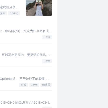
这次就分享一
d 或者是
据库
Spring
钟，命名两小时！究竟为什么命名成为
文中是笔者结合阿里巴巴开发规范，以
Java
）。可以写出更简洁、更灵活的代码。作
自动与函数式…
Java
ional类。 至于她能不能看懂，那
读后感不，当时阅读到空…
后端
Java
程序员
8-01首次发布v1.12018-03-12