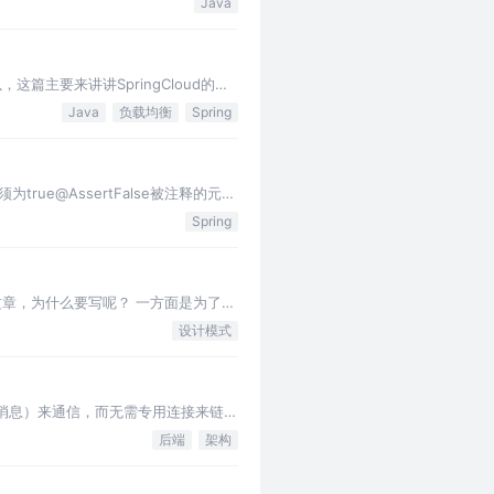
Java
这篇主要来讲讲SpringCloud的一
…
Java
负载均衡
Spring
true@AssertFalse被注释的元素
Spring
文章，为什么要写呢？ 一方面是为了学
考的过程，没有把知识消化掉转化成…
设计模式
消息）来通信，而无需专用连接来链接
用于诸如远程过程调用的技术。排队
后端
架构