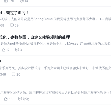
175
14
oud，错过了血亏！
去的公司说是用SpringCloud(但我觉得使用的力度并不大啊~~)... 所以，
要当做我学习SpringCloud的笔记吧！)当然了，我的水平是有限的，可能会
968
59
，格式化，参数范围，自定义校验规则的处理
null@NotNull被注释的元素必须不为null@AssertTrue被注释的元素必须为
17
3
？
整个系列写完。其实设计模式这一系列文章网上已经有很多非常好、非常优秀的
 遍，记得牢的基本就那几个众所周知的，反思前面 2 次学习过程，缺少了思
346
20
应用程序的通信方法。应用程序通过写和检索出入列队的针对应用程序的数据（
在消息中发送数据进行通信，而不是通过直接调用彼此来通信，直接调用通常是
53
评论