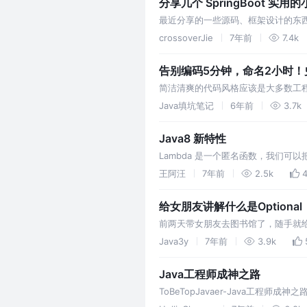
分享几个 SpringBoot 实用
最近分享的一些源码、框架设计的东
点接地气的： SpringBoot 使用
crossoverJie
7年前
7.4k
dubbo 这样的分布式…
告别编码5分钟，命名2小时！
简洁清爽的代码风格应该是大多数工
了工作中的拦路虎。 每个公司都有
Java填坑笔记
6年前
3.7k
及工作…
Java8 新特性
Lambda 是一个匿名函数，我们
为一种更紧凑的代码风格，使Java的语
王阿汪
7年前
2.5k
4
给女朋友讲解什么是Optional
前两天带女朋友去图书馆了，随手就给
肯定是看不懂的。(学到变量/for循
Java3y
7年前
3.9k
Java工程师成神之路
ToBeTopJavaer-Java工程师
增加新技术知识、完善知