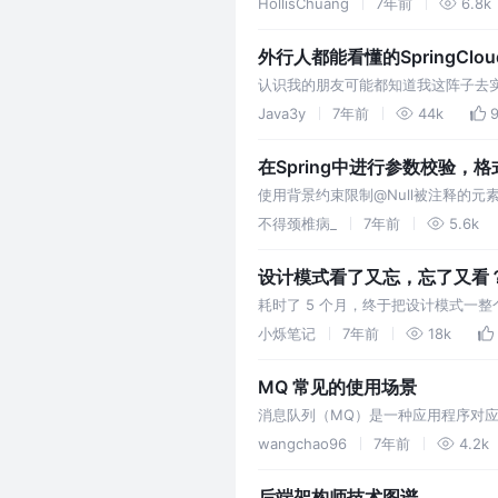
HollisChuang
7年前
6.8k
外行人都能看懂的SpringCl
认识我的朋友可能都知道我这阵子去实习啦，
些基础的知识。(我就是现学现卖了，主
Java3y
7年前
44k
在Spring中进行参数校验
使用背景约束限制@Null被注释的元素必须为
必须为false@M
不得颈椎病_
7年前
5.6k
设计模式看了又忘，忘了又看
耗时了 5 个月，终于把设计模式一
得更扎实，印象中设计模式学习了 2
小烁笔记
7年前
18k
MQ 常见的使用场景
消息队列（MQ）是一种应用程序对
它们。消息传递指的是程序之间通过
wangchao96
7年前
4.2k
指的是应…
后端架构师技术图谱