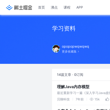
首页
沸点
课程
APP
学习资料
opopopwqwqwq
更多收藏集
14篇文章 · 0订阅
理解Java内存模型
最近重新学习一遍《深入学习Java
背景，解决的问题，处理思路，相关实
贝聊科技
7年前
15k
解，知其然而知其所以然。 在介绍Ja