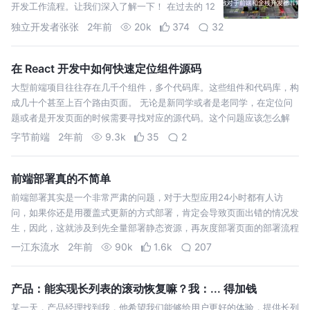
开发工作流程。让我们深入了解一下！ 在过去的 12
个月里，我在我的时事通讯 Web Tools Weekly
独立开发者张张
2年前
20k
374
32
在 React 开发中如何快速定位组件源码
大型前端项目往往存在几千个组件，多个代码库。这些组件和代码库，构
成几十个甚至上百个路由页面。 无论是新同学或者是老同学，在定位问
题或者是开发页面的时候需要寻找对应的源代码。这个问题应该怎么解
决？
字节前端
2年前
9.3k
35
2
前端部署真的不简单
前端部署其实是一个非常严肃的问题，对于大型应用24小时都有人访
问，如果你还是用覆盖式更新的方式部署，肯定会导致页面出错的情况发
生，因此，这就涉及到先全量部署静态资源，再灰度部署页面的部署流程
了。
一江东流水
2年前
90k
1.6k
207
产品：能实现长列表的滚动恢复嘛？我：... 得加钱
某一天，产品经理找到我，他希望我们能够给用户更好的体验，提供长列