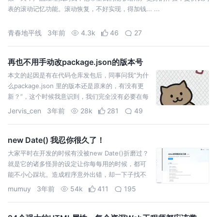
表的滚动记忆功能。滚动恢复，不好实现，得加钱... ...
青春地平线
3年前
4.3k
46
27
再也不用手动改package.json的版本号
本文的起因是有在代码仓库发包后，同事问我“为什
么package.json 里的版本还是原来的，有没有更
新？”，这个时候我意识到，我们完全没有必要在每
次发布的时候还特意去关注这个仓库的版本号...
Jervis_cen
3年前
28k
281
49
new Date() 我忍你很久了！
大家平时在开发的时候有没被new Date()折磨过？
就是它的诸多怪异的设定让你每每用的时候，都可
能不小心踩坑。造成程序意外出错，却一下子找不
到问题出处，那叫一个烦透了…… 下面，我就列举
mumuy
3年前
54k
411
195
它的“四宗罪