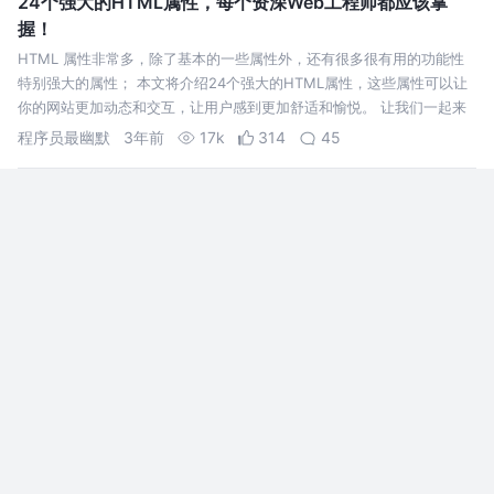
24个强大的HTML属性，每个资深Web工程师都应该掌
握！
HTML 属性非常多，除了基本的一些属性外，还有很多很有用的功能性
特别强大的属性； 本文将介绍24个强大的HTML属性，这些属性可以让
你的网站更加动态和交互，让用户感到更加舒适和愉悦。 让我们一起来
探
程序员最幽默
3年前
17k
314
45
chrome 搞事，下个月全面删除 Event.path
chrome 109 下个月发布，将全面禁用 `Event.path`，事关你的春节假
期和年终奖，赶紧来看看
Whilconn
3年前
23k
259
83
项目越写越大，我是这样做拆分的
这样的项目结构在现在看来很多项目都有在使用，
比如 Vue、Vite 等，它们共同使用到的 PNPM 的
包管理器来组织这样的项目。同时我也在 B 站发现
有伙伴使用 PNPM 组建了包含 PC 前端、PC
小鑫同学
4年前
49k
480
75