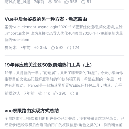
随风而逝_风逝
7年前
39k
958
51
清单》，这样代码评审人员在评审代码时，可以参
照这份清单，对代码进行评审。从而辅助整个团队
提…
Vue中后台鉴权的另一种方案 - 动态路由
案例:vue-element-asyncLogin2020-2-8更新优化流程,简化逻辑,去除
_import.js文件,改为直接动态导入优化404页面2020-1-17更新更新为最
新的vue-elem
狗阿木
7年前
35k
592
124
19年你应该关注这50款前端热门工具（上）
19年，又是新的一年，“前端届”，又出了哪些新的“玩意”，今天小编向你
推荐目前比较热门新鲜度靠前的50款前端工具，希望在新的一年里，对
你有所帮助。 Parcel是一款极速零配置WEB应用打包工具，快速、几乎
零配置是它最大的特点，开箱即用。相比webpack，Parcel对于新手…
前端达人
7年前
11k
390
8
vue权限路由实现方式总结
全局路由守卫每次都判断用户是否已经登录，没有登录则跳到登录页。已
经登录(已经取得后台返回的用户的权限信息(角色之类的))，则判断当前