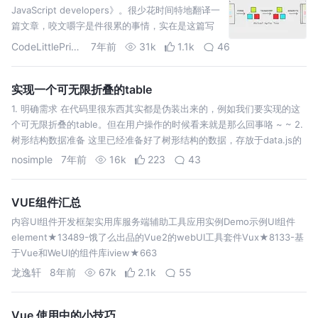
JavaScript developers》。很少花时间特地翻译一
篇文章，咬文嚼字是件很累的事情，实在是这篇写
的太棒了，所以忍不住想和大家一起分享。 该译文
CodeLittlePrince
7年前
31k
1.1k
46
出自我的博客：github.com/CodeLittlePrince…
实现一个可无限折叠的table
1. 明确需求 在代码里很东西其实都是伪装出来的，例如我们要实现的这
个可无限折叠的table。但在用户操作的时候看来就是那么回事咯 ~ ~ 2.
树形结构数据准备 这里已经准备好了树形结构的数据，存放于data.js的
文件中，节点通过Children连接。如标题所说，可无限折叠…
nosimple
7年前
16k
223
43
VUE组件汇总
内容UI组件开发框架实用库服务端辅助工具应用实例Demo示例UI组件
element★13489-饿了么出品的Vue2的webUI工具套件Vux★8133-基
于Vue和WeUI的组件库iview★663
龙逸轩
8年前
67k
2.1k
55
Vue 使用中的小技巧