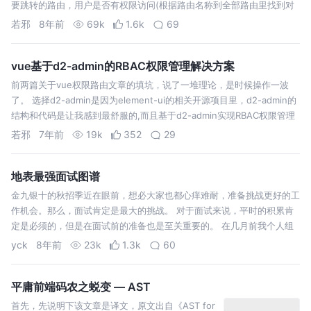
要跳转的路由，用户是否有权限访问(根据路由名称到全部路由里找到对
应的路由，判断用户是否具备路由上标注的权限信息(比如上面的roles:
若邪
8年前
69k
1.6k
69
['adm…
vue基于d2-admin的RBAC权限管理解决方案
前两篇关于vue权限路由文章的填坑，说了一堆理论，是时候操作一波
了。 选择d2-admin是因为element-ui的相关开源项目里，d2-admin的
结构和代码是让我感到最舒服的,而且基于d2-admin实现RBAC权限管理
也很方便，对d2-admin没有大的侵入性的改动。 …
若邪
7年前
19k
352
29
地表最强面试图谱
金九银十的秋招季近在眼前，想必大家也都心痒难耐，准备挑战更好的工
作机会。那么，面试肯定是最大的挑战。 对于面试来说，平时的积累肯
定是必须的，但是在面试前的准备也是至关重要的。 在几月前我个人组
建了一个小团队，花了将近半年的时间寻找大厂的面试题，筛选出了近百
yck
8年前
23k
1.3k
60
个知识点然后成文，并全…
平庸前端码农之蜕变 — AST
首先，先说明下该文章是译文，原文出自《AST for