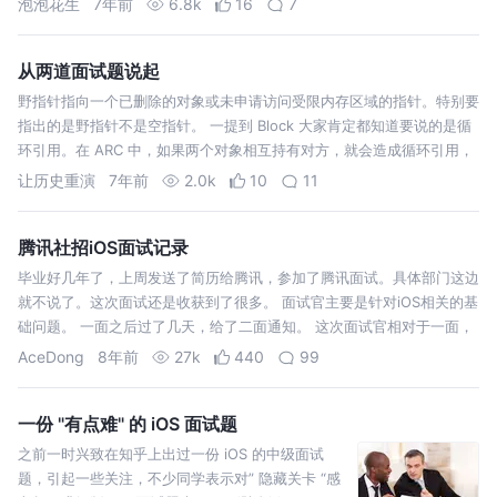
泡泡花生
7年前
6.8k
16
7
只有10人左右，某种程…
从两道面试题说起
野指针指向一个已删除的对象或未申请访问受限内存区域的指针。特别要
指出的是野指针不是空指针。 一提到 Block 大家肯定都知道要说的是循
环引用。在 ARC 中，如果两个对象相互持有对方，就会造成循环引用，
导致内存无法释放。在 Block 中，最常用的场景则是，self 持有 b…
让历史重演
7年前
2.0k
10
11
腾讯社招iOS面试记录
毕业好几年了，上周发送了简历给腾讯，参加了腾讯面试。具体部门这边
就不说了。这次面试还是收获到了很多。 面试官主要是针对iOS相关的基
础问题。 一面之后过了几天，给了二面通知。 这次面试官相对于一面，
更加侧重于过往项目。 2.聊一聊过往项目中你觉得收获最大的一个模
AceDong
8年前
27k
440
99
块。 答: 就说…
一份 "有点难" 的 iOS 面试题
之前一时兴致在知乎上出过一份 iOS 的中级面试
题，引起一些关注，不少同学表示对” 隐藏关卡 “感