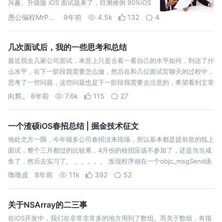
兴趣。升级版 iOS 面试题来了，目测难倒 90%iOS
程序员，目测一大波程序员撸着袖子在靠近。每道
愚公编程MrPeak
9年前
4.5k
132
4
题都不难，对知识广度有要求，请摸着良心回答，
不要百度。
几次面试后，我的一些思考和总结
最近我去几家公司面试，本意上只是去看一看自己的水平如何，到达了什
么水平，在下一阶段我需要怎么做，然后在和几位面试官聊天的过程中，
思考了一些问题，这些问题也是下一阶段我需要去注意的，希望看到文章
的诸位，这些问题可以给你们一点小的启发。 1. Swift和Objective-c语
向辉_
8年前
7.6k
115
27
言…
一个渣硕iOS春招总结 | 掘金技术征文
地处北方一隅，今年很多公司春招没来现场，所以基本都是提前批的线上
面试，整个三月都过的比较累，4月份的校招应该不参加了，还是当当咸
鱼了，然后去实习了。 。。。。。 发现程序崩在一个objc_msgSend函
数里面，这时候可以看的到当前正在调用哪个对象的哪个selector吗？
噜噜皮
8年前
11k
392
52
（可…
关于NSArray的二三事
在iOS开发中，我们在非常非常多的地方用到了数组。而关于数组，有很