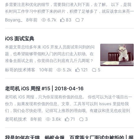
多需要注意和优化的细节，需要我们潜入到下面，去了解。 以下，是我
长时间工作学习中积攒下来的碎片，积攒了足够多了，就应该拿出来亮一
亮了。 清晰易懂，我们可以看到，不管创建的事可变还是不可变的数
Boyang_
8年前
6.7k
83
7
组，在alloc之后得…
iOS 面试宝典
本篇文章总结多年来 iOS 开发人员面试常问到的问
题，也希望能够带领刚入门的同志们走入职场。在
准备去面试之前，你觉得自己到底有几斤几两呢？
看看下面的问题吧！！！ 这里是最常见的面试题集
标哥的技术博客
10年前
5.2k
121
5
锦，包括 BAT 面试题哦！
老司机 iOS 周报 #15 | 2018-04-16
老司机 iOS 周报，只为你呈现有价值的信息。 你也可以为这个项目出一
份力，如果发现有价值的信息、文章、工具等可以到 Issues 里提给我
们，我们会尽快处理。记得写上推荐的理由哦。有建议和意见也欢迎到
Issues 提出。 这是 cocoa-chen 阅读 GCD 源码后分享…
老司机技术
8年前
3.6k
71
3
我是如何在天猫、蚂蚁金服、百度等大厂面试中被拒的 | 掘