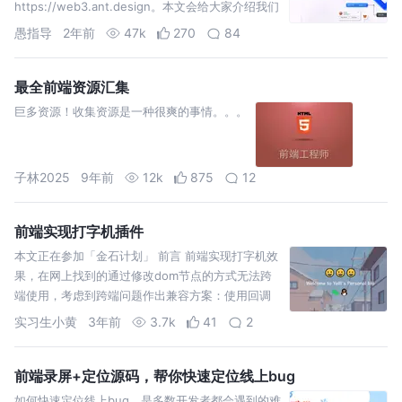
https://web3.ant.design。本文会给大家介绍我们
的设计理念。
愚指导
2年前
47k
270
84
最全前端资源汇集
巨多资源！收集资源是一种很爽的事情。。。
子林2025
9年前
12k
875
12
前端实现打字机插件
本文正在参加「金石计划」 前言 前端实现打字机效
果，在网上找到的通过修改dom节点的方式无法跨
端使用，考虑到跨端问题作出兼容方案：使用回调
函数，在每次打字变化的时候调用回调并且把更新
实习生小黄
3年前
3.7k
41
2
后的字符串抛出，让
前端录屏+定位源码，帮你快速定位线上bug
如何快速定位线上bug，是多数开发者都会遇到的难