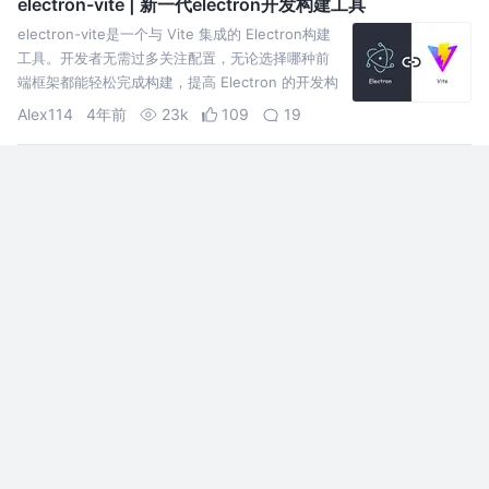
electron-vite | 新一代electron开发构建工具
electron-vite是一个与 Vite 集成的 Electron构建
工具。开发者无需过多关注配置，无论选择哪种前
端框架都能轻松完成构建，提高 Electron 的开发构
建效率。
Alex114
4年前
23k
109
19
2022年这几个宝藏工具你使用了吗？
本期分享一些私货~ 这些工具可以给让你随时随地，效率拉满 DevToys
- 开发人员的瑞士军刀 Hapigo - 高效启动器
树酱
4年前
5.4k
69
11
前端常用的 59 个工具类【持续更新】
如果实在难以忍受,可以采用方法 2,导入本地对项目
进行更改.
火狼1
6年前
27k
544
53