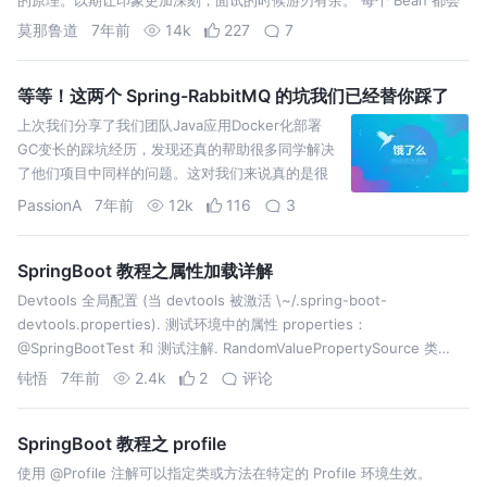
被 JDK 或者 Cglib 代理。取决于是否有接口。 每个 …
莫那鲁道
7年前
14k
227
7
等等！这两个 Spring-RabbitMQ 的坑我们已经替你踩了
上次我们分享了我们团队Java应用Docker化部署
GC变长的踩坑经历，发现还真的帮助很多同学解决
了他们项目中同样的问题。这对我们来说真的是很
大的一个激励，所以我们决定后面会不定期分享一
PassionA
7年前
12k
116
3
些我们团队的踩坑经历，今天分享的是 Spring-
RabbitMQ consumer 的两个…
SpringBoot 教程之属性加载详解
Devtools 全局配置 (当 devtools 被激活 \~/.spring-boot-
devtools.properties). 测试环境中的属性 properties：
@SpringBootTest 和 测试注解. RandomValuePropertySource 类…
钝悟
7年前
2.4k
2
评论
SpringBoot 教程之 profile
使用 @Profile 注解可以指定类或方法在特定的 Profile 环境生效。