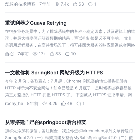
使用包装好的getForObject/…
磊叔的技术博客
7年前
7.4k
63
1
重试利器之Guava Retrying
在很多业务场景中，为了排除系统中的各种不稳定因素，以及逻辑上的错
误，并最大概率保证获得预期的结果，重试机制都是必不可少的。 尤其
是调用远程服务，在高并发场景下，很可能因为服务器响应延迟或者网络
原因，造成我们得不到想要的结果，或者根本得不到响应。这个时候，一
西召
7年前
17k
83
10
个优雅的重试调用机制，…
一文教你将 SpringBoot 网站升级为 HTTPS
今年 2 月份，谷歌宣布：7 月起，Chrome 浏览器的地址栏将把所有
HTTP 标示为不安全网站！如今已经是 6 月底了，是时候将抛弃容易被
第三方监控的 HTTP 拥抱 HTTPS 了。 下面就从 HTTPS 证书申请、网
站 HTTPS 的配置、HTTP 重定向到 HTTP…
rochy_he
8年前
8.2k
48
1
从零搭建自己的springboot后台框架
加群先添加我微信，备注掘金，我拉你进群Mrchuchen系列文章传送门
SpringBoot2.0（一）框架搭建及整合MyBatisSpringBoot2.0（二）使