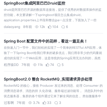
SpringBoot集成阿里巴巴Druid监控
druid是阿里巴巴开源的数据库连接池，提供了优秀的对数据库操作的监
控功能，本文要讲解一下springboot项目怎么集成druid。
application.properties上半段和整合jpa一点没变，下面加入了一些
druid的配置，如果对druid的配置有什么不理解的，…
dalaoyang
8年前
12k
104
6
Spring Boot 配置文件中的花样，看这一篇足矣！
在快速入门一节中，我们轻松的实现了一个简单的RESTful API应用，体
验了一下Spring Boot给我们带来的诸多优点，我们用非常少的代码量就
成功的实现了一个Web应用，这是传统的Spring应用无法办到的，虽然
我们在实现Controller时用到的代码是一样的，但是在配…
程序猿DD
7年前
11k
74
5
SpringBoot2.0 整合 RocketMQ ,实现请求异步处理
RocketMQ 的核心，接收 Producer 发过来的消息、处理 Consumer 的
消费消息请求、消息的持 久化存储、服务端过滤功能等 。 消息队列中的
状态服务器，集群的各个组件通过它来了解全局的信息 。类似微服务中
注册中心的服务注册，发现，下线，上线的概念。 NamSe…
过客啊
7年前
3.7k
33
3