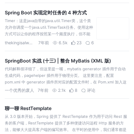
Spring Boot 实现定时任务的 4 种方式
Timer：这是java自带的java.util.Timer类，这个类
允许你调度一个java.util.TimerTask任务。使用这种
方式可以让你的程序按照某一个频度执行，但不能
在指定时间运行。一般用的较少。
thekingisalwayslucky
7年前
6.5k
23
6
ScheduledExecutorService：也jdk自带的一…
SpringBoot 实战 (十三) | 整合 MyBatis (XML 版)
代码解释很详细了，但这里提一嘴，mybatis generator 插件用于自动
生成代码，pagehelper 插件用于物理分页。 这里要注意，配置
pom.xml 中 generator 插件所对应的配置文件时，在 Pom.xml 加入这
一句，说明 generator 插件所…
一个优秀的废人
7年前
2.1k
8
评论
聊一聊 RestTemplate
从 3.0 版本开始，Spring 提供了 RestTemplate 作为用于访问 Rest 服
务的客户端，RestTemplate 提供了多种便捷访问远程 Http 服务的方
法，能够大大提高客户端的编写效率。 在平时的使用中，我们通常都是