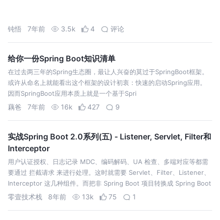
钝悟
7年前
3.5k
4
评论
给你一份Spring Boot知识清单
在过去两三年的Spring生态圈，最让人兴奋的莫过于SpringBoot框架。
或许从命名上就能看出这个框架的设计初衷：快速的启动Spring应用。
因而SpringBoot应用本质上就是一个基于Spri
藕爸
7年前
16k
427
9
实战Spring Boot 2.0系列(五) - Listener, Servlet, Filter和
Interceptor
用户认证授权、日志记录 MDC、编码解码、UA 检查、多端对应等都需
要通过 拦截请求 来进行处理。这时就需要 Servlet、Filter、Listener、
Interceptor 这几种组件。而把非 Spring Boot 项目转换成 Spring Boot
项目，需要沿用以…
零壹技术栈
8年前
13k
75
1