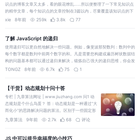
识点的博客文章又太多，看的眼花缭乱……所以便整理了一下常见知识点
的精华文章，每个知识点的文章控制在3篇以内，尽量覆盖该知识点的下
容易被面试到的所有内容，文章都是之前自己读过的，确定是精华干货。
xie
8年前
259k
3.8k
77
文章会一直更新，也…
了解 JavaScript 的递归
使用递归可以更自然地解决一些问题。例如，像斐波那契数列：数列中的
每个数字都是数列中前两个数字的和。凡是需要您构建或遍历树状数据结
构的问题基本都可以通过递归来解决，锻炼自己强大的递归思维，你会发
现解决这类问题十分容易。 在本文中，我将列举两个案例，让你们了解
TONGZ
8年前
6.7k
75
1
递归函数是如何工作的。…
【干货】动态规划十问十答
专栏 | 九章算法网址 | www.jiuzhang.com 问1 动
态规划是个什么鸟蛋？ 答：动态规划是一种通过“大
而化小”的思路解决问题的算法。区别于一些固定形
式的算法，如二分法，宽度优先搜索法，动态规划
九章算法
9年前
2.7k
68
评论
没有实际的步骤来规定第一步做什么第二步做什
么。所以更加确切的说，动态规…
JS 中可以提升幸福度的小技巧