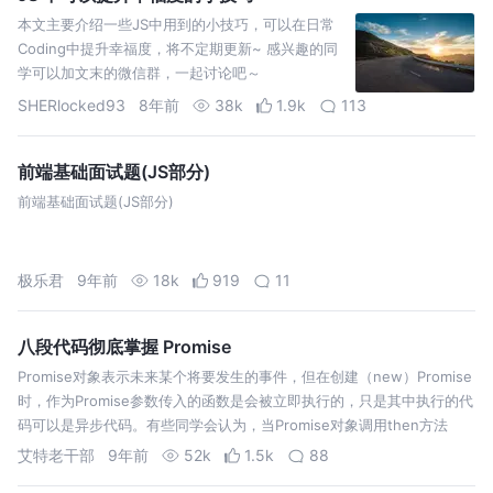
本文主要介绍一些JS中用到的小技巧，可以在日常
Coding中提升幸福度，将不定期更新~ 感兴趣的同
学可以加文末的微信群，一起讨论吧～
SHERlocked93
8年前
38k
1.9k
113
前端基础面试题(JS部分)
前端基础面试题(JS部分)
极乐君
9年前
18k
919
11
八段代码彻底掌握 Promise
Promise对象表示未来某个将要发生的事件，但在创建（new）Promise
时，作为Promise参数传入的函数是会被立即执行的，只是其中执行的代
码可以是异步代码。有些同学会认为，当Promise对象调用then方法
时，Promise接收的函数才会执行，这是错误的。因此，代码…
艾特老干部
9年前
52k
1.5k
88