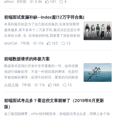
athon
8年前
2.4k
141
4
前端面试查漏补缺--Index篇(12万字符合集)
本系列最开始是为了自己面试准备的.后来发现整理
越来越多,差不多有十二万多字符,最后决定还是分享
出来给大家. 全: 在准备的时候,我查看了很多很多相
关资料,力求做到知识点的全面覆盖.往往你从其他面
shotCat
7年前
11k
155
13
试者中,脱颖而出,就是因为你知道了其他人甚至面试
官所不知道,忽略的知识点.令人印象深…
前端数据请求的终极方案
数据请求是我们开发中非常重要的一环，如何优雅
地进行抽象处理，不是一件很容易的事情，也是经
常被忽略的事情，处理不好的话，重复的代码散落
在各处，维护成本极高。 所以我们需要好好梳理下
止战之殇
7年前
11k
188
13
数据请求涉及到哪些方面，对它有整体的管控，从
而设计出扩展性高的方案。 下面我们以 axios 这个
请…
前端面试考点多？看这些文章就够了（2019年6月更新
版）
金三银四跳槽季，offer快到碗里来，前端面试考点众多，而网上各个知