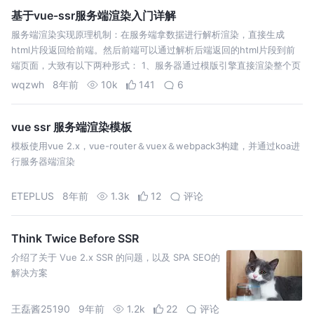
基于vue-ssr服务端渲染入门详解
服务端渲染实现原理机制：在服务端拿数据进行解析渲染，直接生成
html片段返回给前端。然后前端可以通过解析后端返回的html片段到前
端页面，大致有以下两种形式： 1、服务器通过模版引擎直接渲染整个页
面，例如java后端的vm模版引擎，php后端的smarty模版引擎。 2、服
wqzwh
8年前
10k
141
6
务渲…
vue ssr 服务端渲染模板
模板使用vue 2.x，vue-router＆vuex＆webpack3构建，并通过koa进
行服务器端渲染
ETEPLUS
8年前
1.3k
12
评论
Think Twice Before SSR
介绍了关于 Vue 2.x SSR 的问题，以及 SPA SEO的
解决方案
王磊酱25190
9年前
1.2k
22
评论