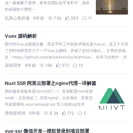
这一篇侧重于原理，发布在团队知乎专栏中，喜欢
的就请给个赞吧～
玩弄心里的鬼
8年前
7.9k
283
11
Vuex 源码解析
因为对Vue.js很感兴趣，而且平时工作的技术栈也是Vue.js，这几个月花
了些时间研究学习了一下Vue.js源码，并做了总结与输出。 文章的原地
址：https://github.com/answershuto/learnVue。 在学习过程中，为
Vue加上了中文的注释http…
染陌同学
8年前
18k
372
10
Nuxt SSR 阿里云部署之nginx代理--详解篇
我的服务器版本是CentOS7～一. 安装配置nvm安装
node：点击地址二. 安装mysql：点击地址 安装完
毕设置密码 sourcemysql.sql 导入你的sql文件
三. 配置nginx
弹指壹挥间
8年前
8.3k
112
5
vue-ssr 微信开发--授权登录到项目部署