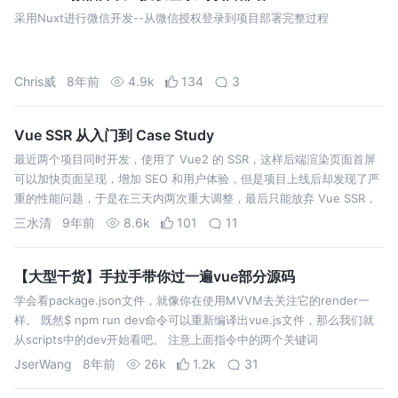
采用Nuxt进行微信开发--从微信授权登录到项目部署完整过程
Chris威
8年前
4.9k
134
3
Vue SSR 从入门到 Case Study
最近两个项目同时开发，使用了 Vue2 的 SSR，这样后端渲染页面首屏
可以加快页面呈现，增加 SEO 和用户体验，但是项目上线后却发现了严
重的性能问题，于是在三天内两次重大调整，最后只能放弃 Vue SSR，
本文从 Vue SSR 实现开始，逐渐复盘整个事件。两周前就预告了要写一
三水清
9年前
8.6k
101
11
篇 Vue S…
【大型干货】手拉手带你过一遍vue部分源码
学会看package.json文件，就像你在使用MVVM去关注它的render一
样。 既然$ npm run dev命令可以重新编译出vue.js文件，那么我们就
从scripts中的dev开始看吧。 注意上面指令中的两个关键词
scripts/config.js和web-full…
JserWang
8年前
26k
1.2k
31