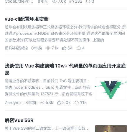
CodeLittlePrince
8年前
7.6k
232
3
vue-cli配置环境变量
通常会有测试服务器和正式服务器环境之分,我们请求的域名也得区分,所
以通过proces.env.NODE_ENV来区分环境变量,通过这个能够全局访问
的参数,我们可以处理很多需要环境处理不同的操作. 上面的
process.env.NODE_ENV是vue-cli默认配置的,有时候我…
勇PAN高峰2
8年前
7.1k
64
4
浅谈使用 Vue 构建前端 10w+ 代码量的单页面应用开发底
层
随着业务的不断累积，目前我们 ToC 端主要项目，
除去 node_modules， build 配置文件，dist 静态
资源文件的代码量为 137521 行，后台管理系统下各
个子应用代码，除去依赖等文件的总行数也达到
Zeroymz
8年前
53k
2.0k
115
100万 多一点。 本文会在主要描述以 Vue 技术栈为
技术…
解密Vue SSR
关于Vue SSR的第二篇文章，上一篇偏重于实战，