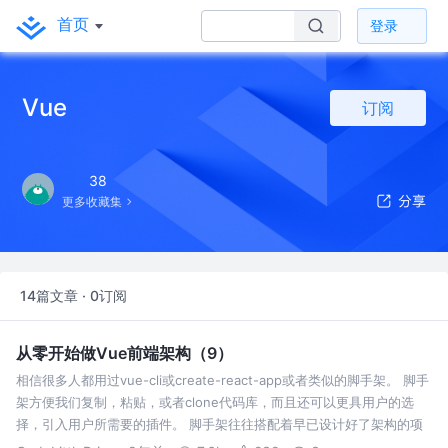
首页
登录
Vue
订阅
38
更多收藏集
14篇文章 · 0订阅
从零开始做Vue前端架构（9）
相信很多人都用过vue-cli或create-react-app或者类似的脚手架。 脚手
架方便我们复制，粘贴，或者clone代码库，而且还可以更具用户的选
择，引入用户所需要的插件。 脚手架往往搭配着早已设计好了架构的项
目，然后按需进行拷贝。 yeoman是一款来做脚手架的工具，…