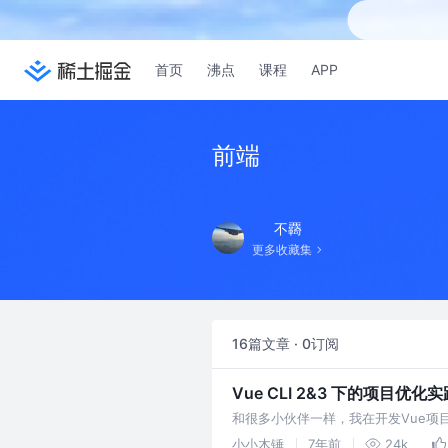
首页
沸点
课程
APP
前端
不覉
更多收藏集
16篇文章 · 0订阅
Vue CLI 2&3 下的项目优化实践 —
和很多小伙伴一样，我在开发Vue项目时
来越多，构建之后的文件也会越来越大，
小小木锤
7年前
24k