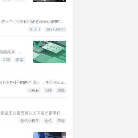
，这三个小实例是我刚接触vue的时候
vue。如果发现文章写得有什…
Vue.js
JavaScript
动画效果，百
的知识点，欢迎有
CSS
前端
们用作例子的两个项目，均采用vue
现思路是总体配置404页面的思路…
Vue.js
前端
后端
除指定图片需要解决的问题长按事件如
微信小程序
微信
前端