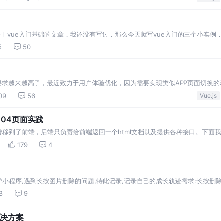
关于vue入门基础的文章，我还没有写过，那么今天就写vue入门的三个小实例
是入门级的。希望能帮到大家更好的学习和了解vue，也是让自己能够复习一下
5
50
要求越来越高了，最近致力于用户体验优化，因为需要实现类似APP页面切换的
自己写文档，在实现效果的基础上，顺便恶补一波VueRouter及CSS过渡动画
09
56
Vue.js
404页面实践
移到了前端，后端只负责给前端返回一个html文档以及提供各种接口。下面我
一个是多页应用，均由前端进行路由控制及渲染的。 无论单页还是多页，我的实
179
4
小程序,遇到长按图片删除的问题,特此记录,记录自己的成长轨迹需求:长按删
下标?如何删除元素?解决办
8
9
解决方案