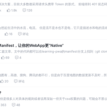
方案，目前大多数都采用请求头携带 Token 的形式。 前端得到 401 状态
对 2xx 状态码以外的结果进行拦截。 如果状态码是401，则有可能是 Token 
k
1.8k
126
会想起生活中的水流，电流。 但是流不是水也不是电，它只是描述水和电的流动
HTTP服务器request和response对象都是流，TCP服务器中的socket
16
评论
ifest，让你的WebApp更“Native”
。文中的代码都可以在learning-pwa的manifest分支上找到（git cl
为时下最火热的技术概念之一，对提升Web应用的安全、性能和体验有着很大的意义
69
4
地图有，高德、搜狗、腾讯的都不行，但是由于百度地图的数据更新不及时，所
“Mirosorft is not defined”的错误，只要在项目中保证调用地图之前，能
20
评论
？
，但是很多人对具体的规则或者说再深如一些关于css权重的问题，可能会不那
生效的问题，为了让我们能够减少调试css规则的时间，深刻理解css权重，就
363
48