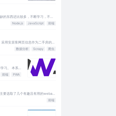
缺的东西还比较多，不断学习，不断
ct中diff算法的思…
Node.js
JavaScript
前端
。 采用安居客网页信息作为二手房的信
一页完成的。步骤很简单，如下： …
数据分析
Scrapy
爬虫
学习。 本系
PWA中技术
前端
PWA
主要选取了几个有趣且有用的webapi
简单，样式等于没有~…
前端