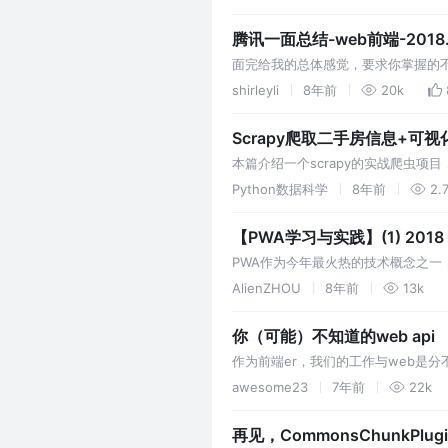
果喜欢的话可以点波赞/关注，支持一
腾讯一面总结-web前端-2018.4
面完给我的总体感觉，要求你掌握的
进步，再奶自己一口，fighting!
shirleyli
8年前
20k
Scrapy爬取二手房信息+可
本篇介绍一个scrapy的实战爬虫
息来源。直接点击进入二手房信息的
Python数据科学
8年前
2.
【PWA学习与实践】(1) 20
PWA作为今年最火热的技术概念之一
列文章《PWA学习与实践》会逐步拆
AlienZHOU
8年前
13k
点众多、知识细碎，因此我在学习过
你（可能）不知道的web api
作为前端er，我们的工作与web是分
进行介绍，分别介绍其用法、用处以及
awesome23
7年前
22k
再见，CommonsChunkPlug