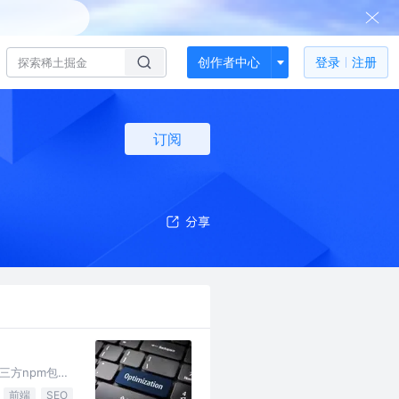
创作者中心
登录
注册
订阅
三方npm包越
在网速较慢或者
前端
SEO