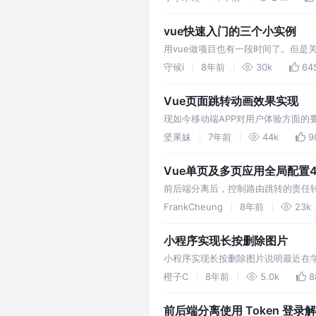
服务器带宽有限的情况…
vue快速入门的三个小实例
用vue做项目也有一段时间了。但是
的练手作品，难度从很简单到简单，都
守候i
8年前
30k
64
Vue页面跳转动画效果实现
现如今移动端APP对用户体验方面的
度google搜索资料不是很全，所以
坚果妹
7年前
44k
9
兴趣的朋友多多指教。 创建vu…
Vue单页及多页应用全局配置
前后端分离后，控制路由跳转的责任转
作为基础框架，一个是SPA应用，另
FrankCheung
8年前
23k
小程序实现长按删除图片
小程序实现长按删除图片说明最近在学
何表示出来?如何获取当前长按元素的
橙子C
8年前
5.0k
8
前后端分离使用 Token 登录