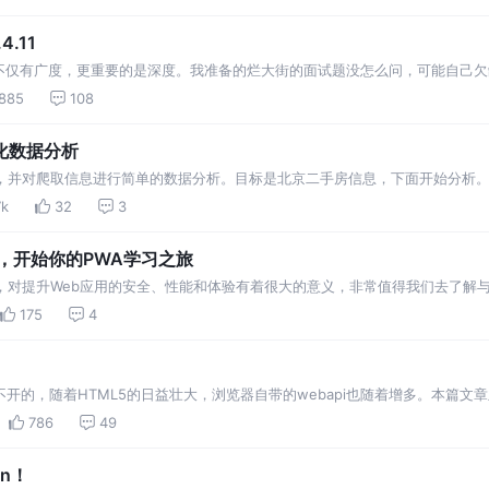
下…
.11
不仅有广度，更重要的是深度。我准备的烂大街的面试题没怎么问，可能自己欠
!! 框架用过哪些，感觉他们不只需要熟练运用，更看重理解的深度，比如要懂源码，rea
885
108
视化数据分析
项目，并对爬取信息进行简单的数据分析。目标是北京二手房信息，下面开始分析
页面。 博主并没有采用分区域进行爬取，博主是直接进行全部爬取，然后循环下
7k
32
3
18，开始你的PWA学习之旅
，对提升Web应用的安全、性能和体验有着很大的意义，非常值得我们去了解与
解PWA背后的各项技术，通过实例代码来讲解这些技术的应用方式。也正是因为
175
4
程中，进行…
不开的，随着HTML5的日益壮大，浏览器自带的webapi也随着增多。本篇文章
浏览器支持度，同时我也分别为这几个api都做了一个简单的demo（真的很
786
49
in！