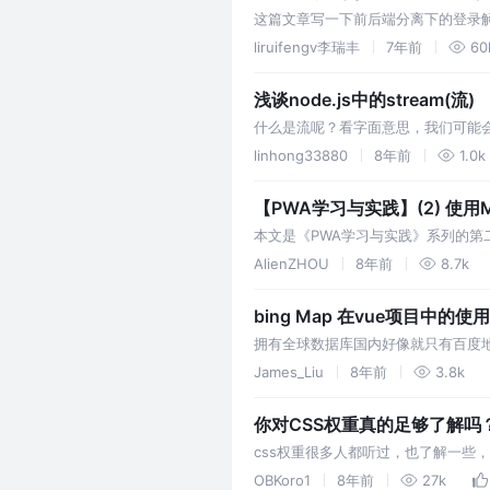
这篇文章写一下前后端分离下的登录解决
录页面。 使用 respone 拦截器，
liruifengv李瑞丰
7年前
60
页。 上面…
浅谈node.js中的stream(流)
什么是流呢？看字面意思，我们可能
接口，被node中的很多对象所实现。比如
linhong33880
8年前
1.0k
【PWA学习与实践】(2) 使用Man
本文是《PWA学习与实践》系列的第二篇文章
到manifest分支）。 PWA作
AlienZHOU
8年前
8.7k
去了解与…
bing Map 在vue项目中的使用
拥有全球数据库国内好像就只有百度
候，最好还是推荐使用bingMap。 解决
James_Liu
8年前
3.8k
你对CSS权重真的足够了解吗
css权重很多人都听过，也了解一些
发中，或多或少都会遇到css规则不
OBKoro1
8年前
27k