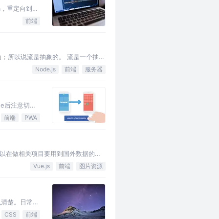
码，重定向到登
过期，跳转到登录
前端
；所以说流是抽象的。 流是一个抽象
也是流。 这里…
Node.js
前端
服务器
one后注意切换
，非常值得我们
前端
PWA
以在做相关项目要用到国外数据的时
够正确引入…
Vue.js
前端
图片资源
么清楚。日常开
十分关键了。如
CSS
前端