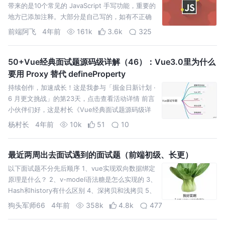
带来的是10个常见的 JavaScript 手写功能，重要的
地方已添加注释。大部分是自己写的，如有不正确
的地方，欢迎多多指正。
前端阿飞
4年前
161k
3.6k
325
50+Vue经典面试题源码级详解（46）：Vue3.0里为什么
要用 Proxy 替代 defineProperty
持续创作，加速成长！这是我参与「掘金日新计划 ·
6 月更文挑战」的第23天，点击查看活动详情 前言
小伙伴们好，这是村长《Vue经典面试题源码级详
解》系列文章第 46 题，前面已完成题目合集在此：
杨村长
4年前
10k
51
10
最近两周出去面试遇到的面试题（前端初级、长更）
以下面试题不分先后顺序 1、vue实现双向数据绑定
原理是什么？ 2、v-model语法糖是怎么实现的 3、
Hash和history有什么区别 4、深拷贝和浅拷贝 5、
原型和原型链 6、箭头函数和普通函
狗头军师66
4年前
358k
4.8k
477