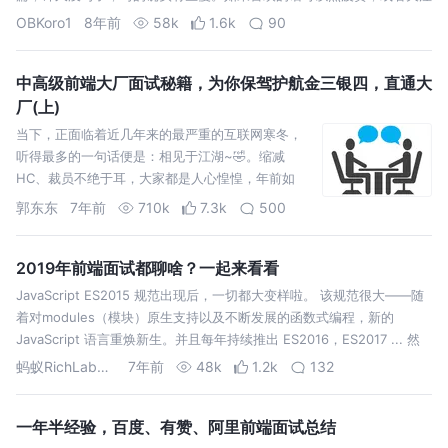
一下，希望大家看完本文可以有所收获。 跨域问题是这是浏览器为了安
OBKoro1
8年前
58k
1.6k
90
全实施的同源策略导致的…
中高级前端大厂面试秘籍，为你保驾护航金三银四，直通大
厂(上)
当下，正面临着近几年来的最严重的互联网寒冬，
听得最多的一句话便是：相见于江湖~🤣。缩减
HC、裁员不绝于耳，大家都是人心惶惶，年前如
此，年后想必肯定又是一场更为惨烈的江湖厮杀。
郭东东
7年前
710k
7.3k
500
但博主始终相信，寒冬之中，人才更是尤为珍贵。
只要有过硬的操作和装备，在逆风局下，同样也能
来一波收割翻盘…
2019年前端面试都聊啥？一起来看看
JavaScript ES2015 规范出现后，一切都大变样啦。 该规范很大——随
着对modules（模块）原生支持以及不断发展的函数式编程，新的
JavaScript 语言重焕新生。并且每年持续推出 ES2016，ES2017 ... 然
而在面试或招聘前端开发时，期望、现实和…
蚂蚁RichLab前端团队
7年前
48k
1.2k
132
一年半经验，百度、有赞、阿里前端面试总结