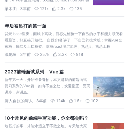
React
梁木由
3年前
121k
2.3k
135
年后被吊打的第一面
背景 base重庆，面试中高级，目标先检验一下自己的水平和能力顺便看
看薪资，好直接开始把。 自我介绍 讲了一下自己的技术栈：掌握vue全
家桶，底层及上层框架、掌握react底层原理、熟悉js、熟悉工程
溪饱鱼
3年前
257k
3.3k
918
2023前端面试系列-- Vue 篇
新年第一天，开始准备春招，本文是我的前端面试
复习系列的Vue篇，如有不当之处，欢迎指正，更同
进步，谢谢🙏。
庸人自扰的庸人
3年前
124k
1.6k
102
10个常见的前端手写功能，你全都会吗？
地基打的牢，才能永远立于不败之地。今天给大家