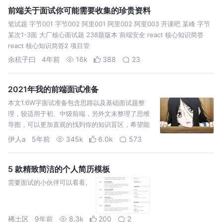
前端关于面试你可能需要收集的珍贵资料
笔试题 字节001 字节002 阿里001 阿里002 阿里003 开课吧 某峰 字节
某次1-3面 大厂核心面试题 238题版本 前端安全 react 核心知识简答
react 核心知识简答2 项目管
余杭子曰
4年前
16k
388
23
2021年我的前端面试准备
本文1.6W字面试准备包含思路以及基础面试题整
理，较适用于初、中级前端，另外文末整理了思维
导图，可以更加直观的找到你的知识盲区，希望能
给你带去些许帮助，助力你找到心仪的好工作。
伊人a
5年前
345k
6.0k
573
5 款精致简洁的个人简历模板
需要面试的小伙伴可以看看。
稀土区
9年前
8.3k
200
2