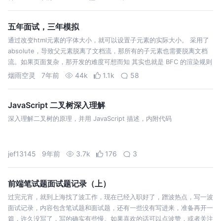
五年面试，三年模拟
通过改变html元素的字体大小，就可以设置子元素的实际大小。 采用了
absolute，导致父元素脱离了文档流，那所有的子元素也需要脱离文档
流。如果页面复杂，那开发的难度可想而知 其实也就是 BFC 的渲染规则
（能说出以下四点就够了）。包括： BFC 内部的子元素，在垂直方向，
烟雨空灵
7年前
44k
1.1k
58
…
JavaScript 二叉树深入理解
深入理解二叉树的原理，并用 JavaScript 描述，内附代码
jef13145
9年前
3.7k
176
3
前端笔试题面试题记录（上）
过完元宵，就到上海找了波工作，现在已经入职好了，蹭波热点，写一波
面试记录，内容包含笔试题和面试题，还有一些没有写进来，准备再开一
篇，许久没写了，写的确实有些慢。如果喜欢的话可以点波赞，或者关注