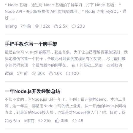
* Node 基础 - 通过对 Node 基础的了解学习，打下 Node 基础； *
Node API - 开启服务提供 API 给前端调用； * Node 连接 MySQL - 通
过……
jsliang
7年前
132k
2.5k
203
手把手教你写一个脚手架
最近在学习 vue-cli 的源码，获益良多。为了让自己理解得更加深刻，我
决定模仿它造一个轮子，争取尽可能多的实现原有的功能。 尽可能用最
少的代码实现一个最简版本的脚手架。 在 1 的基础上添加一些辅助功
能，例如选择包管理器、npm 源等等。 实现插件化，可以自由的进行扩
谭sir
5年前
36k
1.0k
100
展。在…
一年Node.js开发经验总结
不知不觉的，写Node.js已经一年了。不同于最开始的demo、本地工具
等，这一年里，都是用Node.js写的线上业务。从一开始的Node.js同构
直出，到最近的Node接入层，也算是对Node开发入门了吧。目前，我
一个人维护了大部分组内流传下来的Node服务，包括内部系统和线…
CoyPan
5年前
35k
399
48