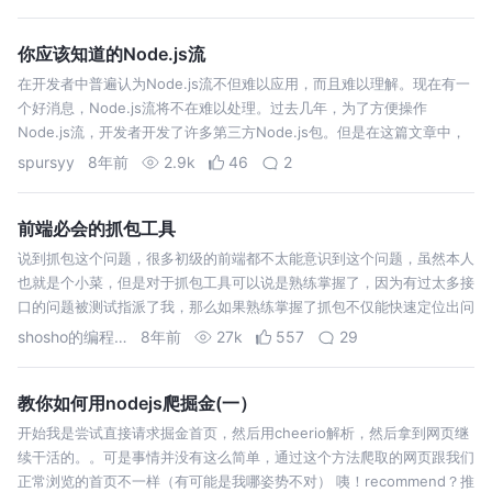
你应该知道的Node.js流
在开发者中普遍认为Node.js流不但难以应用，而且难以理解。现在有一
个好消息，Node.js流将不在难以处理。过去几年，为了方便操作
Node.js流，开发者开发了许多第三方Node.js包。但是在这篇文章中，
我将集中在Node.js原生的流接口应用的介绍。 流就是数据集合--…
spursyy
8年前
2.9k
46
2
前端必会的抓包工具
说到抓包这个问题，很多初级的前端都不太能意识到这个问题，虽然本人
也就是个小菜，但是对于抓包工具可以说是熟练掌握了，因为有过太多接
口的问题被测试指派了我，那么如果熟练掌握了抓包不仅能快速定位出问
题，还能分析网络请求，以及一些前端逻辑的问题导致接口多次触发等现
shosho的编程之路
8年前
27k
557
29
象。 所以一个合格的前…
教你如何用nodejs爬掘金(一）
开始我是尝试直接请求掘金首页，然后用cheerio解析，然后拿到网页继
续干活的。。可是事情并没有这么简单，通过这个方法爬取的网页跟我们
正常浏览的首页不一样（有可能是我哪姿势不对） 咦！recommend？推