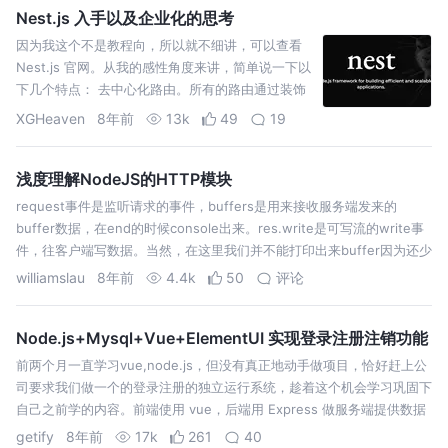
Nest.js 入手以及企业化的思考
因为我这个不是教程向，所以就不细讲，可以查看
Nest.js 官网。从我的感性角度来讲，简单说一下以
下几个特点： 去中心化路由。所有的路由通过装饰
器与 Controller 绑定。简单、明了，学习成本低。
XGHeaven
8年前
13k
49
19
TypeScript/Rx.js 加持。智能补全，代码分析，静
态类型等等…
浅度理解NodeJS的HTTP模块
request事件是监听请求的事件，buffers是用来接收服务端发来的
buffer数据，在end的时候console出来。res.write是可写流的write事
件，往客户端写数据。当然，在这里我们并不能打印出来buffer因为还少
一个请求头部，接下来，我们用代码模拟一下ht…
williamslau
8年前
4.4k
50
评论
Node.js+Mysql+Vue+ElementUI 实现登录注册注销功能
前两个月一直学习vue,node.js，但没有真正地动手做项目，恰好赶上公
司要求我们做一个的登录注册的独立运行系统，趁着这个机会学习巩固下
自己之前学的内容。前端使用 vue，后端用 Express 做服务端提供数据
接口，数据库用 MySql。 实现对数据库的增改查操作。 完成一…
getify
8年前
17k
261
40