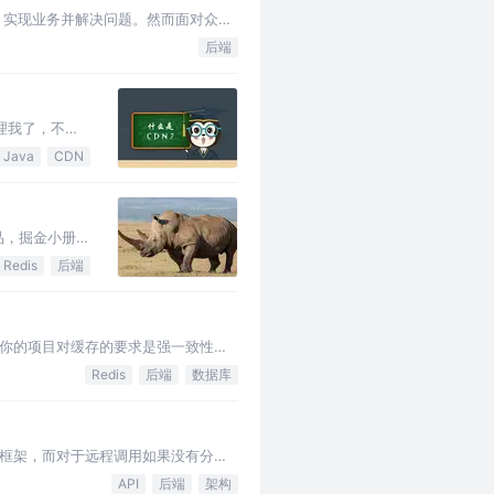
，实现业务并解决问题。然而面对众多
小，可能影响身体的成长。技术对于
后端
理我了，不过
下面这一幕：￼
Java
CDN
文品，掘金小册
从事互联网技术
Redis
后端
你的项目对缓存的要求是强一致性
强一致性。合适的策略包括 合适的缓
Redis
后端
数据库
调用框架，而对于远程调用如果没有分布
了就是个远程服务调用的分布式…
API
后端
架构