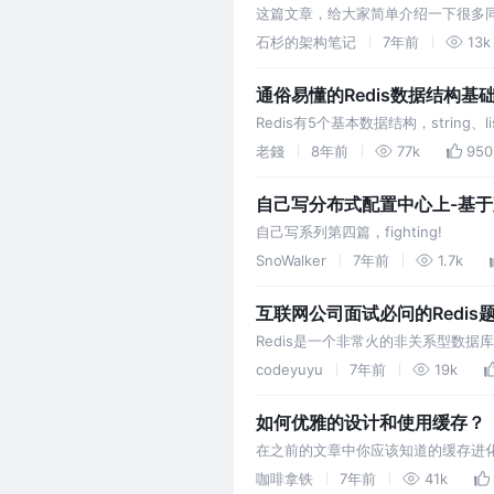
这篇文章，给大家简单介绍一下很多
读一些源码来提升自己的技术水平，
石杉的架构笔记
7年前
13k
如说有Spring这种框架类的，还有比
通俗易懂的Redis数据结构基
Redis有5个基本数据结构，strin
个数据结构都吃透了，你就掌握了Redi
老錢
8年前
77k
950
初始…
自己写分布式配置中心上-基
自己写系列第四篇，fighting!
SnoWalker
7年前
1.7k
互联网公司面试必问的Redis
Redis是一个非常火的非关系型数
官的经验，总结几个必须要掌握的知识点。
codeyuyu
7年前
19k
如何优雅的设计和使用缓存？
在之前的文章中你应该知道的缓存进
如何用好这些工具，本篇将介绍如何
咖啡拿铁
7年前
41k