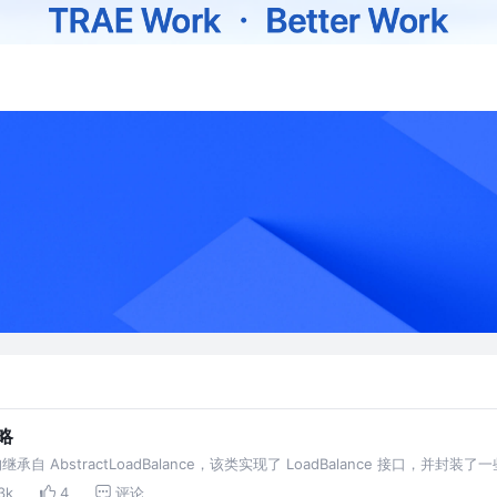
略
承自 AbstractLoadBalance，该类实现了 LoadBalance 接口，
adBalance 的逻辑。首先来看一下负载均衡的入口方法 se…
3k
4
评论