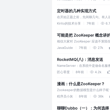
定时器的几种实现方式
在开始正题之前，先闲聊几句。有人
可以不太懂物理，不太懂数学，依旧可
Kirito的技术分享
7年前
6.
S…
可能是把 ZooKeeper 概
相信大家对 ZooKeeper 应该不算
回答到什么地步呢？ 我本人曾经使用过 Zo
JavaGuide
7年前
27k
RocketMQ(八)：消息发送
NameServer：在系统中是做命名服务，更
broker 消息从机服务器。 Produc
匠心零度
8年前
4.2k
漫画：什么是ZooKeeper？
Zookeeper的数据模型是什么样
点，这种节点叫做Znode。 这样的
程序员小灰
8年前
36k
聊聊Dubbo（一）：为何选择