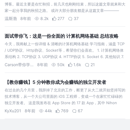
博客。最近主要是在忙秋招，前几天也刚刚结束，所以这篇文章就来和大
家一起分享我的秋招之路。 或许大部分朋友都是从这篇文章————
2017腾讯实习生Android客户端开发面试总结开始认识我的吧，在那篇文
温斯渤
8年前
8.2k
277
37
章中我也讲到自…
面试带你飞：这是一份全面的 计算机网络基础 总结攻略
今天，我将献上一份详细 & 清晰的计算机网络基础 学习指南，涵盖 TCP
/ UDP协议、Http协议、Socket等，希望你们会喜欢。 1. 计算机网络体
系结构 2. TCP协议 3. UDP协议 4. HTTP协议 5. Socket 6. 其他知识 7.
总结
Carson带你学Android
8年前
50k
1.6k
21
【教你赚钱】5 分钟教你成为会赚钱的独立开发者
在过去的几个月里，我辞掉了北京的工作，断更了从大二就开始坚持写的
技术博客，从一个大公司里面的 iOS 工程师，变成一个在家忙忙碌碌的
独立开发者。 这是我发布在 App Store 的 17 款 App，其中 Nihon
Cam 是我目前的主力工作内容，闪念 和 Nihon 是其…
KyXu201
8年前
44k
769
67
如何回答Android面试中java垃圾回收机制