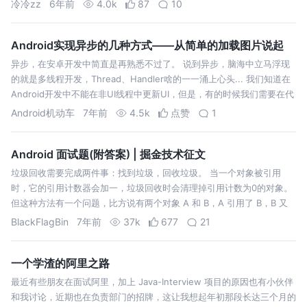
冷冷zz
6年前
4.0k
87
10
这一属性在添加元素时候可以指定，每次指定score
后，Zset会自动…
Android实现异步的几种方式——从简单的加载图片说起
异步，在安卓开发中简直是再熟悉不过了。 说到异步，脑海中立马浮现
的就是多线程开发，Thread、Handler啥的一一涌上心头... 我们知道在
Android开发中不能在非UI线程中更新UI，但是，有的时候我们需要在代
码中执行一些诸如访问网络、查询数据库等耗时操作，为了不阻塞U…
Android机动车
7年前
4.5k
点赞
1
Android 面试题(附答案) | 掘金技术征文
垃圾回收需要完成两件事：找到垃圾，回收垃圾。 当一个对象被引用
时，它的引用计数器会加一，垃圾回收时会清理掉引用计数为0的对象。
但这种方法有一个问题，比方说有两个对象 A 和 B，A 引用了 B，B 又
引用了 A，除此之外没有别的对象引用 A 和 B，那么 A 和 B 在我们看
BlackFlagBin
7年前
37k
677
21
来…
一个学渣的阿里之路
最近有些朋友在面试阿里，加上 Java-Interview 项目的原因也有小伙伴
和我讨论，近期也在负责部门的招牌，这让我想起年初那段长达三个月的