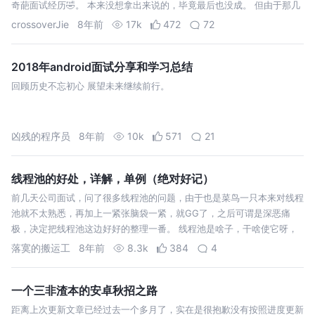
奇葩面试经历🤣。 本来没想拿出来说的，毕竟最后也没成。 但由于那几
个月的经历让我了解到了大厂的工作方式、对候选同学的考察重点以及面
crossoverJie
8年前
17k
472
72
试…
2018年android面试分享和学习总结
回顾历史不忘初心 展望未来继续前行。
凶残的程序员
8年前
10k
571
21
线程池的好处，详解，单例（绝对好记）
前几天公司面试，问了很多线程池的问题，由于也是菜鸟一只本来对线程
池就不太熟悉，再加上一紧张脑袋一紧，就GG了，之后可谓是深恶痛
极，决定把线程池这边好好的整理一番。 线程池是啥子，干啥使它呀，
老子线程使得好好的，非得多次一举，哈哈，想必来这里看这篇文章的都
落寞的搬运工
8年前
8.3k
384
4
对线程池有点了解。那么我…
一个三非渣本的安卓秋招之路
距离上次更新文章已经过去一个多月了，实在是很抱歉没有按照进度更新