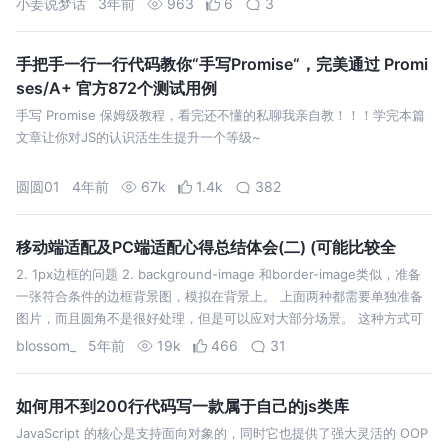
小姜说梦话
3年前
963
6
3
手把手一行一行代码教你“手写Promise“，完美通过 Promi
ses/A+ 官方872个测试用例
手写 Promise 保姆级教程，看完还不懂的私聊我亲自教！！！学完本篇
文章让你对JS的认识活生生提升一个等级~
圆圆01
4年前
67k
1.4k
382
移动端适配及PC端适配心得总结体会(二) (可能比较全
2. 1px边框的问题 2. background-image 和border-image类似，准备
一张符合条件的边框背景图，模拟在背景上。 上面两种都需要单独准备
图片，而且圆角不是很好处理，但是可以应对大部分场景。 这种方式可
以满足各种场景，如果需要满足圆角，只需要给伪类也加…
blossom_
5年前
19k
466
31
如何用不到200行代码写一款属于自己的js类库
JavaScript 的核心是支持面向对象的，同时它也提供了强大灵活的 OOP