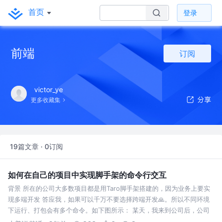
首页
登录
前端
订阅
victor_ye
更多收藏集
19篇文章 · 0订阅
如何在自己的项目中实现脚手架的命令行交互
背景 所在的公司大多数项目都是用Taro脚手架搭建的，因为业务上要实
现多端开发 答应我，如果可以千万不要选择跨端开发🙏。所以不同环境
下运行、打包会有多个命令。如下图所示： 某天，我来到公司后，公司
刚