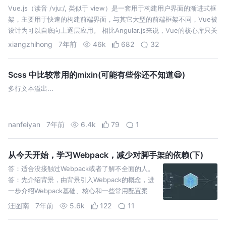
Vue.js（读音 /vjuː/, 类似于 view）是一套用于构建用户界面的渐进式框
架，主要用于快速的构建前端界面，与其它大型的前端框架不同，Vue被
设计为可以自底向上逐层应用。 相比Angular.js来说，Vue的核心库只关
注视图层，不仅易于上手，还便于与第三方库或既有项…
xiangzhihong
7年前
46k
682
32
Scss 中比较常用的mixin(可能有些你还不知道😃)
多行文本溢出...
nanfeiyan
7年前
6.4k
79
1
从今天开始，学习Webpack，减少对脚手架的依赖(下)
答：适合没接触过Webpack或者了解不全面的人。
答：先介绍背景，由背景引入Webpack的概念，进
一步介绍Webpack基础、核心和一些常用配置案
例、优化手段，Webpack的plugin和loader确实非
汪图南
7年前
5.6k
122
11
常多，短短2w多字还只是覆盖其中一小部分。 PWA
全称Progre…