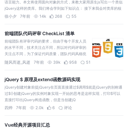
语言能力。本文将使用面向对象的方式，来教大家用原生js写出一个类似
jQuery这样的类库。我们将会学到如下知识点： 接下来我会对类库的核
心api进行讲解和展示，文章最后后附带类库的完整源码，在我之前…
徐小夕
7年前
14k
268
55
前端团队代码评审 CheckList 清单
前端团队有评审代码的要求，但由于每个开发人员
的水平不同，技术关注点不同，所以对代码评审的
关注点不同，为了保证代码质量，团队代码风格统
一，特此拟定一份《前端团队代码评审 CheckList
随风而逝_风逝
7年前
39k
958
51
清单》，这样代码评审人员在评审代码时，可以参
照这份清单，对代码进行评审。从而辅助整个团队
提…
jQuery $ 原理及extend函数源码实现
jQuery创建对象前提jQuery在页面直接通过$调用$就是jQuery的别称通
过$()创建jQuery的实例对象实现一开始的思考是这样实现，打印$可以
直接打印出jQuery构造函数，但是当创建jQ
四烨
7年前
2.0k
6
评论
Vue经典开源项目汇总