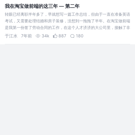
我在淘宝做前端的这三年 — 第二年
转眼已经离职半年多了，早就想写一篇工作总结，但由于一直在准备英语
考试，又需要处理结婚和房子装修，没想到一拖拖了半年。在淘宝做前端
是我第一份签了劳动合同的工作，在这个人才济济的大公司里，接触了非
常多的人和事物，也学到了非常多的东西、开阔了眼界。所以还是有必要
于江水
7年前
34k
887
180
做一个回顾和总结，一是…
隔壁小孩也能看懂的 7 种 JavaScript 继承实现
因为我在学校接触的第一门语言是cpp，是一个静态类型语言，并且实现
面向对象直接就有class关键字，而且只讲了面向对象一种设计思想，导
致我一直很难理解javascript语言的继承机制。 JavaScript没有”子类“和”
父类“的概念，也没有”类“（class）和”实例“（i…
董习习
7年前
6.7k
134
14
耗时6小时的同花顺面试
跳槽和离职理由要恰当。 其实笔试和面试各1个小
时，在路上竟然花了4个小时。下午4点约的面试，
我早早就到了同花顺，发现才1点多，是我太早了，
突然想到一句话：准时是礼貌，早到是修养。 @+事
我是大卫
7年前
28k
310
150