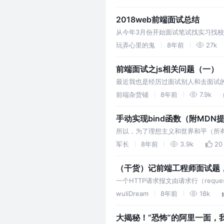
2018web前端面试总结
从今年3月份开始面试笔试找实习找校
招聘的第一个环节，一般考察的都是
玩弄心里的鬼
8年前
27k
端…
前端面试之js相关问题（一）
最近我也是经历过面试别人和去面试的人了
中，baz被bar调用所以指向的指bar.
前端杂货铺
8年前
7.9k
手动实现bind函数（附MDN提供
所以，为了理想主义和世界和平（所有
能呢？ 绑定this、定义初始化参数是
军长
8年前
3.9k
20
（干货）记前端工程师面试题
一个HTTP请求报文由请求行（requ
法字段、URL字段和HTTP协议版本字段3
wuliDream
8年前
18k
大揭秘！“恐怖”的阿里一面，