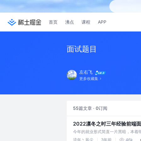
首页
沸点
课程
APP
面试题目
左右飞
更多收藏集
55篇文章 · 0订阅
2022凛冬之时三年经验前端
今年的就业形式简直一片黑暗，本着明
资和平台都有比较大的提升，但还是
流年丶风尘
3年前
46k