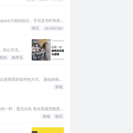
ebpack方面的知识，手写是否时有效括
面试
JavaScript
，和公司无
面试
程序员
也可以使用高阶组件的方式。 路由的权限
回登录页面…
前端
的一样，毫无生机 然后直接找熟悉的
前端
面试