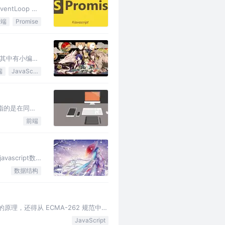
tLoop 之
武德？
前端
Promise
 其中有小编面
端
JavaScript
指的是在同一
家可以在网易
前端
cript数
，但理解起来并
数据结构
理，还得从 ECMA-262 规范中来
饰包括：{m，n}、{…
JavaScript