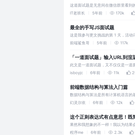
这道面试题是无意间在微信群里看到的，据
类的，当我认真去分析这道题的时候，
IT老班长
5年前
170k
Why...... 在我看来，这道…
最全的手写JS面试题
这是我参与更文挑战的第 1 天，活
试亲自遇到的也有其他同学帮忙补充
前端鲨鱼哥
5年前
117k
「一道面试题」输入URL到渲
此文是一道面试题，又不仅仅是一道面
个时间里，同一个计算机系统中如果
isboyjc
6年前
11k
2
云听歌的同时打开编辑器敲代码，编
前端数据结构与算法入门篇
数据结构与算法是所有计算机语言的基础
据结构与算法》总结篇，重点在于带大
幻灵尔依
6年前
12k
不困难。 大O表示法全称大 O 时…
这个正则表达式有点意思！既简单
果然和我想象的不一样！我以为结果会是
寻找答案。 首先我们来看下这两道题
程序me
6年前
2.3k