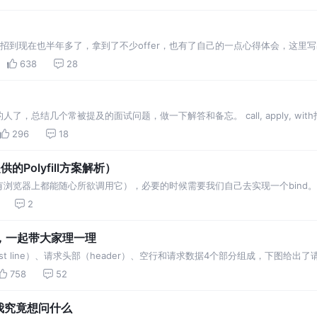
招到现在也半年多了，拿到了不少offer，也有了自己的一点心得体会，这里
专业基础知识，这里会着重考察你在学校的计算机相关基础，也就是很多人会发
638
28
，总结几个常被提及的面试问题，做一下解答和备忘。 call, apply, with
 a 运行时所在的对象是 window,所以指向的是window。 函数调用都…
296
18
的Polyfill方案解析）
浏览器上都能随心所欲调用它），必要的时候需要我们自己去实现一个bind。那
它存在的主要意义和价值。MDN对它的定义如下： 由于arguments是类数组
2
，一起带大家理一理
est line）、请求头部（header）、空行和请求数据4个部分组成，下图给
个字段组成，它们用空格分隔。例如，GET /index.html HTTP/1…
758
52
我究竟想问什么