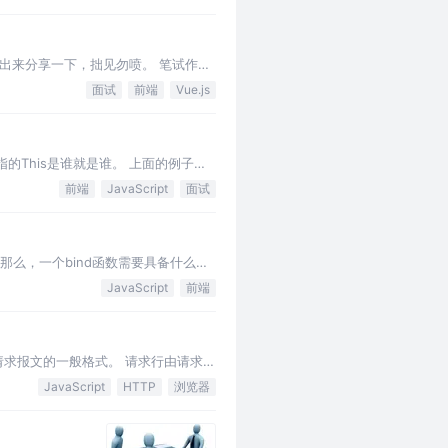
写出来分享一下，拙见勿喷。 笔试作为
现，我明明考的是前端的卷子为啥前
面试
前端
Vue.js
指的This是谁就是谁。 上面的例子
前端
JavaScript
面试
么，一个bind函数需要具备什么功
对象，不拥有数组的s…
JavaScript
前端
出了请求报文的一般格式。 请求行由请求方
JavaScript
HTTP
浏览器