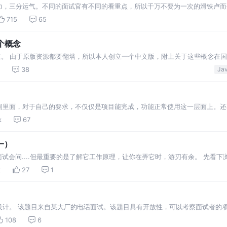
力，三分运气。不同的面试官有不同的看重点，所以千万不要为一次的滑铁卢而
也稍微面试过不少人吧，高峰期基本每晚都要面试一两个，听过了各种各样的开
715
65
不喜欢的介绍吧。…
 个概念
so 创立。 由于原版资源都要翻墙，所以本人创立一个中文版，附上关于这些概念在
视频，可以贡献出来，觉得有误的，请联系我删除。
38
间里面，对于自己的要求，不仅仅是项目能完成，功能正常使用这一层面上。还
点就是重构。这篇文章算是我一个小记录，在此分享一下。该文章主要针对介绍
k
67
一）
面试会问....但最重要的是了解它工作原理，让你在弄它时，游刃有余。 先看下浏
显示的各个部分都属于用户界面。 浏览器引擎 - 在用户界面和呈现引擎之间传
k
27
1
设计。 该题目来自某大厂的电话面试。该题目具有开放性，可以考察面试者的
在这里跟大家讨论交流一下。
108
6