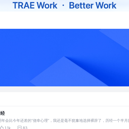
面经
年会比今年还差的“侥幸心理”，我还是毫不犹豫地选择裸辞了，历经一个半月的努
和自己的心理预期有着很大
1.1k
83