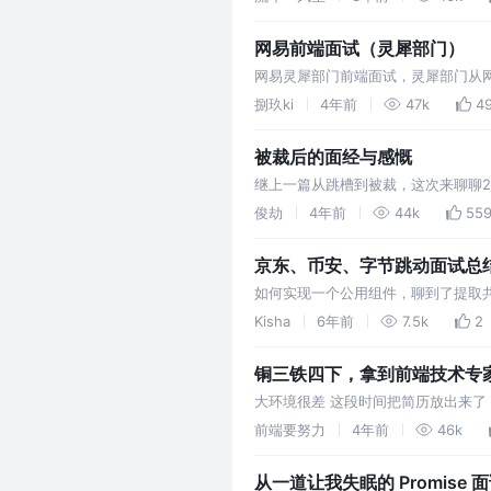
网易前端面试（灵犀部门）
网易灵犀部门前端面试，灵犀部门从网上查
号组合
捌玖ki
4年前
47k
4
被裁后的面经与感慨
继上一篇从跳槽到被裁，这次来聊聊
关，和城市无关
俊劫
4年前
44k
55
京东、币安、字节跳动面试总
如何实现一个公用组件，聊到了提取共同
管理是怎么实现的？ 通过写一个pri
Kisha
6年前
7.5k
2
铜三铁四下，拿到前端技术专家的
大环境很差 这段时间把简历放出来
猎头同学，帮我推了一推链圈的岗位
前端要努力
4年前
46k
从一道让我失眠的 Promise 