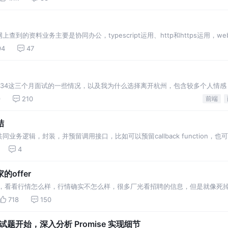
到的资料业务主要是协同办公，typescript运用、http和https运用，w
94
47
234这三个月面试的一些情况，以及我为什么选择离开杭州，包含较多个人情感
9
210
前端
结
业务逻辑，封装，并预留调用接口，比如可以预留callback function，
vateRouter组件，判断用户是否登录，登录则返回相应页面组件，未登录则返
4
offer
了，看看行情怎么样，行情确实不怎么样，很多厂光看招聘的信息，但是就像死掉
，哈哈 链圈，币圈机会不少，钱
718
150
面试题开始，深入分析 Promise 实现细节