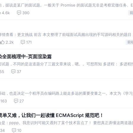
说是某厂的面试题。一般关于 Promise 的面试题无非是考察宏微任务、Even
越看越不对劲，感觉有诈！这是要考察啥？ 这里4怎么跑到3后面去了，不讲
4.6k
390
动详情查看：更文挑战 前言 本文整理了前端面试高频出现的手写源码相关的题目
的
2.2k
171
前
染全面梳理中-页面渲染篇
试题，不同的是这道题分了三篇文章来说，嗯。。可想而知 多进程： 多进程
允许两个或两个以上的进程处于运行状态。多进程带来的好处是明显的，比如大
55
37
辑器和网易云的进…
，也是决定一个程序员在编码路上能走多远的重要变量之一。本文为《学习javas
家了解常见的数据结构都哪些，以及他们的 js 实现。所以本文虽然篇幅略长
163
27
又难，让我们一起读懂 ECMAScript 规范吧！
：pppp。我意识到可能又遇到了某个技术盲点了！ 要想真正弄懂这两道题的原
的差异。 贪婪模式：最长匹配，尽可能多的匹配字符。 正则匹配中，优先量词修
34
10