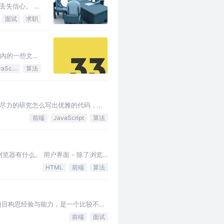
丢失信心。 基
场介绍。这里
面试
求职
国内的一些文章
JavaScript
算法
尽力的研究怎么写出优雅的代码，性
，例子也简单，深入复杂的例子等以
前端
JavaScript
算法
览器有什么。 用户界面 - 除了浏览
送指令。 呈现引擎 …
HTML
前端
算法
项目构思经验与能力，是一个比较不错
前端
面试