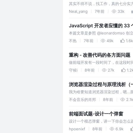
其实不得不说，找工作，真的七分实
本面试这是必然的开场，笔者在公司
Neal_yang
7年前
33k
简单说下笔者作为面试官比较喜欢和
JavaScript 开发者应懂的 33
本篇文章是参照 @leonardom
和视频。 若有觉得更好的文章或者
不热
7年前
49k
1.6k
重构 - 改善代码的各方面问题
做前端开发有一段时间了，在这段时
能更好，维护性更强的代码，通俗一
守候i
8年前
27k
1.2
后有适合的…
浏览器渲染过程与原理浅析（
我为啥要知道浏览器渲染过程，嗯...
器主窗口显示的您请求的页面外，其他
不会音乐的肖邦
8年前
2.1
前端面试题-设计一个弹窗
设计一个模态弹窗，讲一下你会怎么
的题目。 我试着整理一下我的解答，
hpoenixf
8年前
6.9k