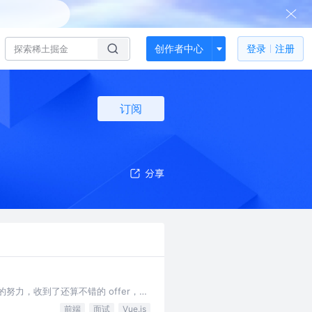
创作者中心
登录
注册
订阅
力，收到了还算不错的 offer，薪
前端
面试
Vue.js