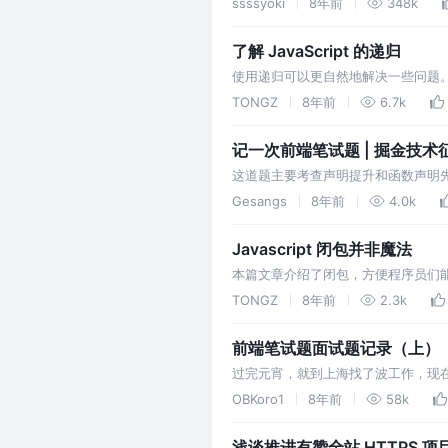
ssssyoki
8年前
348k
javascript是一门单线程…
了解 JavaScript 的递归
使用递归可以更自然地解决一些问题
题基本都可以通过递归来解决，锻炼
TONGZ
8年前
6.7k
工作的。…
记一次前端笔试题 | 掘金技术
这道题主要考查声明提升和函数声明先
是声明了还没有赋值，所以是undef
Gesangs
8年前
4.0k
Javascript 闭包并非魔法
本篇文章介绍了闭包，方便程序员们能够
刻理解了核心概念，闭包就并不难分
TONGZ
8年前
2.3k
前端笔试题面试题记录（上）
过完元宵，就到上海找了波工作，现
久没写了，写的确实有些慢。如果喜
OBKoro1
8年前
58k
略导致的…
浅谈推进有赞全站 HTTPS 项