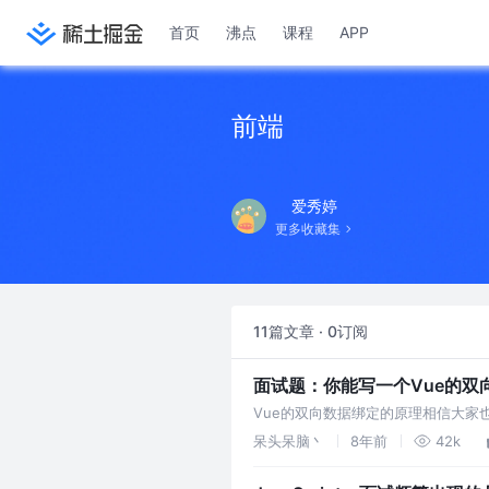
首页
沸点
课程
APP
前端
爱秀婷
更多收藏集
11篇文章 · 0订阅
面试题：你能写一个Vue的双
Vue的双向数据绑定的原理相信大家也都十
做过多描述，主要还是来实现一个实例
呆头呆脑丶
8年前
42k