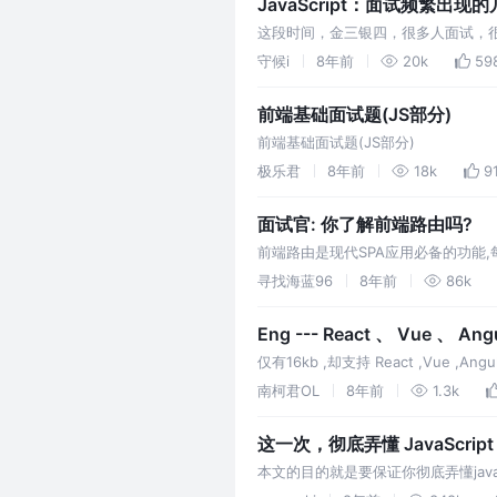
JavaScript：面试频繁出现
这段时间，金三银四，很多人面试，
个前端开发者。在这段时间里面，我
守候i
8年前
20k
59
天就总结一…
前端基础面试题(JS部分)
前端基础面试题(JS部分)
极乐君
8年前
18k
9
面试官: 你了解前端路由吗?
前端路由是现代SPA应用必备的功能,每个现代
的实现，因为不管是哪种路由无外乎用兼容
寻找海蓝96
8年前
86k
Eng --- React 、 V
仅有16kb ,却支持 React ,V
的路由控制器(1个id1个接口)前后分
南柯君OL
8年前
1.3k
这一次，彻底弄懂 JavaScrip
本文的目的就是要保证你彻底弄懂java
论是面试求职，还是日常开发工作，