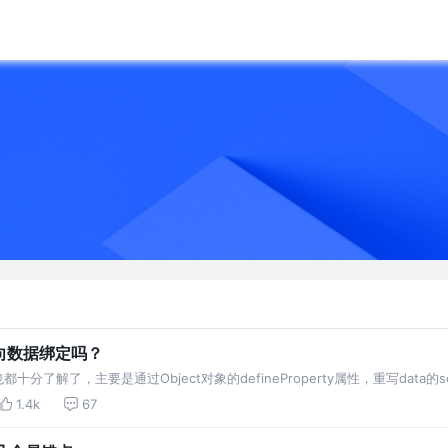
向数据绑定吗？
分了解了，主要是通过Object对象的defineProperty属性，重写data的
。为了使代码更加的清晰，这里只会实现最基本的内容，主要实现v-model，v
1.4k
67