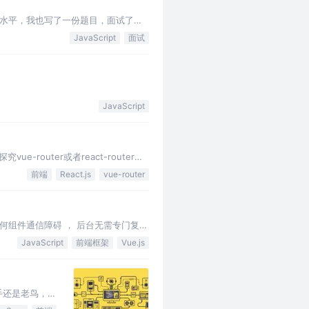
水平，我也写了一份题目，面试了几
面，频繁让人掉坑的考点。所以，今
JavaScript
面试
JavaScript
-router或者react-router们
前端
React.js
vue-router
没有任何组件通信障碍 ， 后台无需专门复杂
JavaScript
前端框架
Vue.js
新手还是老鸟，不
。因为