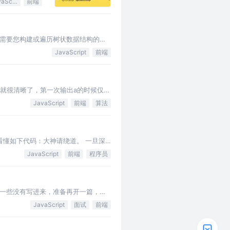
JavaScript
前端
需要您构建或遍历树状数据结构的问
两个案例，让你们了解递归函数是如何
JavaScript
前端
样就很清晰了，第一次输出a的时候仅仅
，一开始getNum指向一…
JavaScript
前端
算法
以看懂如下代码：大神请绕道。 一旦深
内引用变量（当它被首次声明），…
JavaScript
前端
程序员
一些没有写进来，准备再开一篇，许
题是这是浏览器为了安全实施的同源策
JavaScript
面试
前端