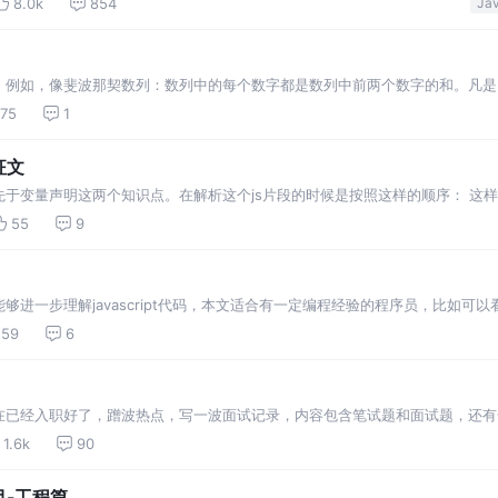
8.0k
854
。例如，像斐波那契数列：数列中的每个数字都是数列中前两个数字的和。凡是
自己强大的递归思维，你会发现解决这类问题十分容易。 在本文中，我将列举
75
1
征文
于变量声明这两个知识点。在解析这个js片段的时候是按照这样的顺序： 这
ined。第二次的不用说了。第三次输出2是因为，变量声明是无法覆盖函数声明的
55
9
进一步理解javascript代码，本文适合有一定编程经验的程序员，比如可
析和运用了。 第一级函数支持闭包。闭包它是一个表达式，可以在闭包的范围
59
6
在已经入职好了，蹭波热点，写一波面试记录，内容包含笔试题和面试题，还有
欢的话可以点波赞，或者关注一下，希望大家看完本文可以有所收获。 跨域问
1.6k
90
目-工程篇