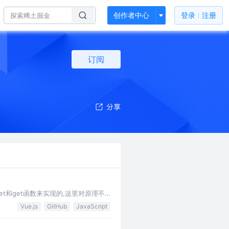
创作者中心
登录
注册
订阅
set和get函数来实现的,这里对原理不
-…
Vue.js
GitHub
JavaScript