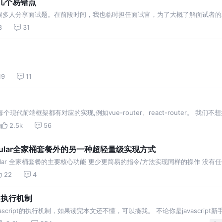
的几个易错点
很多人分享面试题。在前段时间，我也临时担任面试官，为了大概了解面试者的
在学，在写设计模式的一些知识，想不到的设计模式的这些知识，就是面试题里
8
31
19
11
前端框架都有对应的实现,例如vue-router、react-router。 我们不想探究vue
性更好的hash实现或者是H5 History实现，与框…
2.5k
56
ue 、 Angular全家桶套餐外的另一种超轻量级实现方式
ue ,Angular 全家桶套餐的主要核心功能 更少更简易的指令/方法实现同样的操作 
离 数据状态共享仅需简短的配置， 组件闭包 , 一次编写,处处部署
22
4
t 执行机制
script的执行机制，如果读完本文还不懂，可以揍我。 不论你是javascript
我们经常会遇到这样的情况：给定的几行代码，我们需要知道其输出内容和顺序