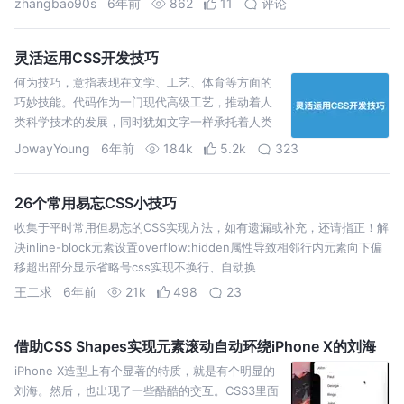
zhangbao90s
6年前
862
11
评论
完…
灵活运用CSS开发技巧
何为技巧，意指表现在文学、工艺、体育等方面的
巧妙技能。代码作为一门现代高级工艺，推动着人
类科学技术的发展，同时犹如文字一样承托着人类
文化的进步。 每写好一篇文章，都会使用大量的写
JowayYoung
6年前
184k
5.2k
323
作技巧。烘托、渲染、悬念、铺垫、照应、伏笔、
联想、想象、抑扬结合、点面结合、动静结合、叙
议结合、情景…
26个常用易忘CSS小技巧
收集于平时常用但易忘的CSS实现方法，如有遗漏或补充，还请指正！解
决inline-block元素设置overflow:hidden属性导致相邻行内元素向下偏
移超出部分显示省略号css实现不换行、自动换
王二求
6年前
21k
498
23
借助CSS Shapes实现元素滚动自动环绕iPhone X的刘海
iPhone X造型上有个显著的特质，就是有个明显的
刘海。然后，也出现了一些酷酷的交互。CSS3里面