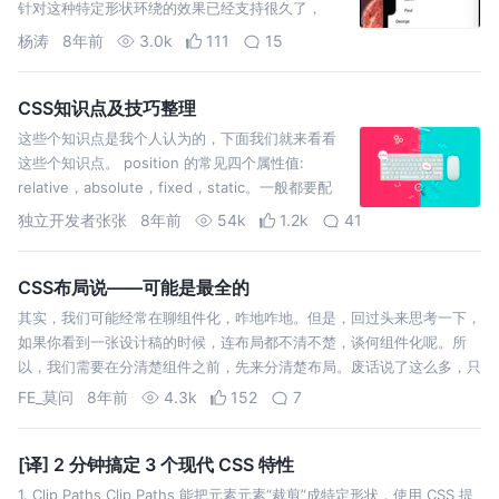
针对这种特定形状环绕的效果已经支持很久了，
CSS3 Shapes和CSS3 Regions都是可以实现的
杨涛
8年前
3.0k
111
15
CSS知识点及技巧整理
这些个知识点是我个人认为的，下面我们就来看看
这些个知识点。 position 的常见四个属性值:
relative，absolute，fixed，static。一般都要配
合"left"、"top"、"right" 以及 "bottom" 属性使用。
独立开发者张张
8年前
54k
1.2k
41
static:默认位置。 在…
CSS布局说——可能是最全的
其实，我们可能经常在聊组件化，咋地咋地。但是，回过头来思考一下，
如果你看到一张设计稿的时候，连布局都不清不楚，谈何组件化呢。所
以，我们需要在分清楚组件之前，先来分清楚布局。废话说了这么多，只
是想告诉你，布局这个东西真的很重要。本篇内容概括了布局的基础+基
FE_莫问
8年前
4.3k
152
7
本的PC端布局+移动端适…
[译] 2 分钟搞定 3 个现代 CSS 特性
1. Clip Paths Clip Paths 能把元素元素“裁剪”成特定形状，使用 CSS 提