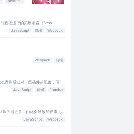
S
JavaScript
不能直接运行的拓展语言（Scss，
，解放我们的生产力…
JavaScript
前端
Webpack
Webpack
前端
怎么做到通过对一些插件的配置，便可
很强的能力。…
JavaScript
前端
Promise
要从服务器去拿，由此会导致加载速度
诠释了这个事情，除此之外，Web…
JavaScript
Webpack