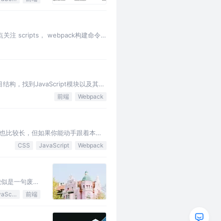
scripts， webpack构建命令
目结构，找到JavaScript模块以及其它
前端
Webpack
本文也比较长，但如果你能动手跟着本文
时一个html文件…
CSS
JavaScript
Webpack
貌似是一句废
是，越来越多的
JavaScript
前端