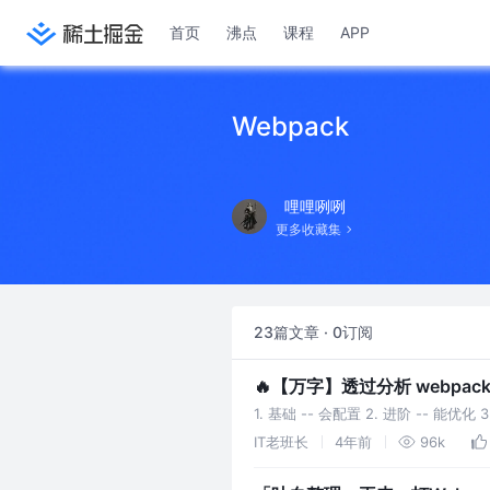
首页
沸点
课程
APP
Webpack
哩哩咧咧
更多收藏集
23篇文章 · 0订阅
🔥【万字】透过分析 webpack
1. 基础 -- 会配置 2. 进阶 -- 能优
IT老班长
4年前
96k