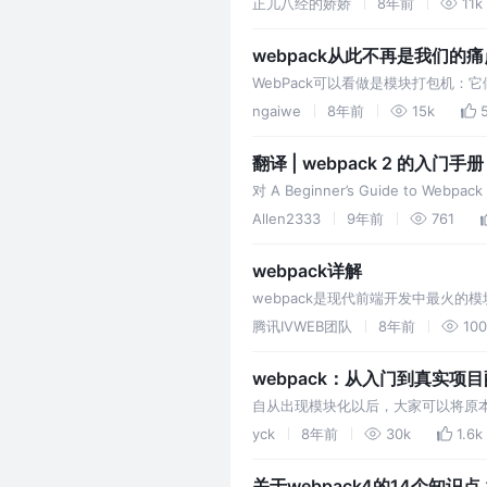
正儿八经的娇娇
8年前
11k
（Scss…
webpack从此不再是我们的痛
WebPack可以看做是模块打包机：它
TypeScript等），并将其打包
ngaiwe
8年前
15k
翻译 | webpack 2 的入门手册
对 A Beginner’s Guide to Webpac
Allen2333
9年前
761
webpack详解
webpack是现代前端开发中最火
以轻松实现对代码的构建呢？ Plugin
腾讯IVWEB团队
8年前
100
webpack：从入门到真实项
自从出现模块化以后，大家可以将原本
变慢。Webpack 最主要的目的
yck
8年前
30k
1.6k
关于webpack4的14个知识点