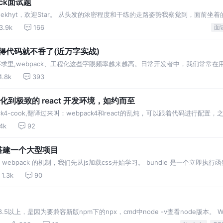
ck面试题
com/Geekhyt，欢迎Star。 从头发的浓密程度和干练的走路姿势我察觉到，面前坐
分钟的时间进行自我介绍。在此期间，我的目光被16寸的MacBook Pro所
3.9k
166
面
k敲得代码就不香了(近万字实战)
要求里,webpack、工程化这些字眼频率越来越高。日常开发者中，我们常常在用
的脚手架来构建我们的项目。但是如果你想在团队脱颖而出(鹤立鸡群)、拿到更好的offer(
4.8k
393
优化到极致的 react 开发环境，如约而至
ack4-cook,翻译过来叫：webpack4和react的乱炖，可以跟着代码进行
r.点赞关注不迷路 一篇文章不写前言总感觉不太正式，大概介绍下我是怎么完成
.4k
92
 搭建一个大型项目
 webpack 的机制，我们先从js加载css开始学习。 bundle 是一个立
具我们不仅要看懂它的配置，还要对它的原理一起了解，只有学到框架的精髓，
1.3k
90
8.5以上，是因为要兼容新版npm下的npx，cmd中node -v查看node版本。 W
你的项目结构，找到JavaScript模块以及其它的一些浏览器不能直接运行