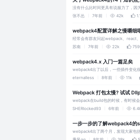
没有什么比时间更具有说服力了，因为
JavaScript模块以及其它的一些浏
张不怂
7年前
42k
1.
webpack4配置详解之慢嚼细
经常会有群友问起webpack、react
互交流中，也学到了不少。 ​ 今天就
苏南
7年前
22k
759
自定属于…
webpack4.x 入门一篇足矣
webpack4出了以后，一些插件变
开发版本，对css，js进行编译打包
eternalless
8年前
11k
等等。 执行webpa…
Webpack 打包太慢? 试试 Dllp
webpack在build包的时候，
SHERlocked93
6年前
6.4
一步一步的了解webpack4的sp
webpack4出了两个月，发现大家包
意或者没得到太好的解惑，issue
乘风gg
8年前
38k