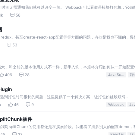
时间无需通知我们就可以改变一切。 Webpack可以看做是模块打包机：它
览器不能直接运行的拓展语言（Scss，TypeScript等），并将其打包为合适的
1k
58
咽
、redux、甚至create-react-app配置等等方面的问题，有些是我也不懂的
尝试着一起来聊聊Webpack吧，旨在帮大家加深理解、新手更容易上路，都能从
53
化很大，和之前的版本使用方式不一样，新手入坑，本篇将介绍如何从一开始配置we
合并生成md5，CSS中的图片处理，js自动注入html页，删除指定文件，提取公
406
28
JavaScript
前
lugin
有时候会遇到打包时间很长的问题，这里提供了一个解决方案，让打包如丝般顺滑~
k
46
9
Webpack
litChunk插件
括我对splitChunk的使用都还是在摸索阶段。我也看了挺多别人的配置demo
 下面的问题也没什么人回复，只能自己操作了，顺便记录下来，如果大家有更好
545
33
React.js