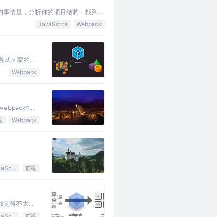
做的事情是，分析你的项目结构，找到
格式以供浏览器使…
JavaScript
Webpack
，慢慢从大家的相
0到1搭建配置
Webpack
bpack4的
共文件，热更新
端
Webpack
JavaScript
前端
，都觉得不太满
的，欢迎评论区
JavaScript
前端