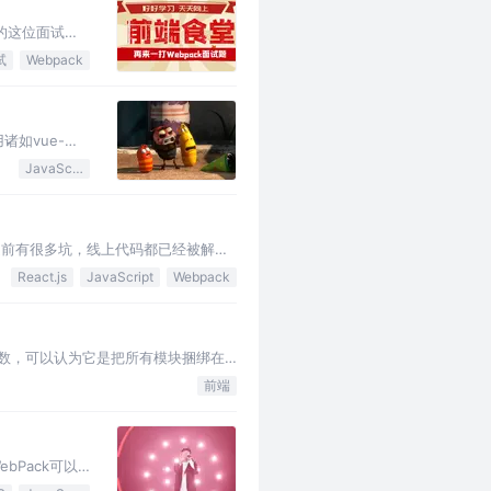
着的这位面试官
吸引，这次的自
试
Webpack
诸如vue-
还房贷)，那么你
JavaScript
配置，之前有很多坑，线上代码都已经被解决
一个…
React.js
JavaScript
Webpack
即执行函数，可以认为它是把所有模块捆绑在
我们才能应对如…
前端
ebPack可以
的拓展语言