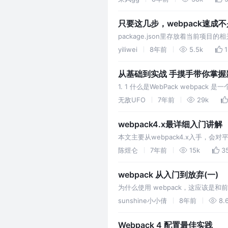
留下地址。 maxAsyn…
只要这几步，webpack速成
package.json里存放着当前项目
在这里配置。 引入并调用该插件。执行np
yiliwei
8年前
5.5k
从基础到实战 手摸手带你掌握新版
1. 1 什么是WebPack webpa
的一些浏览器不能直接运行的拓展语言（Sc
无敌UFO
7年前
29k
webpack4.x最详细入门讲解
本文主要从webpack4.x入手，
中的例子完整写一次，相信你会觉得We
陈煜仑
7年前
15k
3
webpack 从入门到放弃(一)
为什么使用 webpack，这应该是
话）。 因为计算机网络的飞速发展，
sunshine小小倩
8年前
8.
新技术新思想新框架孕育而生，比如
Webpack 4 配置最佳实践