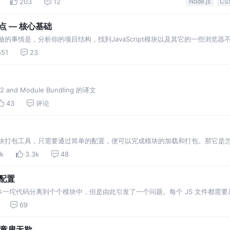
203
12
Node.js
CS
点 — 核心基础
做的事情是，分析你的项目结构，找到JavaScript模块以及其它的一些浏览器
为合适的格式以供浏览器使用。并且跟具你的在项目中的各种需求，实现自动化处理
551
23
k 2 and Module Bundling 的译文
43
评论
的模块打包工具，只需要通过简单的配置，便可以完成模块的加载和打包。那它是
s：Loaders将各类型的文件处理成webpack能够处理的模块，plugins有着
k
3.3k
48
目配置
一坨代码分离到个个模块中，但是由此引发了一个问题。每个 JS 文件都需
就是为了解决这个问题，将所有小文件打包成一个或多个大文件，官网的图片很好的
69
,童叟无欺