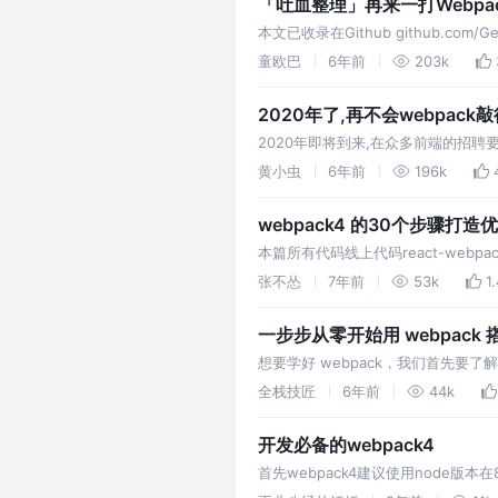
「吐血整理」再来一打Webpa
本文已收录在Github github.
也是一把好手。我像以往一样，准备花3
童欧巴
6年前
203k
我介绍我做…
2020年了,再不会webpac
2020年即将到来,在众多前端的招聘
cli、create-react-app
黄小虫
6年前
196k
必须去深…
webpack4 的30个步骤打造
本篇所有代码线上代码react-webp
了 。如果对您有帮助，不妨给个sta
张不怂
7年前
53k
1
一步步从零开始用 webpack
想要学好 webpack，我们首先要了解
一起的一个巨型模块。 学习一个工
全栈技匠
6年前
44k
开发必备的webpack4
首先webpack4建议使用node版本在
看做是模块打包机：它做的事情是，分析