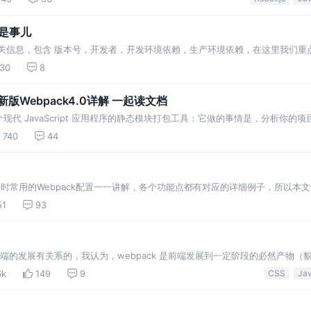
不是事儿
的相关信息，包含 版本号，开发者，开发环境依赖，生产环境依赖，在这里我们重点关注 
x webpack命令。则会帮你在dist目录，自动创建相应的html和js…
130
8
Webpack4.0详解 一起读文档
ck 是一个现代 JavaScript 应用程序的静态模块打包工具：它做的事情是，分析你的项
ss，TypeScript等），并生成一个或多个 bundl…
740
44
会对平时常用的Webpack配置一一讲解，各个功能点都有对应的详细例子，所以
bpack也不过如此。 简单来说，它其实就是一个模块打包器。 如果像以前开发
51
93
和前端的发展有关系的，我认为，webpack 是前端发展到一定阶段的必然产物（
导致 web 前端也在迅猛发展。最初的实践方案已经不能满足我们的需求，于
6k
149
9
CSS
…