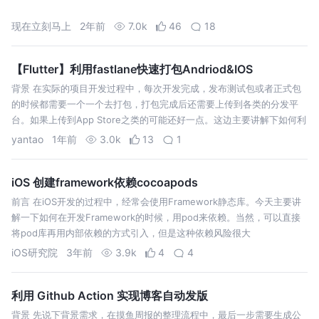
现在立刻马上
2年前
7.0k
46
18
【Flutter】利用fastlane快速打包Andriod&IOS
背景 在实际的项目开发过程中，每次开发完成，发布测试包或者正式包
的时候都需要一个一个去打包，打包完成后还需要上传到各类的分发平
台。如果上传到App Store之类的可能还好一点。这边主要讲解下如何利
用
yantao
1年前
3.0k
13
1
iOS 创建framework依赖cocoapods
前言 在iOS开发的过程中，经常会使用Framework静态库。今天主要讲
解一下如何在开发Framework的时候，用pod来依赖。当然，可以直接
将pod库再用内部依赖的方式引入，但是这种依赖风险很大
iOS研究院
3年前
3.9k
4
4
利用 Github Action 实现博客自动发版
背景 先说下背景需求，在摸鱼周报的整理流程中，最后一步需要生成公