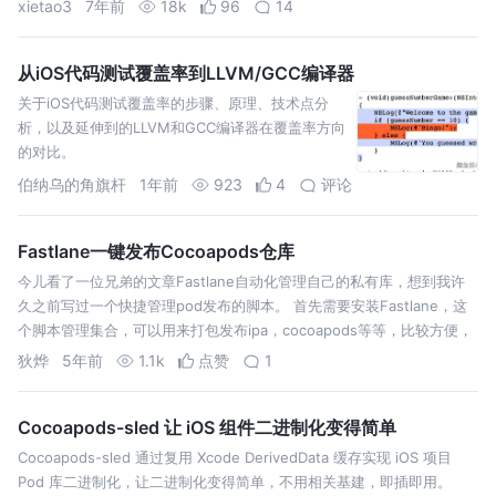
xietao3
7年前
18k
96
14
要严谨的测试。在浅浅地对自动化测试有一些了解
时，觉得写测试代码挺耗时间，但其实对后期的帮
助是非常大的，…
从iOS代码测试覆盖率到LLVM/GCC编译器
关于iOS代码测试覆盖率的步骤、原理、技术点分
析，以及延伸到的LLVM和GCC编译器在覆盖率方向
的对比。
伯纳乌的角旗杆
1年前
923
4
评论
Fastlane一键发布Cocoapods仓库
今儿看了一位兄弟的文章Fastlane自动化管理自己的私有库，想到我许
久之前写过一个快捷管理pod发布的脚本。 首先需要安装Fastlane，这
个脚本管理集合，可以用来打包发布ipa，cocoapods等等，比较方便，
就是更新很频繁，不会开飞机的话可能比较漫长。 首先需要在仓库…
狄烨
5年前
1.1k
点赞
1
Cocoapods-sled 让 iOS 组件二进制化变得简单
Cocoapods-sled 通过复用 Xcode DerivedData 缓存实现 iOS 项目
Pod 库二进制化，让二进制化变得简单，不用相关基建，即插即用。