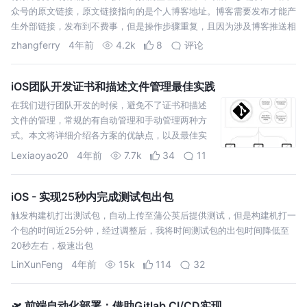
众号的原文链接，原文链接指向的是个人博客地址。博客需要发布才能产
生外部链接，发布到不费事，但是操作步骤重复，且因为涉及博客推送相
关的配置
zhangferry
4年前
4.2k
8
评论
iOS团队开发证书和描述文件管理最佳实践
在我们进行团队开发的时候，避免不了证书和描述
文件的管理，常规的有自动管理和手动管理两种方
式。本文将详细介绍各方案的优缺点，以及最佳实
践。
Lexiaoyao20
4年前
7.7k
34
11
iOS - 实现25秒内完成测试包出包
触发构建机打出测试包，自动上传至蒲公英后提供测试，但是构建机打一
个包的时间近25分钟，经过调整后，我将时间测试包的出包时间降低至
20秒左右，极速出包
LinXunFeng
4年前
15k
114
32
🛫 前端自动化部署：借助Gitlab CI/CD实现