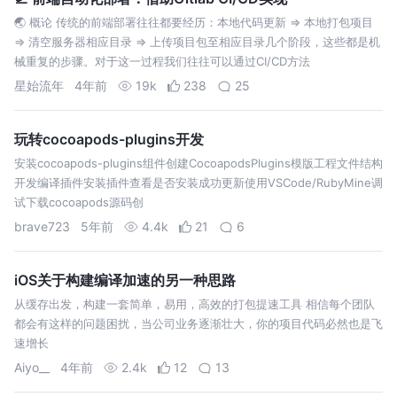
🌏 概论 传统的前端部署往往都要经历：本地代码更新 => 本地打包项目
=> 清空服务器相应目录 => 上传项目包至相应目录几个阶段，这些都是机
械重复的步骤。对于这一过程我们往往可以通过CI/CD方法
星始流年
4年前
19k
238
25
玩转cocoapods-plugins开发
安装cocoapods-plugins组件创建CocoapodsPlugins模版工程文件结构
开发编译插件安装插件查看是否安装成功更新使用VSCode/RubyMine调
试下载cocoapods源码创
brave723
5年前
4.4k
21
6
iOS关于构建编译加速的另一种思路
从缓存出发，构建一套简单，易用，高效的打包提速工具 相信每个团队
都会有这样的问题困扰，当公司业务逐渐壮大，你的项目代码必然也是飞
速增长
Aiyo__
4年前
2.4k
12
13