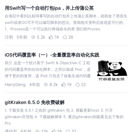
用Swift写一个自动打包ipa，并上传蒲公英
在项目中看到以前同事写的自动打包并上传蒲公英脚本，就萌发了用原生
swift或者OC可不可以编写脚本的想法。查阅相关资料后发现是可行的。
1、Process是一个可以执行终端命令的类 我们给Proces
汪明
5年前
5.2k
74
26
iOS代码覆盖率（一）-全量覆盖率自动化实践
简介 这是一个统计基于 Swift & Objective-C 工程
的代码覆盖率的自动化脚本。之所以做成 Pod ，是
便于更好的复用，该 Pod 只包含了收集生成代码覆
盖率的脚本。整体比较简单方便。
HarryDeng
4年前
8.2k
19
22
gitKraken 6.5.0 免收费破解
1. 下载安装 6.5.1 之前的 gitKraken 包 2. 屏蔽更新host 3. 打开
gitkraken并登陆 4. 下载破解脚本 5. 重启gitkraken则能看见右下角的
Pro
裘信宏
6年前
23k
19
37