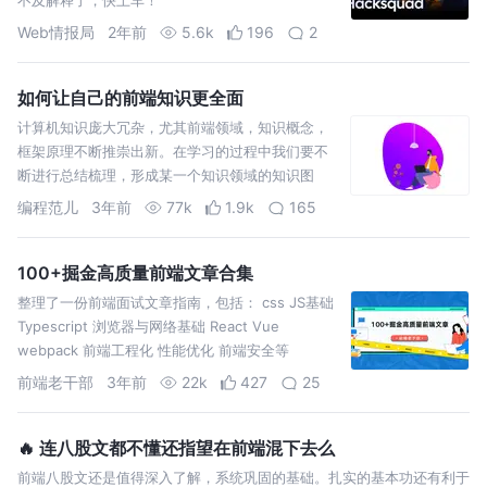
Web情报局
2年前
5.6k
196
2
如何让自己的前端知识更全面
计算机知识庞大冗杂，尤其前端领域，知识概念，
框架原理不断推崇出新。在学习的过程中我们要不
断进行总结梳理，形成某一个知识领域的知识图
谱。这个知识图谱还可以帮助我们后期进行回顾复
编程范儿
3年前
77k
1.9k
165
习。 下面是前端前辈进行的
100+掘金高质量前端文章合集
整理了一份前端面试文章指南，包括： css JS基础
Typescript 浏览器与网络基础 React Vue
webpack 前端工程化 性能优化 前端安全等
前端老干部
3年前
22k
427
25
🔥 连八股文都不懂还指望在前端混下去么
前端八股文还是值得深入了解，系统巩固的基础。扎实的基本功还有利于