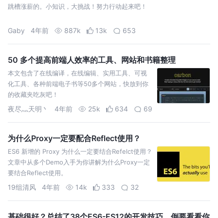
跳槽涨薪的。小知识，大挑战！努力行动起来吧！
Gaby
4年前
887k
13k
653
50 多个提高前端人效率的工具、网站和书籍整理
本文包含了在线编译，在线编辑、实用工具、可视
化工具、各种前端电子书等50多个网站，快放到你
的收藏夹吃灰吧！
夜尽灬天明丶
4年前
25k
634
69
为什么Proxy一定要配合Reflect使用？
ES6 新增的 Proxy 为什么一定要结合Refelct使用？
文章中从多个Demo入手为你讲解为什么Proxy一定
要结合Reflect使用。
19组清风
4年前
14k
333
32
基础很好？总结了38个ES6-ES12的开发技巧，倒要看看你