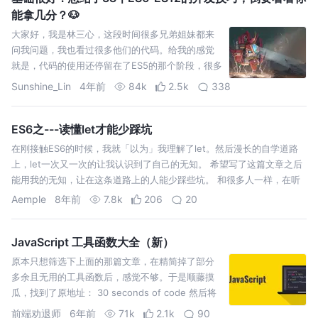
能拿几分？🐶
大家好，我是林三心，这段时间很多兄弟姐妹都来
问我问题，我也看过很多他们的代码。给我的感觉
就是，代码的使用还停留在了ES5的那个阶段，很多
用新语法就能轻松实现的，却都不怎么了解，所以
Sunshine_Lin
4年前
84k
2.5k
338
我就打算写一篇文章，
ES6之---读懂let才能少踩坑
在刚接触ES6的时候，我就「以为」我理解了let。然后漫长的自学道路
上，let一次又一次的让我认识到了自己的无知。 希望写了这篇文章之后
能用我的无知，让在这条道路上的人能少踩些坑。 和很多人一样，在听
说了ES6很好用之后，就马不停蹄的去学习这门充满着语法糖的东西。开
Aemple
8年前
7.8k
206
20
始抱着emm…
JavaScript 工具函数大全（新）
原本只想筛选下上面的那篇文章，在精简掉了部分
多余且无用的工具函数后，感觉不够。于是顺藤摸
瓜，找到了原地址： 30 seconds of code 然后将
所有代码段都看了遍，筛选了以下一百多段代码片
前端劝退师
6年前
71k
2.1k
90