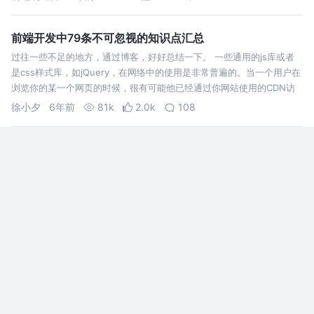
段，并加入了部分自己的理解。 另外，本文工具函
数的命名非常值得借鉴。 1. 第一部…
前端开发中79条不可忽视的知识点汇总
过往一些不足的地方，通过博客，好好总结一下。 一些通用的js库或者
是css样式库，如jQuery，在网络中的使用是非常普遍的。当一个用户在
浏览你的某一个网页的时候，很有可能他已经通过你网站使用的CDN访
问过了其他的某一个网站，恰巧这个网站同样也使用了jQuery，那么此
徐小夕
6年前
81k
2.0k
108
时用户浏…
11道浏览器原理面试题
本章关于浏览器原理部分的内容主要来源于浏览器工作原理，这是一篇很
长的文章，可以算上一本小书了，有精力的非常建议阅读。 用户界面 -
包括地址栏、前进/后退按钮、书签菜单等。除了浏览器主窗口显示的您
请求的页面外，其他显示的各个部分都属于用户界面。 浏览器引擎 - 在
寻找海蓝96
6年前
42k
985
27
用户界面和呈现…
[译]非常有用的 48 个 JavaScript 代码片段，值得收藏！
该项目来自于 Github 用户 Chalarangelo，目前已在 Github 上获得了
5000 多Star，精心收集了多达 48 个有用的 JavaScript 代码片段，该
用户的代码可以让程序员在 30 秒甚至更少的时间内理解这些经常用到的