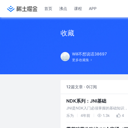
首页
沸点
课程
APP
收藏
Will不想说话38697
更多收藏集
12篇文章 · 0订阅
NDK系列：JNI基础
JNI是NDK入门必须掌握的基础知识， 
等。
乐为
4年前
1.3k
4