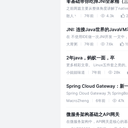
零基础带你吃掉JNI全家桶（
之前两篇主要从整体角度讲解了nati
文就从最基本的JNI语法带大家熟悉下，
散人丶
7年前
4.3k
JNI: 连接Java世界的JavaVM
在 不使用IDE做一次JNI开发 一文中，
呢？当然能，不过过程可没那么简单，而掌
大胃粥
7年前
7.6k
1
2年java，蚂蚁一面，卒
更多精彩文章。 Linux五件套之
下，现在我会了，求求你再给我一个机会。
小姐姐味道
7年前
28k
Spring Cloud Gateway
Spring Cloud Gateway 
介绍。 Gateway是在Spring生态系统之
MacroZheng
6年前
47k
微服务架构基础之API网关
在微服务架构中，API网关是核心的
统的统一入口，肩负了很多的业务责任