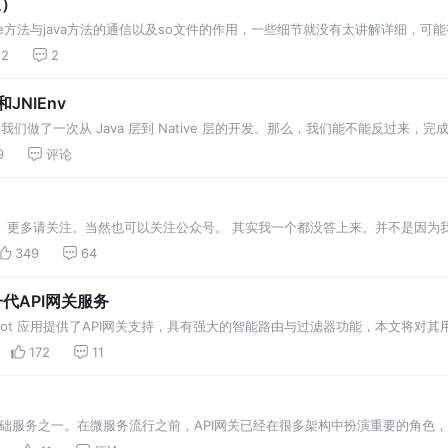
三）
ve方法与java方法的通信以及so文件的作用，一些细节就没有太讲解详细，
怎么编写native方法，与java方法有哪些区别，两者怎么进行对象传输以及调用
22
2
和JNIEnv
我们做了一次从 Java 层到 Native 层的开发。那么，我们能不能反过来，完成一次
握 JavaVM 和 JNIEnv 这两个结构体就是关键，这两个结构…
9
评论
类的。 更多请关注。当然也可以关注公众号。 其实我一个都没答上来。并不是因
 1、TreeSet背后的结构是TreeMap，也就是红黑树，能够实现自动排序。
349
64
：新一代API网关服务
为 SpringBoot 应用提供了API网关支持，具有强大的智能路由与过滤器功能，本文将
上构建的API网关服务，基于Spring 5，Spring Boot 2和 Pro…
172
11
基础服务之一。在微服务流行之前，API网关已经在很多架构中扮演重要的角色，
，比如限流，计费等功能。而在微服务架构中，API网关可能往往需要兼顾内