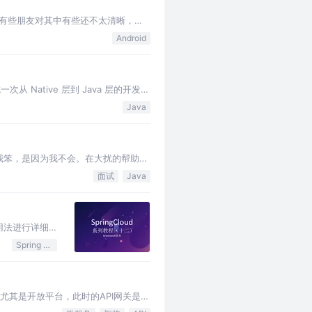
可能有些朋友对其中有些还不太清晰，本
。 对于JNI…
Android
从 Native 层到 Java 层的开发
Java
为我笨，是因为我不会。在大扰的帮助
它通过equals…
面试
Java
对其用法进行详细
Spring Cloud
尤其是开放平台，此时的API网关是系
部和外部的所有微服务，承担更多…