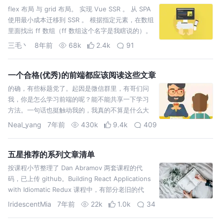
flex 布局 与 grid 布局。 实现 Vue SSR 。 从 SPA
使用最小成本迁移到 SSR 。 根据指定元素，在数组
里面找出 ff 数组（ff 数组这个名字是我瞎说的）。
比如数组 [2, 3, 6, 7] ，指定元素 7，则 ff 数组是
三毛丶
8年前
68k
2.4k
91
[2, 2, 3]（2+2…
一个合格(优秀)的前端都应该阅读这些文章
的确，有些标题党了。起因是微信群里，有哥们问
我，你是怎么学习前端的呢？能不能共享一下学习
方法。一句话也挺触动我的，我真的不算是什么大
佬，对于学习前端知识，我也不能说是掌握了什么
Neal_yang
7年前
430k
9.4k
409
捷径。当然，我个人的学习方法这篇文章已经在写
了，预计这周末会在我个人公众号发布。而在此之
前，我想展(g…
五星推荐的系列文章清单
按课程小节整理了 Dan Abramov 两套课程的代
码，已上传 github。Building React Applications
with Idiomatic Redux 课程中，有部分老旧的代
码，在 router v4 下不能正常运行，在这份练习代
IridescentMia
7年前
22k
1.0k
34
码中，支持了 v4。 …