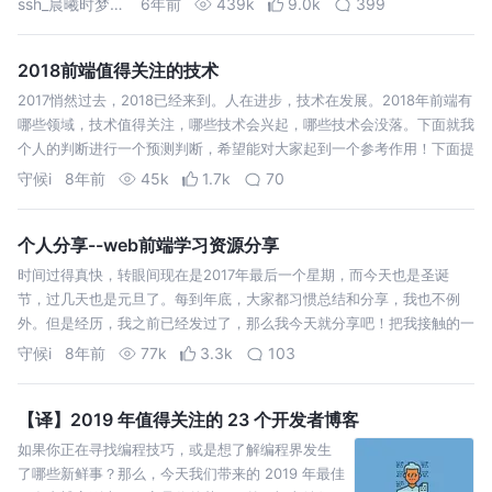
ssh_晨曦时梦见兮
6年前
439k
9.0k
399
2018前端值得关注的技术
2017悄然过去，2018已经来到。人在进步，技术在发展。2018年前端有
哪些领域，技术值得关注，哪些技术会兴起，哪些技术会没落。下面就我
个人的判断进行一个预测判断，希望能对大家起到一个参考作用！下面提
及的技术，只是建议大家关注，也不是建议大家全部的都要学，而是建议
守候i
8年前
45k
1.7k
70
大家按需学，…
个人分享--web前端学习资源分享
时间过得真快，转眼间现在是2017年最后一个星期，而今天也是圣诞
节，过几天也是元旦了。每到年底，大家都习惯总结和分享，我也不例
外。但是经历，我之前已经发过了，那么我今天就分享吧！把我接触的一
些资源分享给大家，算是送给大家的双旦礼物吧！希望大家能够从中获取
守候i
8年前
77k
3.3k
103
自己所需的资源。从我接触…
【译】2019 年值得关注的 23 个开发者博客
如果你正在寻找编程技巧，或是想了解编程界发生
了哪些新鲜事？那么，今天我们带来的 2019 年最佳