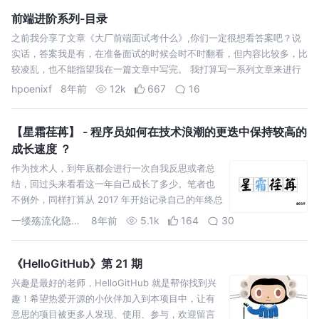
前端进阶系列-目录
之前我分享了文章《大厂前端面试考什么》,你们一定很想看答案吧？说
实话，答案我是有，在准备面试的时候会时不时翻看，但内容比较多，比
较凌乱，也不能指望我在一篇文章中写完。 我打算写一系列文章来进行
解答面试中碰到的问题。目前只有目录，赶时间的同学可以根据关键词自
hpoenixf
8年前
12k
667
16
行搜索资料
【星霜荏苒】 - 程序员如何在技术浪潮的更迭中保持较高的
成长速度 ？
作为技术人，到年底都会进行一次自我反思或者总
结，回过头来看看这一年自己成长了多少。笔者也
不例外，同样打算从 2017 年开始记录自己的年终总
结。虽然这种总结的文章不算纯技术文章，但是为
一缕殇流化隐半边冰霜
8年前
5.1k
164
30
了避免记流水账，所以想尽脑汁想以一种新颖的方
式展现在读者面前。于是打算用一个大家比较关心
的问题…
《HelloGitHub》第 21 期
兴趣是最好的老师，HelloGitHub 就是帮你找到兴
趣！希望热爱开源的小伙伴加入到本项目中，让有
意思的项目被更多人发现、使用、参与，欢迎留言