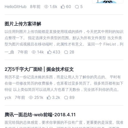
讨论。
HelloGitHub
8年前
1.6k
60
5
图片上传方案详解
以往用到图片上传功能都是直接使用现成的插件，今天把其中用到的知识
点整理一下。 指定选择文件类型的范围。默认为所有文件类型 当文件类
型为图片或视频且在移动端时，此属性才有意义。 返回一个 FileList，列
出每个所选文件对象。除非 multiple 指定了属性，否则此列表只有一…
一_曲
7年前
14k
433
28
2万5千字大厂面经 | 掘金技术征文
简历不是一份记流水账的东西，而是让用人方了解你的亮点的。 平时有
在做一些修改简历的收费服务，也算看过蛮多简历了。很多简历都有如下
特征 以上类似简历可以说用人方也看了无数份，完全抓不到你的亮点。
除非你呆过大厂或者教育背景不错或者技术栈符合人家要求了，否则基本
yck
7年前
251k
3.2k
89
就是看运气约面试了。 …
腾讯一面总结-web前端-2018.4.11
面完给我的总体感觉，要求你掌握的不仅有广度，更重要的是深度。我准