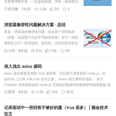
开发者博客列表，一定是你的菜。另外，祝老铁们
新年快乐！（译者：IT程序狮）
IT程序狮
7年前
3.6k
56
3
浏览器兼容性问题解决方案 · 总结
普及：浏览器的兼容性问题，往往是个别浏览器
（没错，就是那个与众不同的浏览器）对于一些标
准的定义不一致导致的。俗话说：没有IE就没有伤
害。 贴士：内容都是自己总结的，不免会出现错误
白小明
8年前
61k
1.9k
65
或者bug，欢迎更正和补充，本帖也会不断更新。
Normalize.css 不同浏览器的默认样式存在差…
深入浅出 axios 源码
axios 是目前最常用的 http 请求库，可以用于浏览器和 node.js , 在
github 上已有 43k star 左右之多。 Axios 的主要特性包括： 基于
Promise 支持浏览器和 node.js 可添加拦截器和转换请求和响应数据 请
求可以取消 自动转换…
已禁用
8年前
3.3k
163
评论
记录面试中一些回答不够好的题（Vue 居多） | 掘金技术
征文