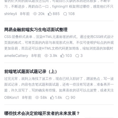
备的烂大街的面试题没怎么问，可能自己欠缺的东西还比较多，不断学
习，不断进步，再奶自己一口，fighting!!! 框架用过哪些，感觉他们不只
需要熟练运用，更看重理解的深度，比如要懂源码，react中diff算法的
shirleyli
8年前
20k
885
108
思…
网易金融前端实习生电话面试整理
CSS:层叠样式表单，渲染HTML元素标签的样式。通过使用CSS样式设计
页面的格式，可将页面的内容与表现形式分离。不仅可使维护站点的外观
更加容易，而且还可以使HTML文档代码更加简练，缩短浏览器的加载时
间。 @keyframes规则用于创建动画，在 @keyframes 中规定…
amelieCattery
8年前
3.9k
103
3
前端笔试题面试题记录（上）
过完元宵，就到上海找了波工作，现在已经入职好了，蹭波热点，写一波
面试记录，内容包含笔试题和面试题，还有一些没有写进来，准备再开一
篇，许久没写了，写的确实有些慢。如果喜欢的话可以点波赞，或者关注
一下，希望大家看完本文可以有所收获。 跨域问题是这是浏览器为了安
OBKoro1
8年前
58k
1.6k
90
全实施的同源策略导致的…
哪些技术会决定前端开发者的未来发展？