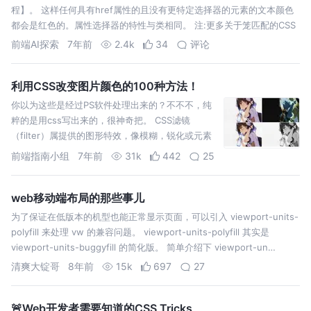
程】。 这样任何具有href属性的且没有更特定选择器的元素的文本颜色
都会是红色的。属性选择器的特性与类相同。 注:更多关于笼匹配的CSS
特异性，你可以阅读CSS特性:你应该知道的事情，或者如果你喜欢星球
前端AI探索
7年前
2.4k
34
评论
大战:CSS特性…
利用CSS改变图片颜色的100种方法！
你以为这些是经过PS软件处理出来的？不不不，纯
粹的是用css写出来的，很神奇把。 CSS滤镜
（filter）属提供的图形特效，像模糊，锐化或元素
变色。过滤器通常被用于调整图片，背景和边界的
前端指南小组
7年前
31k
442
25
渲染。 MDN CSS标准里包含了一些已实现预定义效
果的函数。 调整图像的对比度。 给图像…
web移动端布局的那些事儿
为了保证在低版本的机型也能正常显示页面，可以引入 viewport-units-
polyfill 来处理 vw 的兼容问题。 viewport-units-polyfill 其实是
viewport-units-buggyfill 的简化版。 简单介绍下 viewport-un…
清爽大锭哥
8年前
15k
697
27
🚨Web开发者需要知道的CSS Tricks