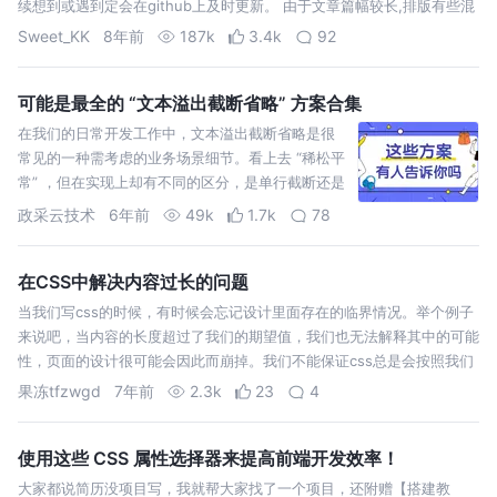
续想到或遇到定会在github上及时更新。 由于文章篇幅较长,排版有些混
乱,希望别介意哈。掘金PC端是会自动生成目录的,为了方便移动端阅读，
Sweet_KK
8年前
187k
3.4k
92
还特意…
可能是最全的 “文本溢出截断省略” 方案合集
在我们的日常开发工作中，文本溢出截断省略是很
常见的一种需考虑的业务场景细节。看上去 “稀松平
常” ，但在实现上却有不同的区分，是单行截断还是
多行截断？多行的截断判断是基于行数还是基于高
政采云技术
6年前
49k
1.7k
78
度？这些问题之下，都有哪些实现方案？他们之间
的差异性和场景适应性又是如何？凡事就怕较真，
较真必…
在CSS中解决内容过长的问题
当我们写css的时候，有时候会忘记设计里面存在的临界情况。举个例子
来说吧，当内容的长度超过了我们的期望值，我们也无法解释其中的可能
性，页面的设计很可能会因此而崩掉。我们不能保证css总是会按照我们
期望的那样工作，但至少我们可以用不同类型的内容来测试，以减少这种
果冻tfzwgd
7年前
2.3k
23
4
情况的发生。 在这…
使用这些 CSS 属性选择器来提高前端开发效率！
大家都说简历没项目写，我就帮大家找了一个项目，还附赠【搭建教