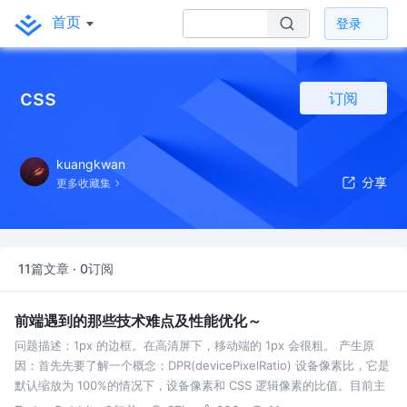
首页
登录
css
订阅
kuangkwan
更多收藏集
11篇文章 · 0订阅
前端遇到的那些技术难点及性能优化～
问题描述：1px 的边框。在高清屏下，移动端的 1px 会很粗。 产生原
因：首先先要了解一个概念：DPR(devicePixelRatio) 设备像素比，它是
默认缩放为 100%的情况下，设备像素和 CSS 逻辑像素的比值。目前主
流的屏幕 DPR=2 或者 3。CSS中设置的p…