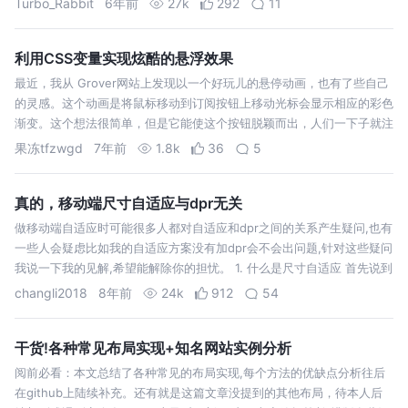
Turbo_Rabbit
6年前
27k
292
11
利用CSS变量实现炫酷的悬浮效果
最近，我从 Grover网站上发现以一个好玩儿的悬停动画，也有了些自己
的灵感。这个动画是将鼠标移动到订阅按钮上移动光标会显示相应的彩色
渐变。这个想法很简单，但是它能使这个按钮脱颖而出，人们一下子就注
意到它了，增加了点击的概率。 我们要做的第一件事就是获取到鼠标的
果冻tfzwgd
7年前
1.8k
36
5
位置。 将坐标存…
真的，移动端尺寸自适应与dpr无关
做移动端自适应时可能很多人都对自适应和dpr之间的关系产生疑问,也有
一些人会疑虑比如我的自适应方案没有加dpr会不会出问题,针对这些疑问
我说一下我的见解,希望能解除你的担忧。 1. 什么是尺寸自适应 首先说到
自适应,可能在不同人眼里理解不同，特别与响应式的关系,在这里说一下
changli2018
8年前
24k
912
54
我所…
干货!各种常见布局实现+知名网站实例分析
阅前必看：本文总结了各种常见的布局实现,每个方法的优缺点分析往后
在github上陆续补充。还有就是这篇文章没提到的其他布局，待本人后