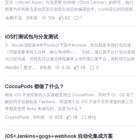
艾夫（Vikram Adve）与克里斯·拉特纳（Chris Lattner）的研究，他们
想要为所有静态及动态语言创造出动态的编译技术。LLVM是以BSD授权
来发展的开源软件。2005年，苹果电脑雇用了克里斯…
余额不足
8年前
10k
82
1
iOS打测试包与分发测试
3、Xocde顶部菜单栏Product下选中Archive，然后就是等待打包完成
（可能需要等待几分钟，耐心等待吧~）。 到此，蒲公英平台打包分发测
试已经完成，当然也可以通过终端脚本上传到蒲公英平台，有时间可以研
究研究。 好了，到这里，fir.im平台上也可以进行分发测试了。同理…
WenBo丨星空灬
8年前
6.2k
38
3
CocoaPods 都做了什么？
稍有 iOS 开发经验的人应该都是用过 CocoaPods，而对于 CI、CD 有了
解的同学也都知道 Fastlane。而这两个在 iOS 开发中非常便捷的第三方
库都是使用 Ruby 来编写的，这是为什么？
CryptoPunk
8年前
855
18
评论
iOS+Jenkins+gogs+webhook 自动化集成方案