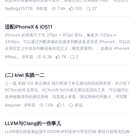
入ReactNative，但是这个东西，我自己觉得太过笨重了吧。 用现…
feelings15776
8年前
7.4k
105
27
适配iPhoneX & iOS11
iPhoneX 的屏幕尺寸为 375pt × 812pt @3x，像素为 1125px ×
2436px。可以通过判断屏幕的高度来判断设备是否是 iPhoneX，可以在
全局宏定义中添加判断设备的宏定义（横竖屏通用）： 如果在 iPhoneX
模拟器运行现有 app，出现上下屏幕没…
Mitsui_
8年前
6.3k
74
2
(二) kiwi 实践一二
上一篇 初探 iOS 单元测试 我们简述了单元测试的目的和本质，并介绍了
XCTest的常见用法。XCTest作为iOS单元测试底层的工具，可以编写出
各种细微漂亮的测试用例，但直观上来看，测试用例代码量大，书写繁
琐，方法及断言可读性较差，缺乏Mock工具，各个测试方法是独立的，
Assuner
8年前
1.6k
1
评论
不…
LLVM与Clang的一些事儿
LLVM项目的发展起源于2000年伊利诺伊大学厄巴纳-香槟分校维克拉姆·