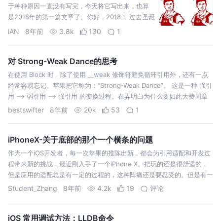
于种种原因一直没有写完，今天将它写出来，也算
是2018年的第一篇文章了。你好，2018！ 过去圣诞
节是各大APP浓妆艳抹展现自己衣服的节日，今年的
iAN
8年前
3.8k
130
1
圣诞节似乎冷清了许多，只看到了几个APP换肤，那
我就从中分析一下吧。 我认为目前…
对 Strong-Weak Dance的思考
在使用 Block 时，除了使用 __weak 修饰符避免循环引用外，还有一点
经常容易忘记。苹果把它称为：“Strong-Weak Dance”。 这是一种 强引
用 --> 弱引用 --> 强引用 的变换过程。在弄明白为什么要如此大费周章
之前，我们首先来看看一般的写法会有什么问…
bestswifter
8年前
20k
53
1
iPhoneX-关于底部的那个一个横条的问题
作为一个iOS开发者，每一次苹果的推陈出新，都会为引用适配和开发过
程带来新的挑战，最近刚入手了一个iPhone X。把玩的还是很舒适的，
但是应用的适配总是有一定的过程的，这种阵痛还是要忍受的。但是有一
个体验就不是很好了，在看视频的时候视频底部永远会有那么一个被苹果
Student_Zhang
8年前
4.2k
19
评论
称之为“Hom…
iOS 常用调试方法：LLDB命令