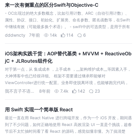
来一次有侧重点的区分Swift与Objective-C
- OC出现过的绝大多数概念，比如引用计数、ARC（自动引用计数）、
属性、协议、接口、初始化、扩展类、命名参数、匿名函数等，在Swift
中继续有效（可能最多换个术语）。 - swift中的可选类型，是用于所有
数据类型，而不仅仅局限于类。相比于OC中的nil更加安全和简明 - s…
dddwncty
7年前
14k
114
6
iOS架构实践干货：AOP替代基类 + MVVM + ReactiveOb
jC + JLRoutes组件化
对于第一点，从 集成成本 ，上手成本 ，__架构维护成本__等因素入手，
大神博客中也已经很详细。 框架不需要通过继承即能够对
ViewController进行统一配置。业务即使脱离环境，也能够跑完代码，
ViewController一旦放入框架环境，不需要添加额外的或者只需添加少
我不言子不语两相知
8年前
7.4k
142
23
量…
用 Swift 实现一个简单版 React
最近一直在用 React Native 进行跨端开发，作为一个 iOS 开发，期间遇
到了不少问题，如何正确地使用 React 高效渲染 UI 一直是个挑战，趁春
节后不太忙抽时间看了看 React 的源码，感觉似懂非懂。为了搞清楚