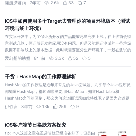
React 内部工作原理，参考了一些资料，尝试写…
潇潇潇暮雨
7年前
2.6k
33
7
iOS中如何使用多个Target去管理你的项目环境版本（测试
环境与线上环境）
在实际开发中，为了保证所开发的产品能够尽量完美上线，在上线前会特
意测试几轮，保证所开发的应用没有问题。但是又能保证测试的一些垃圾
数据不影响线上的版本数据，此时就需要区分生产环境了，一般在测试的
时候会专门为测试而准备一个测试环境，而上线的时候将测试环境改成对
爱幻想的螃蟹
8年前
3.3k
52
5
应的线上环境以达到上线…
干货：HashMap的工作原理解析
HashMap的工作原理是近年来常见的Java面试题。几乎每个Java程序员
都知道HashMap，都知道哪里要用HashMap，知道Hashtable和
HashMap之间的区别，那么为何这道面试题如此特殊呢？是因为这道题
考察的深度很深。这题经常出现在高级或中高级面试中。投资银行…
伊竹凌
8年前
13k
259
9
iOS客户端节日换肤方案探究
tip: 本来这篇文章在圣诞节就已经准备好了，但是由