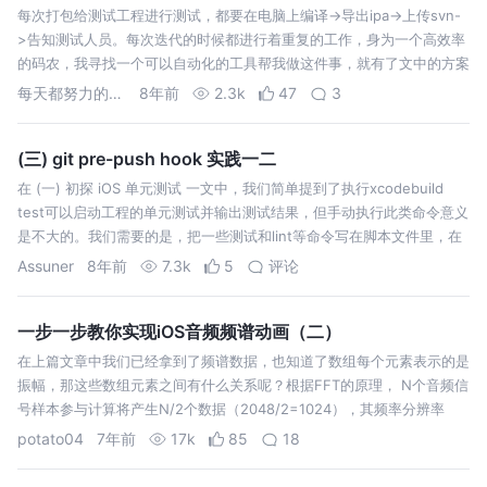
每次打包给测试工程进行测试，都要在电脑上编译->导出ipa->上传svn-
>告知测试人员。每次迭代的时候都进行着重复的工作，身为一个高效率
的码农，我寻找一个可以自动化的工具帮我做这件事，就有了文中的方案
了。 Jenkins需要依赖java，需要需要下载JDK，安装完JDK就可以…
每天都努力的cjy
8年前
2.3k
47
3
(三) git pre-push hook 实践一二
在 (一) 初探 iOS 单元测试 一文中，我们简单提到了执行xcodebuild
test可以启动工程的单元测试并输出测试结果，但手动执行此类命令意义
是不大的。我们需要的是，把一些测试和lint等命令写在脚本文件里，在
代码提交、合并及打包等行为实际发生前，自动执行脚本，以执行…
Assuner
8年前
7.3k
5
评论
一步一步教你实现iOS音频频谱动画（二）
在上篇文章中我们已经拿到了频谱数据，也知道了数组每个元素表示的是
振幅，那这些数组元素之间有什么关系呢？根据FFT的原理， N个音频信
号样本参与计算将产生N/2个数据（2048/2=1024），其频率分辨率
△f=Fs/N = 44100/2048≈21.5hz，而相邻数据的频率间…
potato04
7年前
17k
85
18