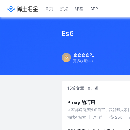
首页
沸点
课程
APP
Es6
企企企企2_
更多收藏集
15篇文章 · 0订阅
Proxy 的巧用
大家都说简历没项目写，我就帮大家找
们能让你相信，Proxy 提供了强大的 
前端AI探索
7年前
25k