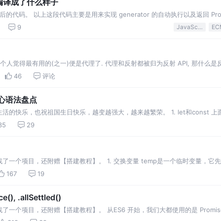
nc 编译成了什么样子
的代码。 以上这段代码主要是用来实现 generator 的自动执行以及返回 Promi
 就相当于 var hw = helloWorldGenerator(…
9
JavaScript
其中个人觉得最有用的(之一)便是代理了. 代理和反射都被归为反射 API, 那什么是反射
ect 相关的 API 才叫反射, 而是只要在运行时访问, 检测…
46
评论
核心语法盘点
快乐，也祝祖国生日快乐，越变越强大，越来越繁荣。 1. let和const 上面使
一次循环的i其实都是一个新的变量，JavaScript 引擎内部会记住上一轮循环
35
29
一个项目，还附赠【搭建教程】。 1. 交换变量 temp是一个临时变量，它
的方式会更简单，不需要什么鬼的 temp 变量。 [a，b] = [b，a]是解构赋值
167
19
(), .allSettled()
目，还附赠【搭建教程】。 从ES6 开始，我们大都使用的是 Promise.all()和
经到第4阶段，因此将会成为ECMAScript 2020的一部分。 P…