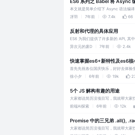
ES6 系列之 Babel 将 Asy
本文就是简单介绍下 Async 语法编译后
gen = fn.apply(this, arguments)
冴羽
7年前
7.4k
66
反射和代理的具体应用
ES6 为我们提供了许多新的 API, 
来说, 并非只有使用了 Proxy Refl
异次元的废D
7年前
2.4k
快速掌握es6+新特性及es6
首先先祝各位国庆快乐，好好去体验生活的
的，当前的i只在本轮循环有效，所以每
徐小夕
6年前
19k
2
5个 JS 解构有趣的用途
大家都说简历没项目写，我就帮大家找了
接着将temp值赋给 b。 如果使用解构
前端AI探索
6年前
12k
Promise 中的三兄弟 .all(), .race
大家都说简历没项目写，我就帮大家找了一个项
Promise.allSettled() 提案已