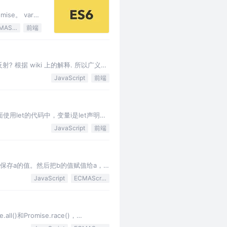
se。 var
ECMAScript 6
前端
? 根据 wiki 上的解释. 所以广义上
JavaScript
前端
用let的代码中，变量i是let声明
的值，…
JavaScript
前端
先保存a的值。然后把b的值赋值给a，
，右边…
JavaScript
ECMAScript 6
Promise.race()，