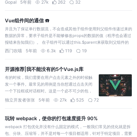
Gopal
5年前
27k
262
32
component。他的想法是通过 JSON Schema 的
方…
Vue组件间的通信 ☎️
并且为了保证单行数据流，不会造成其他子组件使用到父组件传递过来的
数据的异常，要求子组件是不能够修改props的数据的值（程序也会通过
报错来告知我们）。 在子组件可以通过this.$parent来获取到父组件的
实例，从而从实例上面调用子组件的属性或者方法！用法同上。 当我们
西门吹喵
5年前
6.3k
119
19
的组件…
开源推荐|我不能没有的5个Vue.js库
有的时候，我们需要在用户点击元素之外的时候触
发一个事件。最常见的用例是当你想通过点击关闭
一个下拉框或对话框时。这是一个必不可少的包，
几乎在我构建的每个应用中都会用到。 我通常会将
独立开发者张张
5年前
27k
525
72
它安装在 main.js 中，以便在我的应用程序中使用。
如果你只在一个或两个页面上使用它，你可能会想…
玩转 webpack，使你的打包速度提升 90%
webpack 打包优化并没有什么固定的模式，一般我们常见的优化就是拆
包、分块、压缩等，并不是对每一个项目都适用，针对于特定项目，需要