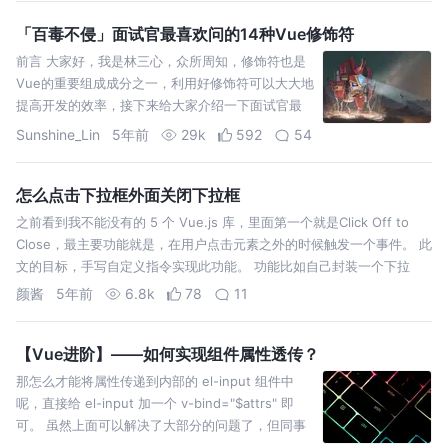
地提示。 基本路由定义好后，下面开始写数…
「百毒不侵」面试官最喜欢问的14种Vue修饰符
前言 大家好，我是林三心，众所周知，修饰符也是
Vue的重要组成成分之一，利用好修饰符可以大大地
提高开发的效率，接下来给大家介绍一下面试官最
喜欢问的13种Vue修饰符 1.lazy lazy修饰符作用是
Sunshine_Lin
5年前
29k
592
54
怎么点击下拉框外面关闭下拉框
之前看到我不能没有的 5 个 Vue.js 库，里面第一个就是Click Off to
Close，最主要功能就是，在用户点击元素之外的时候触发一个事件。 此
文的目标，手写自定义指令实现此功能。 功能比如自己封装一个下拉
框，或者封装一个日历，希望在点击非下拉框部分，能关闭下拉框…
颜酱
5年前
6.8k
78
11
【Vue进阶】——如何实现组件属性透传？
那怎么才能将属性传递到内部的 el-input 组件中
呢，直接给 el-input 加一个 v-bind="$attrs" 即
可。 虽然上面可以解决了大部分的问题了，但同事
发现并不能满足场景，主要是他用了动态组件