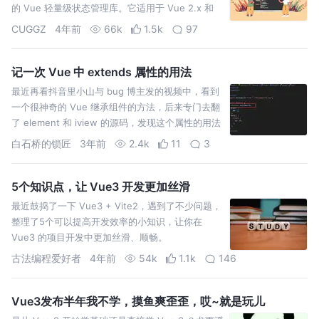
的 Vue 轻量级状态管理库。它适用于 Vue 2.x 和
Vue 3.x。它是
CUGGZ
4年前
66k
1.5k
97
记一次 Vue 中 extends 属性的用法
最近再看抖音里小山与 bug 博主发的视频中，看到
一个很神奇的 Vue 继承组件的方法，后来专门去翻
了 element 和 iview 的源码，发现这个属性的用法
好像在这些比较大的框架里还没用到过，怀
白石桥的锁匠
3年前
2.4k
11
3
5个知识点，让 Vue3 开发更加丝滑
最近鼓捣了一下 Vue3 + Vite2，遇到了不少问题，
整理了5个可以提高开发效率的小知识，让你在
Vue3 的项目开发中更加丝滑、顺畅。
古法编程爱好者
4年前
54k
1.1k
146
Vue3发布半年我不学，摸鱼爽歪歪，哎~就是玩儿