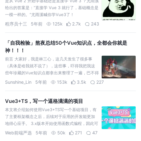
是从 Vue 2 开始学基础还是直接学 Vue 3 ？尤雨溪
给出的答案是：“直接学 Vue 3 就行了，基础概念是
一模一样的。“尤雨溪喊你学Vue3了！
程序员十三
5年前
125k
2.7k
243
「自我检验」熬夜总结50个Vue知识点，全都会你就是
神！！！
前言 大家好，我是林三心，这几天发生了很多事
（具体是啥我就不说了），这些事，吓得我把我这
些年珍藏的Vue知识点都拿出来整理了一遍，巴不得
能多总结出一道是一道，我拿出了我的笔记，并且
Sunshine_Lin
5年前
153k
3.5k
227
使劲回忆，终于悟出了
Vue3+TS，写一个逼格满满的项目
本文将介绍如何使用Vue3+TS写一个基础项目，有
了主要框架概念之后，后续对于应用的开发能更加
地得心应手。 3.x版本开始使用函数式编程，因此可
以使用链式调用。 规定了数组元素类型是
Web前端严选
5年前
50k
271
47
RouteRecordRaw，它可以在定义路由时进行友善