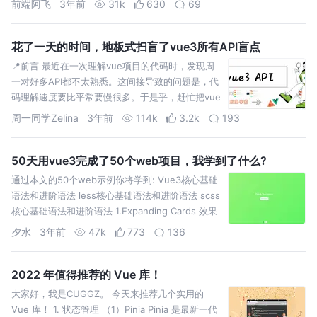
前端阿飞
3年前
31k
630
69
大家！
花了一天的时间，地板式扫盲了vue3所有API盲点
📍前言 最近在一次理解vue项目的代码时，发现周
一对好多API都不太熟悉。这间接导致的问题是，代
码理解速度要比平常要慢很多。于是乎，赶忙把vue
API的学习提上了日程。 在下面的文章中，将地板式
周一同学Zelina
3年前
114k
3.2k
193
地扫
50天用vue3完成了50个web项目，我学到了什么?
通过本文的50个web示例你将学到: Vue3核心基础
语法和进阶语法 less核心基础语法和进阶语法 scss
核心基础语法和进阶语法 1.Expanding Cards 效果
如图所示: 源码 在线示例
夕水
3年前
47k
773
136
2022 年值得推荐的 Vue 库！
大家好，我是CUGGZ。 今天来推荐几个实用的
Vue 库！ 1. 状态管理 （1）Pinia Pinia 是最新一代