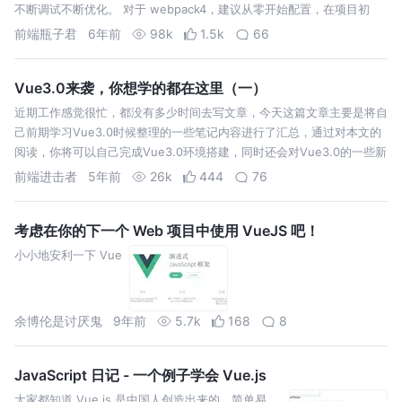
不断调试不断优化。 对于 webpack4，建议从零开始配置，在项目初
期，使用 webpack4 默认的配置。 接下来，本篇文章会列出所有适用
前端瓶子君
6年前
98k
1.5k
66
于…
Vue3.0来袭，你想学的都在这里（一）
近期工作感觉很忙，都没有多少时间去写文章，今天这篇文章主要是将自
己前期学习Vue3.0时候整理的一些笔记内容进行了汇总，通过对本文的
阅读，你将可以自己完成Vue3.0环境搭建，同时还会对Vue3.0的一些新
的特性进行了解，方便自己进行Vue3.0的学习。 在前面的文章中，我们
前端进击者
5年前
26k
444
76
通…
考虑在你的下一个 Web 项目中使用 VueJS 吧！
小小地安利一下 Vue
余博伦是讨厌鬼
9年前
5.7k
168
8
JavaScript 日记 - 一个例子学会 Vue.js
大家都知道 Vue.js 是中国人创造出来的，简单易