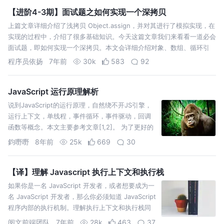
【进阶4-3期】面试题之如何实现一个深拷贝
上篇文章详细介绍了浅拷贝 Object.assign，并对其进行了模拟实现，在
实现的过程中，介绍了很多基础知识。今天这篇文章我们来看看一道必会
面试题，即如何实现一个深拷贝。本文会详细介绍对象、数组、循环引
用、引用丢失、Symbol 和递归爆栈等情况下的深拷贝实践，欢迎阅读。
程序员依扬
7年前
30k
583
92
其…
JavaScript 运行原理解析
说到JavaScript的运行原理，自然绕不开JS引擎，
运行上下文，单线程，事件循环，事件驱动，回调
函数等概念。本文主要参考文章[1,2]。 为了更好的
理解JavaScript如何工作的，首先要理解以下几个概
鈞嘢嘢
8年前
25k
669
30
念。 简单来说，JS引擎主要是对JS代码进行词法、
语法等分析，通过编译…
【译】理解 Javascript 执行上下文和执行栈
如果你是一名 JavaScript 开发者，或者想要成为一
名 JavaScript 开发者，那么你必须知道 JavaScript
程序内部的执行机制。理解执行上下文和执行栈同
样有助于理解其他的 JavaScript 概念如提升机制、
阅文前端团队
7年前
28k
463
37