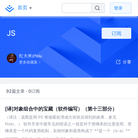
首页
登录
JS
订阅
红大米zhou
更多收藏集
92篇文章 · 0订阅
[译]对象组合中的宝藏（软件编写）（第十三部分）
（译注：该图是用 PS 将烟雾处理成方块状后得到的效果，参见
flickr。） 软件开发中最常见的错误之一就是对于类继承的过度使用。类
继承是一个代码复用机制，实例对象和基类构成了 **是一个（is-a）**
关系。如果你想要使用 is-a 关系来构建应用程序，你将陷入麻烦，因为