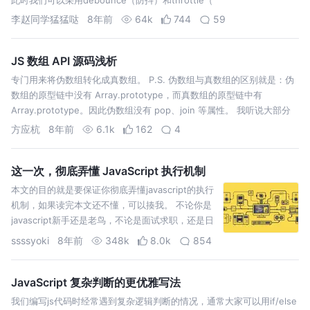
李赵同学猛猛哒
8年前
64k
744
59
JS 数组 API 源码浅析
专门用来将伪数组转化成真数组。 P.S. 伪数组与真数组的区别就是：伪
数组的原型链中没有 Array.prototype，而真数组的原型链中有
Array.prototype。因此伪数组没有 pop、join 等属性。 我听说大部分
的语言内置的 sort 方法都是快速排序算法。…
方应杭
8年前
6.1k
162
4
这一次，彻底弄懂 JavaScript 执行机制
本文的目的就是要保证你彻底弄懂javascript的执行
机制，如果读完本文还不懂，可以揍我。 不论你是
javascript新手还是老鸟，不论是面试求职，还是日
常开发工作，我们经常会遇到这样的情况：给定的
ssssyoki
8年前
348k
8.0k
854
几行代码，我们需要知道其输出内容和顺序。因为
javascript是一门单线程…
JavaScript 复杂判断的更优雅写法
我们编写js代码时经常遇到复杂逻辑判断的情况，通常大家可以用if/else