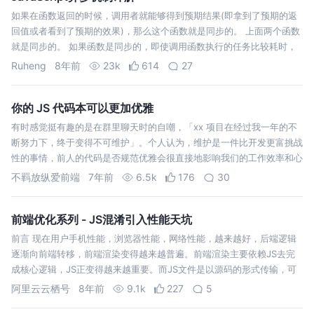
如果在函数返回的时候，调用者就能够得到预期结果(即拿到了预期的返
回值或者看到了预期的效果)，那么这个函数就是同步的。 上面两个函数
就是同步的。 如果函数是同步的，即使调用函数执行的任务比较耗时，
也会一直等待直到得到预期结果。 如果在函数返回的时候，调用者还不
Ruheng
8年前
23k
614
27
能够得到预期结果，而…
你的 JS 代码本可以更加优雅
有时感觉挺有趣的是在群里聊天时的自嘲，「xx 项目在经过我一年的不
断努力下，终于变得不可维护」。个人认为，维护是一件比开发更富挑战
性的事情，前人的代码是否规范优雅会很直接地影响我们的工作效率和心
情。 所以，我们更要时刻地去注意我们代码的质量，也许你的代码已经
不羁放纵爱前端
7年前
6.5k
176
30
足够规范，但在某种程…
前端优化系列 - JS混淆引入性能天坑
前言 现在用户手机性能，浏览器性能，网络性能，越来越好，后端逻辑
逐渐向前端转移，前端渲染变得越来越普遍。前端渲染主要依赖JS去完
成核心逻辑，JS正变得越来越重要。而JS文件是以源码的形式传输，可
以在Chrome Devtools上轻易地被修改和调试。 现在用户手机性能，浏
阿里云云栖号
8年前
9.1k
227
5
览器性…