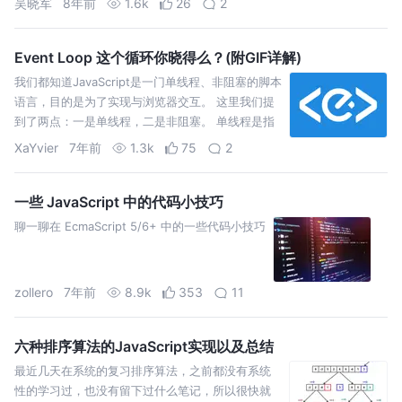
吴晓军
8年前
1.6k
26
2
在…
Event Loop 这个循环你晓得么？(附GIF详解)
我们都知道JavaScript是一门单线程、非阻塞的脚本
语言，目的是为了实现与浏览器交互。 这里我们提
到了两点：一是单线程，二是非阻塞。 单线程是指
JavaScript在执行的时候，有且只有一个主线程来处
XaYvier
7年前
1.3k
75
2
理所有的任务。 但是他为什么一定是单线程，而不
是多线程的呢？ 我们设想一下…
一些 JavaScript 中的代码小技巧
聊一聊在 EcmaScript 5/6+ 中的一些代码小技巧
zollero
7年前
8.9k
353
11
六种排序算法的JavaScript实现以及总结
最近几天在系统的复习排序算法，之前都没有系统
性的学习过，也没有留下过什么笔记，所以很快就