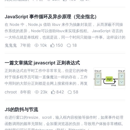
作用域和闭包等。 正确理解执行上下文和执行栈
的…
JavaScript 事件循环及异步原理（完全指北）
在 Node 中，Node.js 借助 libuv 来作为抽象封装层， 从而屏蔽不同操
作系统的差异，Node可以借助libuv来实现多线程。 JavaScript 语言的
一大特点就是单线程，也就是说，同一个时间只能做一件事。这样设计的
方案主要源于其语言特性，因为 JavaScr…
鬼鬼鬼
7年前
10k
150
18
一篇文章搞定 javascript 正则表达式
正则表达式在平时工作中非常常见，但是它的神奇
对于很多程序员可能一直像魔法一样的存在，工作
中用到的大部分正则都是去网上搜索得来的，再复
杂一点看着文档费时费力的拼凑一下。是不是深有
chroot
8年前
23k
842
58
感触了？一次在网上看到有关正则的视频，让我收
货颇多，当时认真记录了笔记和自己的感悟，也希
望给更多需要的…
JS的防抖与节流
在进行窗口的resize、scroll，输入框内容校验等操作时，如果事件处理
函数调用的频率无限制，会加重浏览器的负担，导致用户体验非常糟糕。
此时我们可以采用debounce（防抖）和throttle（