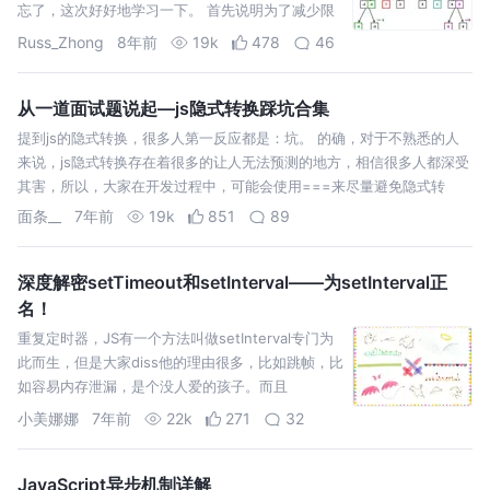
忘了，这次好好地学习一下。 首先说明为了减少限
制，以下代码通通运行于Node V8引擎而非浏览
Russ_Zhong
8年前
19k
478
46
器，源码在我的GitHub，感兴趣的话可以下载来然
后运行试试。 只需要输入数组长度，即可生成一
个…
从一道面试题说起—js隐式转换踩坑合集
提到js的隐式转换，很多人第一反应都是：坑。 的确，对于不熟悉的人
来说，js隐式转换存在着很多的让人无法预测的地方，相信很多人都深受
其害，所以，大家在开发过程中，可能会使用===来尽量避免隐式转
换。但是，为了更加深入的理解javascript，本着对知识渴望的精神，我
面条__
7年前
19k
851
89
们来通过大…
深度解密setTimeout和setInterval——为setInterval正
名！
重复定时器，JS有一个方法叫做setInterval专门为
此而生，但是大家diss他的理由很多，比如跳帧，比
如容易内存泄漏，是个没人爱的孩子。而且
setTimeout完全可以通过自身迭代实现重复定时的
小美娜娜
7年前
22k
271
32
效果，因此setIntervval更加无人问津，而且对他退
避三舍，感觉用set…
JavaScript异步机制详解