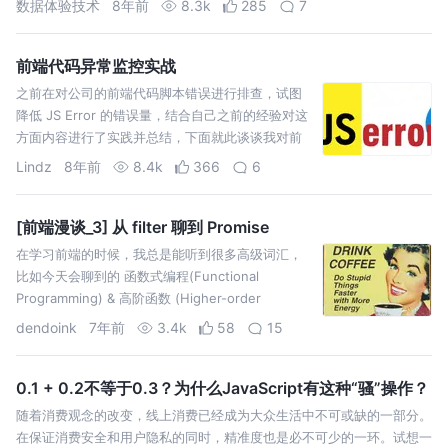
数据体验技术
8年前
8.3k
285
7
认知也很肤浅，很多时候也会疑惑编码名到底是大
写还是小写，英文和数字之间是不是需要加“…
前端代码异常监控实战
之前在对公司的前端代码脚本错误进行排查，试图
降低 JS Error 的错误量，结合自己之前的经验对这
方面内容进行了实践并总结，下面就此谈谈我对前
端代码异常监控的一些见解。
Lindz
8年前
8.4k
366
6
[前端漫谈_3] 从 filter 聊到 Promise
在学习前端的时候，我总是能听到很多高级词汇，
比如今天会聊到的 函数式编程(Functional
Programming) & 高阶函数 (Higher-order
function) 。 但是当你真正的理解什么是 函数式编
dendoink
7年前
3.4k
58
15
程 & 高阶函数 的时候，也许会发现，你几乎每天都
会用到…
0.1 + 0.2不等于0.3？为什么JavaScript有这种“骚”操作？
随着消费观念的改变，线上消费已经成为大众生活中不可或缺的一部分。
在保证消费安全和用户隐私的同时，精准度也是必不可少的一环。试想一