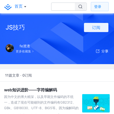
首页
登录
JS技巧
订阅
fe渣渣
更多收藏集
11篇文章 · 0订阅
web知识进阶——字符编解码
因为中文的博大精深，以及早期文件编码的不统
一，造成了现在可能碰到的文件编码有GB2312、
GBk、GB18030、UTF-8、BIG5等。因为编解码的
知识比较底层和冷门，一直以来我对这几个编码的