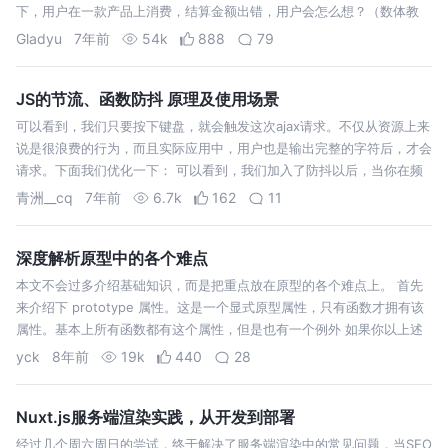
下，用户在一款产品上消费，结算金额出错，用户会怎么想？（数体教
or WTF？)，妥妥的差评了吧。 这样不要说用户粘性了，留存都是问
Gladyu
7年前
54k
888
79
题。当Boss得知…
JS的节流、函数防抖 原理及使用场景
可以看到，我们只要按下键盘，就会触发这次ajax请求。不仅从资源上来
说是很浪费的行为，而且实际应用中，用户也是输出完整的字符后，才会
请求。下面我们优化一下： 可以看到，我们加入了防抖以后，当你在频
繁的输入时，并不会发送请求，只有当你在指定间隔内没有输入时，才会
青洲__cq
7年前
6.7k
162
11
执行函数。如果停止…
深度解析原型中的各个难点
本文不会过多介绍基础知识，而是把重点放在原型的各个难点上。 首先
来介绍下 prototype 属性。这是一个显式原型属性，只有函数才拥有该
属性。基本上所有函数都有这个属性，但是也有一个例外 如果你以上述
方法创建一个函数，那么可以发现这个函数是不具有 prototype 属性
yck
8年前
19k
440
28
的。…
Nuxt.js服务端渲染实践，从开发到部署
经过几个周六周日的尝试，终于解决了服务端渲染中的常见问题，当SEO