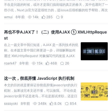
不在是问题的时候，或许才是我们搞前端的真正的春天，其中也遇到了一
些小坑，Nuxt.js官方还是很给力的，提issue后很积极的给予帮助，再次
感谢Nuxt.js的开发团队。 第一个拦路虎就是登陆时候的鉴权问题，如
wmui
8年前
14k
285
9
何…
再也不学AJAX了！（二）使用AJAX ① XMLHttpReque
st
在上一篇文章中我们知道，AJAX 是一系列技术的统
称。在本篇文章中我们将更进一步，详细解释如何
通过 XMLHttpRequest 对象编写代码发送 AJAX
请求以及处理响应。
roark47
8年前
15k
468
26
这一次，彻底弄懂 JavaScript 执行机制
本文的目的就是要保证你彻底弄懂javascript的执行
机制，如果读完本文还不懂，可以揍我。 不论你是
javascript新手还是老鸟，不论是面试求职，还是日
常开发工作，我们经常会遇到这样的情况：给定的
ssssyoki
8年前
348k
8.0k
854
几行代码，我们需要知道其输出内容和顺序。因为