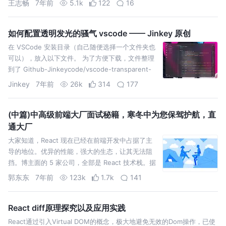
王志畅
7年前
5.1k
122
16
业务需求的时候，相信有不少人会选择copy一份功
能类似的代码然后基于这份代码去…
如何配置透明发光的骚气 vscode —— Jinkey 原创
在 VSCode 安装目录（自己随便选择一个文件夹也
可以），放入以下文件。 为了方便下载，文件整理
到了 Github-Jinkeycode/vscode-transparent-
glow，欢迎 star。 文字发光样式，样式请在
Jinkey
7年前
26k
314
177
Github 获取。如果要不发光的，可以使用 s…
(中篇)中高级前端大厂面试秘籍，寒冬中为您保驾护航，直
通大厂
大家知道，React 现在已经在前端开发中占据了主
导的地位。优异的性能，强大的生态，让其无法阻
挡。博主面的 5 家公司，全部是 React 技术栈。据
我所知，大厂也大部分以 React 作为主技术栈。
郭东东
7年前
123k
1.7k
141
React 也成为了面试中并不可少的一环。 面试上
篇。🤑 React 也是现…
React diff原理探究以及应用实践
React通过引入Virtual DOM的概念，极大地避免无效的Dom操作，已使