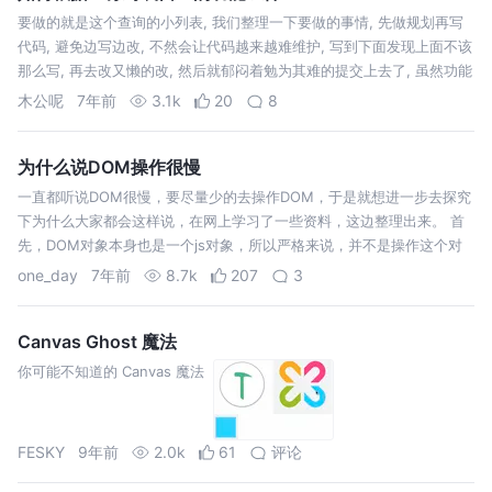
要做的就是这个查询的小列表, 我们整理一下要做的事情, 先做规划再写
代码, 避免边写边改, 不然会让代码越来越难维护, 写到下面发现上面不该
那么写, 再去改又懒的改, 然后就郁闷着勉为其难的提交上去了, 虽然功能
在但自己看着都...... 1. 分析需求: 我们需要什么元素? …
木公呢
7年前
3.1k
20
8
为什么说DOM操作很慢
一直都听说DOM很慢，要尽量少的去操作DOM，于是就想进一步去探究
下为什么大家都会这样说，在网上学习了一些资料，这边整理出来。 首
先，DOM对象本身也是一个js对象，所以严格来说，并不是操作这个对
象慢，而是说操作了这个对象后，会触发一些浏览器行为，比如布局
one_day
7年前
8.7k
207
3
（layout）和绘制…
Canvas Ghost 魔法
你可能不知道的 Canvas 魔法
FESKY
9年前
2.0k
61
评论