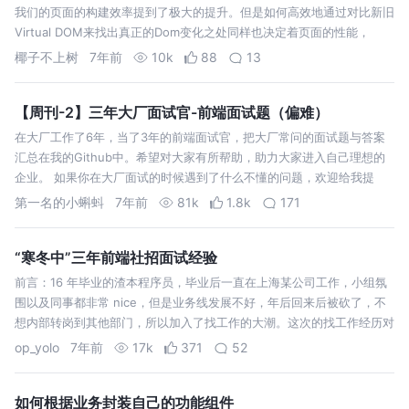
我们的页面的构建效率提到了极大的提升。但是如何高效地通过对比新旧
Virtual DOM来找出真正的Dom变化之处同样也决定着页面的性能，
React用其特殊的diff算法解决这个问题。Virtual …
椰子不上树
7年前
10k
88
13
【周刊-2】三年大厂面试官-前端面试题（偏难）
在大厂工作了6年，当了3年的前端面试官，把大厂常问的面试题与答案
汇总在我的Github中。希望对大家有所帮助，助力大家进入自己理想的
企业。 如果你在大厂面试的时候遇到了什么不懂的问题，欢迎给我提
issue，我会把答案和考点都列出来，公布在下一期的面试周刊里。 大家
第一名的小蝌蚪
7年前
81k
1.8k
171
如果去大厂面试…
“寒冬中”三年前端社招面试经验
前言：16 年毕业的渣本程序员，毕业后一直在上海某公司工作，小组氛
围以及同事都非常 nice，但是业务线发展不好，年后回来后被砍了，不
想内部转岗到其他部门，所以加入了找工作的大潮。这次的找工作经历对
我来说很重要，它让我在准备的过程中突然对很多技术问题有所觉悟，想
op_yolo
7年前
17k
371
52
记录一下这次的经…
如何根据业务封装自己的功能组件