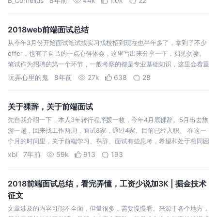
B_Cornelius
8年前
44k
1.0k
22
块化…
2018web前端面试总结
从今年3月份开始面试笔试找实习找校招到现在也半年多了，拿到了不少
offer，也有了自己的一点心得体会，这里写出来分享一下，拙见勿喷。
笔试作为招聘的第一个环节，一般考察的都是专业基础知识，这里会着重
考察你在学校的计算机相关基础，也就是很多人会发现，我明明考的是前
玩弄心里的鬼
8年前
27k
638
28
端的卷子为啥前端…
关于裸辞，关于前端面试
先自我介绍一下，本人3年转行程序媛一枚，今年4月底裸辞。5月出去旅
游一趟，回来找工作两周，面试8家，通过4家。目前已经入职。 在这一
个月的时间里，关于前端学习、裸辞、面试有些思考，希望和处于相同困
境和疑惑的小伙伴们一起分享。 先说说面试吧。 面试题就不分享了，掘
xbl
7年前
59k
913
193
金上有非常多优秀…
2018前端面试总结，看完弄懂，工资少说加3K | 掘金技术
征文
文章涉及的内容可能不全面，但量很多，需要慢慢看。来源于各个地方，