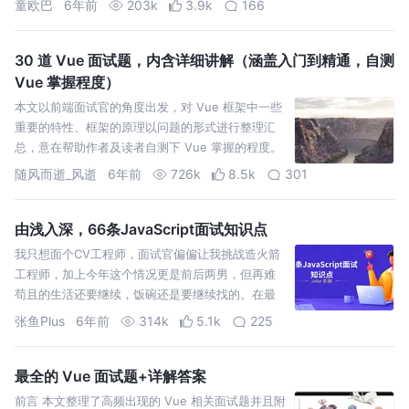
童欧巴
6年前
203k
3.9k
166
间，我的目光被16寸的MacBook Pro所吸引，这次
的自我介绍我做…
30 道 Vue 面试题，内含详细讲解（涵盖入门到精通，自测
Vue 掌握程度）
本文以前端面试官的角度出发，对 Vue 框架中一些
重要的特性、框架的原理以问题的形式进行整理汇
总，意在帮助作者及读者自测下 Vue 掌握的程度。
本文章节结构以从易到难进行组织，建议读者按章
随风而逝_风逝
6年前
726k
8.5k
301
节顺序进行阅读，当然大佬级别的请随意。希望读
者读完本文，有一定的启发思考，也能对自己的 V…
由浅入深，66条JavaScript面试知识点
我只想面个CV工程师，面试官偏偏让我挑战造火箭
工程师，加上今年这个情况更是前后两男，但再难
苟且的生活还要继续，饭碗还是要继续找的。在最
近的面试中我一直在总结，每次面试回来也都会复
张鱼Plus
6年前
314k
5.1k
225
盘，下面是我这几天遇到的面试知识点。但今天主
题是标题所写的66条JavaScript知识点，由浅入
深…
最全的 Vue 面试题+详解答案
前言 本文整理了高频出现的 Vue 相关面试题并且附