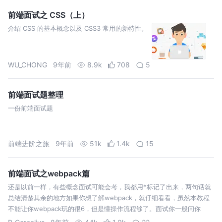
html 跑一下,. ha…
前端面试之 CSS（上）
介绍 CSS 的基本概念以及 CSS3 常用的新特性。
WU_CHONG
9年前
8.9k
708
5
前端面试题整理
一份前端面试题
前端进阶之旅
9年前
51k
1.4k
15
前端面试之webpack篇
还是以前一样，有些概念面试可能会考，我都用*标记了出来，两句话就
总结清楚其余的地方如果你想了解webpack，就仔细看看，虽然本教程
不能让你webpack玩的很6，但是懂操作流程够了。面试你一般问你
webpack的原理，Loader的原理，你有用那些优化措施 前端开发已经模