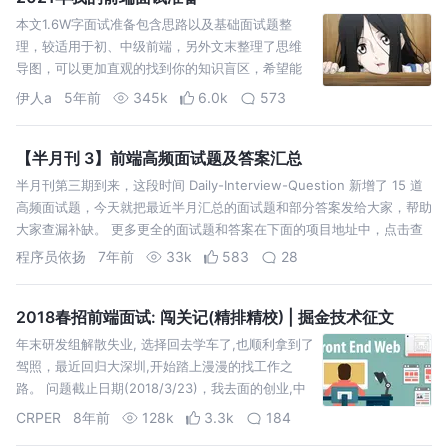
本文1.6W字面试准备包含思路以及基础面试题整
理，较适用于初、中级前端，另外文末整理了思维
导图，可以更加直观的找到你的知识盲区，希望能
给你带去些许帮助，助力你找到心仪的好工作。
伊人a
5年前
345k
6.0k
573
【半月刊 3】前端高频面试题及答案汇总
半月刊第三期到来，这段时间 Daily-Interview-Question 新增了 15 道
高频面试题，今天就把最近半月汇总的面试题和部分答案发给大家，帮助
大家查漏补缺。 更多更全的面试题和答案在下面的项目地址中，点击查
看。 timers定时器：本阶段执行已经安排的 setT…
程序员依扬
7年前
33k
583
28
2018春招前端面试: 闯关记(精排精校) | 掘金技术征文
年末研发组解散失业, 选择回去学车了,也顺利拿到了
驾照，最近回归大深圳,开始踏上漫漫的找工作之
路。 问题截止日期(2018/3/23)，我去面的创业,中
大型皆有。 这种问题见仁见智,我的回答大体是这样
CRPER
8年前
128k
3.3k
184
的..待我捋捋. 让我们来举个栗子,.自己新建一个