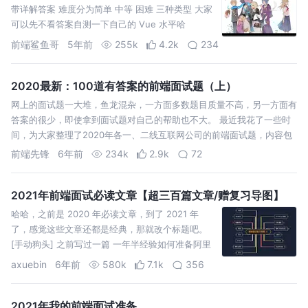
带详解答案 难度分为简单 中等 困难 三种类型 大家
可以先不看答案自测一下自己的 Vue 水平哈
前端鲨鱼哥
5年前
255k
4.2k
234
2020最新：100道有答案的前端面试题（上）
网上的面试题一大堆，鱼龙混杂，一方面多数题目质量不高，另一方面有
答案的很少，即使拿到面试题对自己的帮助也不大。 最近我花了一些时
间，为大家整理了2020年各一、二线互联网公司的前端面试题，内容包
括JavaScript、算法、网络&安全、Vue、React等大量的前端知识点和
前端先锋
6年前
234k
2.9k
72
相关…
2021年前端面试必读文章【超三百篇文章/赠复习导图】
哈哈，之前是 2020 年必读文章，到了 2021 年
了，感觉这些文章还都是经典，那就改个标题吧。
[手动狗头] 之前写过一篇 一年半经验如何准备阿里
巴巴前端面试，给大家分享了一个面试复习导图，
axuebin
6年前
580k
7.1k
356
有很多朋友说希望能够针对每个 case 提供一个参考
答案。 写答案就算了，一是精力有限…
2021年我的前端面试准备