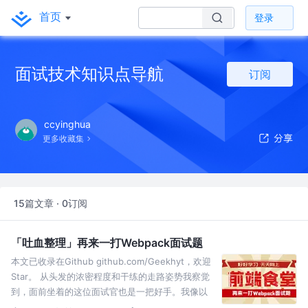
首页
登录
面试技术知识点导航
订阅
ccyinghua
更多收藏集
15篇文章 · 0订阅
「吐血整理」再来一打Webpack面试题
本文已收录在Github github.com/Geekhyt，欢迎
Star。 从头发的浓密程度和干练的走路姿势我察觉
到，面前坐着的这位面试官也是一把好手。我像以
往一样，准备花3分钟的时间进行自我介绍。在此期