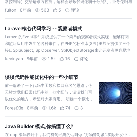
常控制等）交给请求方控制，这样会导致代码逻辑十分混乱，业务逻辑与
接口请求逻辑混杂在一起。 Receiver:这个可有可无，主要做回调。获取
fulton
8年前
563
5
评论
concre…
Laravel核心代码学习 -- 观察者模式
Laravel的Event事件系统提供了一个简单的观察者模式实现，能够订阅
和监听应用中发生的各种事件，在PHP的标准库(SPL)里甚至提供了三个
接口SplSubject, SplObserver, SplObjectStorage来让开发者更容易地
实现观察者模式，不过我还是想脱…
kevinyan
8年前
1.5k
16
评论
谈谈代码性能优化中的一些小细节
前一篇谈了一下代码中函数和接口命名的思路，今
天针对我们日常代码中的一些小细节，谈谈我们可
以优化的地方，希望对大家有用。 明确一个概念，
对方法的调用，即使方法中只有一句语句，也是有
ForestXie
8年前
1.6k
74
3
消耗的，包括创建栈帧、调用方法时保护现场、调
用方法完毕时恢复现场等。所以例如下面的操作：
除此之外，…
Java Builder 模式,你搞懂了么?
在 oop 编码设计中，我们有句经典的话叫做 "万物皆对象".实际开发中，