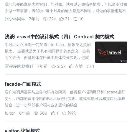
我们只要能拿到类的实例，即对象。就可以开始搞事情啦，可以命令对象
去做一些事情，当然啦~每个对象的能力都是不同的，能做的事情也是不
同。对象中存储着类的成员属性（成员变量和成员方法）。我们命令对象
张少林同学
7年前
22k
31
10
去为我们工作…
浅谈Laravel中的设计模式（四） Contract 契约模式
学过Java的童鞋一定知道interface、抽象类之类的
概念。 主要就是为了具有相同操作的类定义一些共
同的方法，但是具体逻辑就由具体类去实现，也就
是为了降低耦合度。 另外就是为了定下一个相同的
写程序的赵童鞋
7年前
2.5k
点赞
1
规范，因为在实际工作中很有可能相同功能的类是
由不同的人员编写的，及早定下规范更便于使…
facade-门面模式
客户端调用逻辑与业务代码有效隔离，使得客户端调用只和Facade进行
交互，内部的调用逻辑由Facade进行实现。此模式也可以和接口化编程
结合，进一步降低客户端与业务逻辑的耦合
fulton
8年前
569
1
评论
visitor-访问模式