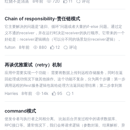
红烧不是清蒸
8年前
720
11
评论
Chain of responsibility-责任链模式
它主要解决的问题是“递归、循环”问题或者大量的if-else 问题。通过定
义不通的receiver，并在运行时决定receiver的执行顺序。它带来的一个
好处是：receiver逻辑耦合（可以分不同的场景划分receiver逻辑），
代码结构清晰。 Sender:生成具有一定处…
fulton
8年前
880
12
评论
再谈优雅重试（retry）机制
应用中需要实现一个功能： 需要将数据上传到远程存储服务，同时在返
回处理成功情况下做其他操作。这个功能不复杂，分为两个步骤：第一步
调用远程的Rest服务逻辑包装给处理方法返回处理结果；第二步拿到第
一步结果或者捕捉异常，如果出现错误或异常实现重试上传逻辑，否则继
Harries
8年前
14k
95
1
续逻辑操作。 这个问…
command模式
使发令者与执行者之间相分离。 比如后台开发过程中的请求数据库、
RPC接口等。通常情况下，我们会将请求逻辑（参数封装、结果解析、异