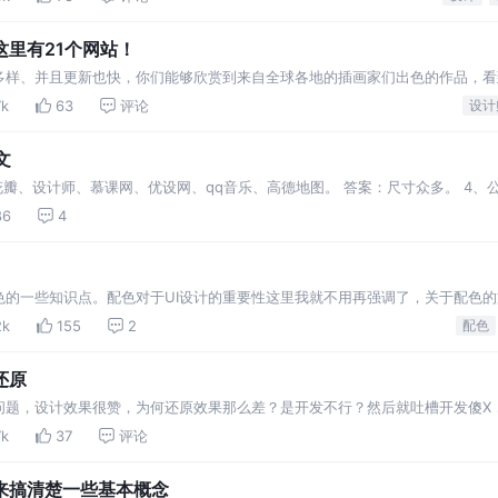
里有21个网站！
多样、并且更新也快，你们能够欣赏到来自全球各地的插画家们出色的作品，看
7k
63
评论
设计
文
花瓣、设计师、慕课网、优设网、qq音乐、高德地图。 答案：尺寸众多。 4、
策划，用户潜在需求，时间和工作人员分工，功能流程框架，网站首页草图和另
86
4
色的一些知识点。配色对于UI设计的重要性这里我就不用再强调了，关于配色
觉总结的过于笼统，所以这次我把格局放小一点，专门来写一篇关于文字配色的
2k
155
2
配色
还原
问题，设计效果很赞，为何还原效果那么差？是开发不行？然后就吐槽开发傻X
。
7k
37
评论
来搞清楚一些基本概念