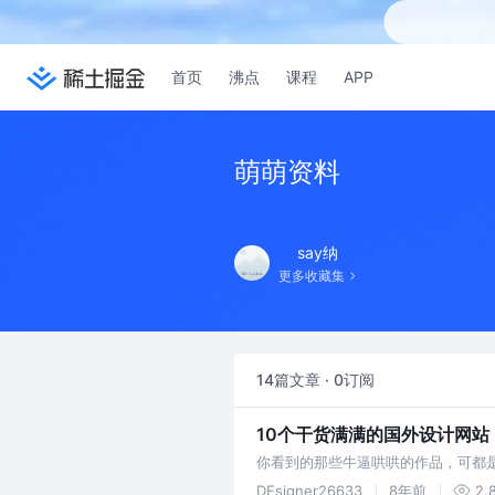
首页
沸点
课程
APP
萌萌资料
say纳
更多收藏集
14篇文章 · 0订阅
10个干货满满的国外设计网
你看到的那些牛逼哄哄的作品，可都
什么学习秘籍吗？ 刚刚踏入设计圈
DEsigner26633
8年前
2.