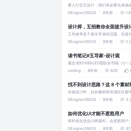
要入行交互设计，我们有必要先来搞搞清
UI。
DEsigner26633
8年前
1.8
设计师，五招教你全面提升设
工作效率是个老生常谈的话题，但是
需要投入很多的思索和研究，非常耗
DEsigner26633
8年前
2.
读书笔记#五导家-设计观
最近读到1688UED团队的书籍《
做设计的时候很难思考的那么到位，
owlling
8年前
826
一…
找不到设计思路？这 8 个素
在做设计时，好的素材和灵感往往都
看。
DEsigner26633
8年前
3.
如何优化UI才能不惹怒用户
有时候在优化UI界面时，会惹怒用户
DEsigner26633
8年前
82