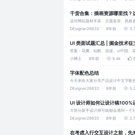
干货合集：插画资源哪里找？这
这些网站题材丰富、主题各异、风格
是有多大，相信灵感也会源源不断。
DEsigner26633
8年前
3.
UI 类面试题汇总 | 掘金技术征
答案：花瓣、站酷、追波、ui中国。
发一款互联网产品，需要写一个项目
小稀土
8年前
9.4k
字体配色总结
今天来给大家分享产品设计中文字配
写了好几篇。但是回头看了一下，感
DEsigner26633
8年前
5.
家看完能够有所收获。
UI 设计师如何让设计稿100%
大部分新手设计师可能都会遇到一个
因，在开发过程中就不断和开发撕逼
DEsigner26633
8年前
2.
在考虑入行交互设计之前，先