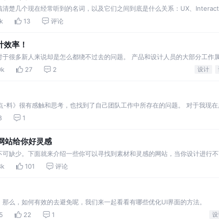
楚几个现在经常听到的名词，以及它们之间到底是什么关系：UX、Interactio
k
13
评论
计效率！
对于很多新人来说却是怎么都绕不过去的问题。 产品和设计人员的大部分工作
费时间，有时候如果不掌握一些方法和要领，很容易把时间蹉跎掉。
0k
27
2
设计
U一点-料》很有感触和思考，也找到了自己团队工作中所存在的问题。 对于我现
设计也变的很随意和随性，到最后导致设计输出文件变得没有思考价值，设计师
8
1
材网站给你好灵感
不可缺少。下面就来介绍一些你可以寻找到素材和灵感的网站，当你设计进行不
3k
101
评论
。那么，如何有效的去避免呢，我们来一起看看有哪些优化UI界面的方法。
5
22
1
设