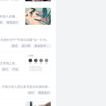
到别人的脑洞
师
视觉设计
公司想针对于"节假日回家"这一行为开
外某一屏草图。 答案：交互设计，…
面试
设计师
掘金技术征文
的文章我之前也
文章，希望大
设计
产品
，可很少有人想过是否是自自身的原
设计
视觉设计