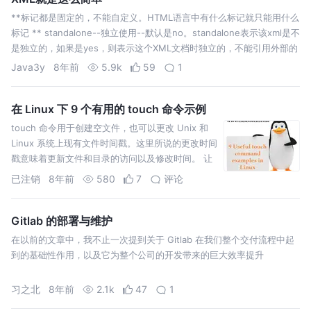
**标记都是固定的，不能自定义。HTML语言中有什么标记就只能用什么
标记 ** standalone--独立使用--默认是no。standalone表示该xml是不
是独立的，如果是yes，则表示这个XML文档时独立的，不能引用外部的
DTD规范文件；如果是no，则该XML文档不是…
Java3y
8年前
5.9k
59
1
在 Linux 下 9 个有用的 touch 命令示例
touch 命令用于创建空文件，也可以更改 Unix 和
Linux 系统上现有文件时间戳。这里所说的更改时间
戳意味着更新文件和目录的访问以及修改时间。 让
我们来看看 touch 命令的语法和选项： 语法：
已注销
8年前
580
7
评论
touch 命令中使用的选项： 在这篇文章中，我们将
介绍 Linux …
Gitlab 的部署与维护
在以前的文章中，我不止一次提到关于 Gitlab 在我们整个交付流程中起
到的基础性作用，以及它为整个公司的开发带来的巨大效率提升
习之北
8年前
2.1k
47
1