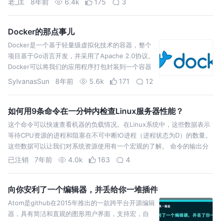
老_匡
8年前
6.4k
175
3
越来越复杂，冲突会越…
Docker的那点事儿
Docker是一个基于轻量级虚拟化技术的容器，整个
项目基于Go语言开发，并采用了Apache 2.0协议。
Docker可以将我们的应用程序打包封装到一个容器
中，该容器包含了应用程序的代码、运行环境、依
SylvanasSun
8年前
5.6k
171
12
赖库、配置文件等必需的资源，通过容器就可以实
现方便快速并且与平台解耦的自动化部…
如何用9条命令在一分钟内检查Linux服务器性能？
这个命令可以快速查看机器的负载情况。在Linux系统中，这些数据表示
等待CPU资源的进程和阻塞在不可中断IO进程（进程状态为D）的数量。
这些数据可以让我们对系统资源使用有一个宏观的了解。 命令的输出分
别表示1分钟、5分钟、15分钟的平均负载情况。通过这三个数据，可以
已注销
7年前
4.0k
163
4
了解服务器负…
向你安利了一个编辑器，并丢给你一堆插件
Atom是github在2015年推出的一款跨平台开源编辑
器，具有简洁和直观的图形用户界面，支持宏，自