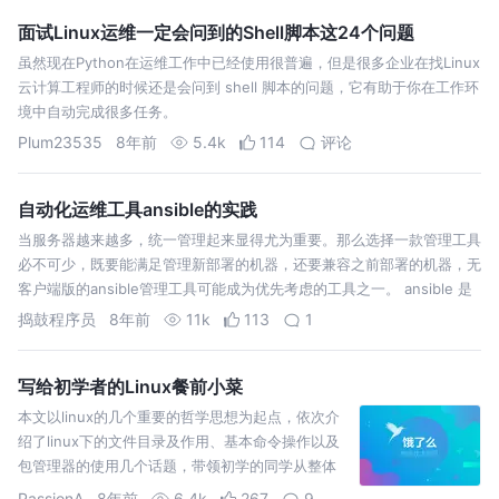
面试Linux运维一定会问到的Shell脚本这24个问题
虽然现在Python在运维工作中已经使用很普遍，但是很多企业在找Linux
云计算工程师的时候还是会问到 shell 脚本的问题，它有助于你在工作环
境中自动完成很多任务。
Plum23535
8年前
5.4k
114
评论
自动化运维工具ansible的实践
当服务器越来越多，统一管理起来显得尤为重要。那么选择一款管理工具
必不可少，既要能满足管理新部署的机器，还要兼容之前部署的机器，无
客户端版的ansible管理工具可能成为优先考虑的工具之一。 ansible 是
一款自动化运维工具，能够解决我们在it工作中，一遍又一遍执行相同任
捣鼓程序员
8年前
11k
113
1
务。…
写给初学者的Linux餐前小菜
本文以linux的几个重要的哲学思想为起点，依次介
绍了linux下的文件目录及作用、基本命令操作以及
包管理器的使用几个话题，带领初学的同学从整体
上感受一下linux的轮廓。 除了普通文件，诸如目
PassionA
8年前
6.4k
267
9