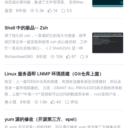
动完成分屏功能，集成了文件管理器。 支持Mac，
Window，Linux操作系统。更主要的是，暂时是免
嘉雷
8年前
5.3k
74
53
费的哟，不需要付费，也不需要资金短缺的同学费
劲的寻找科（po）学（jie）…
Shell 中的极品-- Zsh
用了很久的 zsh，一直感叹它的强大与便捷，很早
就打算记录一篇安装和使用 zsh 的心路历程，工作
忙一直在往后拖(借口-。-) Z Shell(Zsh) 是一种
Unix shell，它可以用作为交互式的登录shell，也是
Richardwei580
8年前
10k
97
9
一种强大的shell脚本命令解释器。Zsh可以认为是
一种…
Linux 服务器即 LNMP 环境搭建（Git仓库上篇）
前言：上一篇写到Git仓库的搭建，有朋友说服务器还没搭建好，所以这
里来一篇环境搭建的。 注意：GRANT ALL PRIVILEGES表示授权所有权
限，上面*.*中第一个*是授权可以访问的数据库名称， root是用户名，
%表示授权所有的IP地址。 到这里就大致写完了，网上搭建…
奥小晨
8年前
1.8k
40
评论
yum 源的修改（开源第三方、epel）
在 yum 无法安装一些软件时，可以通过修改 yum 源为第三方镜像从而