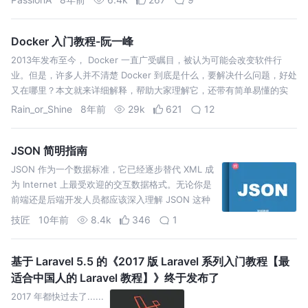
录、字符设备、块设备、套接字等在Unix/Linux中
也都是以文件来对待，虽然类型不…
Docker 入门教程-阮一峰
2013年发布至今， Docker 一直广受瞩目，被认为可能会改变软件行
业。但是，许多人并不清楚 Docker 到底是什么，要解决什么问题，好处
又在哪里？本文就来详细解释，帮助大家理解它，还带有简单易懂的实
例，教你如何将它用于日常开发。
Rain_or_Shine
8年前
29k
621
12
JSON 简明指南
JSON 作为一个数据标准，它已经逐步替代 XML 成
为 Internet 上最受欢迎的交互数据格式。无论你是
前端还是后端开发人员都应该深入理解 JSON 这种
数据交换标准
技匠
10年前
8.4k
346
1
基于 Laravel 5.5 的《2017 版 Laravel 系列入门教程【最
适合中国人的 Laravel 教程】》终于发布了
2017 年都快过去了......