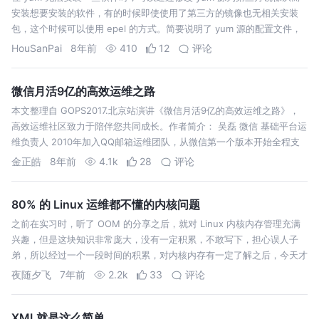
安装想要安装的软件，有的时候即使使用了第三方的镜像也无相关安装
包，这个时候可以使用 epel 的方式。简要说明了 yum 源的配置文件，
以及如何使用第三方的镜像和 epel 方式的使用。
HouSanPai
8年前
410
12
评论
微信月活9亿的高效运维之路
本文整理自 GOPS2017.北京站演讲《微信月活9亿的高效运维之路》，
高效运维社区致力于陪伴您共同成长。作者简介： 吴磊 微信 基础平台运
维负责人 2010年加入QQ邮箱运维团队，从微信第一个版本开始全程支
撑从0到数亿同时在线的野蛮生长。
金正皓
8年前
4.1k
28
评论
80% 的 Linux 运维都不懂的内核问题
之前在实习时，听了 OOM 的分享之后，就对 Linux 内核内存管理充满
兴趣，但是这块知识非常庞大，没有一定积累，不敢写下，担心误人子
弟，所以经过一个一段时间的积累，对内核内存有一定了解之后，今天才
写下这篇博客，记录以及分享。 【OOM - Out of Memory】内存溢…
夜随夕飞
7年前
2.2k
33
评论
XML就是这么简单