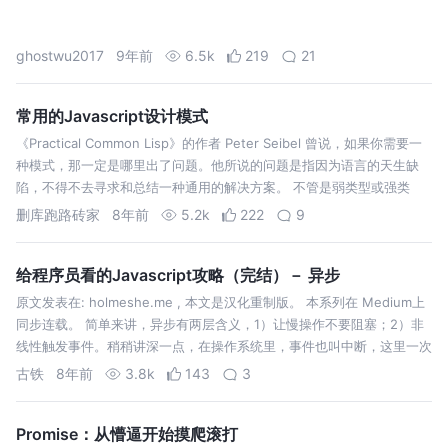
ghostwu2017
9年前
6.5k
219
21
常用的Javascript设计模式
《Practical Common Lisp》的作者 Peter Seibel 曾说，如果你需要一
种模式，那一定是哪里出了问题。他所说的问题是指因为语言的天生缺
陷，不得不去寻求和总结一种通用的解决方案。 不管是弱类型或强类
型，静态或动态语言，命令式或说明式语言、每种语言都有天生…
删库跑路砖家
8年前
5.2k
222
9
给程序员看的Javascript攻略（完结）－ 异步
原文发表在: holmeshe.me , 本文是汉化重制版。 本系列在 Medium上
同步连载。 简单来讲，异步有两层含义，1）让慢操作不要阻塞；2）非
线性触发事件。稍稍讲深一点，在操作系统里，事件也叫中断，这里一次
中断可以代表一个网络收包，一次时钟，或者一次鼠标点击，等。那从…
古铁
8年前
3.8k
143
3
Promise：从懵逼开始摸爬滚打