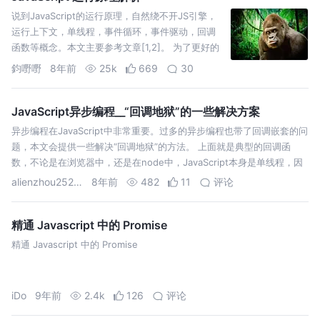
说到JavaScript的运行原理，自然绕不开JS引擎，
运行上下文，单线程，事件循环，事件驱动，回调
函数等概念。本文主要参考文章[1,2]。 为了更好的
理解JavaScript如何工作的，首先要理解以下几个概
鈞嘢嘢
8年前
25k
669
30
念。 简单来说，JS引擎主要是对JS代码进行词法、
语法等分析，通过编译…
JavaScript异步编程__“回调地狱”的一些解决方案
异步编程在JavaScript中非常重要。过多的异步编程也带了回调嵌套的问
题，本文会提供一些解决“回调地狱”的方法。 上面就是典型的回调函
数，不论是在浏览器中，还是在node中，JavaScript本身是单线程，因
此，为了应对一些单线程带来的问题，异步编程成为了JavaScri…
alienzhou25289
8年前
482
11
评论
精通 Javascript 中的 Promise
精通 Javascript 中的 Promise
iDo
9年前
2.4k
126
评论