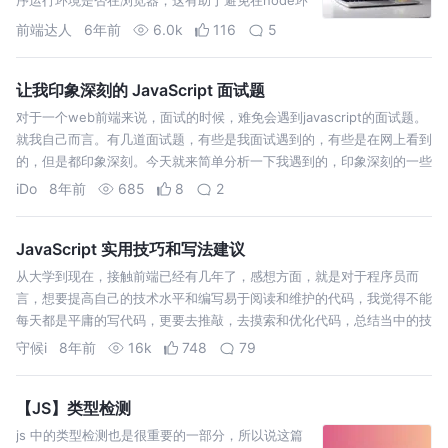
境运行前端模块时出错。 用于判断当前页面是否处
前端达人
6年前
6.0k
116
5
于活动状态（显示状态）。 用于判断当前字符串是
否都为小写。 用于判断当前变量的值是否为 nul…
让我印象深刻的 JavaScript 面试题
对于一个web前端来说，面试的时候，难免会遇到javascript的面试题。
就我自己而言。有几道面试题，有些是我面试遇到的，有些是在网上看到
的，但是都印象深刻。今天就来简单分析一下我遇到的，印象深刻的一些
面试题！主要目的希望能让小伙伴学到一些东西，如过以后遇到类似的情
iDo
8年前
685
8
2
况，就记得…
JavaScript 实用技巧和写法建议
从大学到现在，接触前端已经有几年了，感想方面，就是对于程序员而
言，想要提高自己的技术水平和编写易于阅读和维护的代码，我觉得不能
每天都是平庸的写代码，更要去推敲，去摸索和优化代码，总结当中的技
巧，积极听取别人的建议，这样自己的技术水平会提高的更快。那么今
守候i
8年前
16k
748
79
天，我在这里就分享一下关于…
【JS】类型检测
js 中的类型检测也是很重要的一部分，所以说这篇