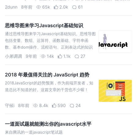
问题，但其中的关联与区别不得其解，使用起…
2dunn
8年前
65k
2.0k
61
思维导图来学习Javascript基础知识
通过思维导图来学习Javascript基础知识。思维导图
包括变量、数组、运算符、函数基础、字符串函
数、基本dom操作、流程语句、正则表达式的知识
点概括。如需原图狂点这里《思维导图原图下载》
小弟调调
9年前
14k
1.1k
27
变量 数组 运算符 函数基础 字符串函数 基本dom操
作 流程语句 正则表达式
2018 年最值得关注的 JavaScript 趋势
2018JavaScript的趋势预测，作为前端开发者，知
道总比不知道的好。这篇文章的干货也不少喔！
守候i
8年前
8.4k
590
24
一道面试题就能测出你的javascript水平
来自腾讯的一道javascript笔试题