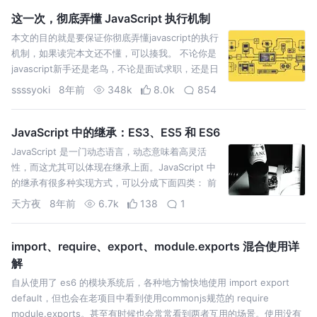
这一次，彻底弄懂 JavaScript 执行机制
本文的目的就是要保证你彻底弄懂javascript的执行
机制，如果读完本文还不懂，可以揍我。 不论你是
javascript新手还是老鸟，不论是面试求职，还是日
常开发工作，我们经常会遇到这样的情况：给定的
ssssyoki
8年前
348k
8.0k
854
几行代码，我们需要知道其输出内容和顺序。因为
javascript是一门单线程…
JavaScript 中的继承：ES3、ES5 和 ES6
JavaScript 是一门动态语言，动态意味着高灵活
性，而这尤其可以体现在继承上面。JavaScript 中
的继承有很多种实现方式，可以分成下面四类： 前
三种有一个共同点，就是没有“类”的概念，它们在适
天方夜
8年前
6.7k
138
1
当的场景下非常有用，不过也因为没有类，缺失了
很多经典面向对象继承的要素。例…
import、require、export、module.exports 混合使用详
解
自从使用了 es6 的模块系统后，各种地方愉快地使用 import export
default，但也会在老项目中看到使用commonjs规范的 require
module.exports。甚至有时候也会常常看到两者互用的场景。使用没有