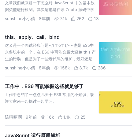
文章我们就来讲一下怎么对 JavaScript 中的基本数
据类型进行检测。其实这也是在读 Zepto 源码中学
习到的，所以阅读源码对我们的提升还是很有帮助
sunshine小小倩
8年前
7.1k
262
13
的。本文基于参考了前辈们的文章之后个人理解此
文写的有不当的地方，请各位大佬指…
this、apply、call、bind
这又是一个面试经典问题~/(ㄒoㄒ)/~~也是 ES5中
众多坑中的一个，在 ES6 中可能会极大避免 this 产
生的错误，但是为了一些老代码的维护，最好还是
了解一下 this 的指向和 call、apply、bind 三者的
sunshine小小倩
8年前
158k
3.7k
286
区别。 在 ES5 中，其实 this 的指向，始终…
工作中，ES6 可能掌握这些就足够了
工作中总结了一点点儿关于 ES6 常用的小知识。欢
迎大家来一起探讨一起学习。
陈嘻嘻啊
9年前
16k
1.1k
25
JavaScript 运行原理解析