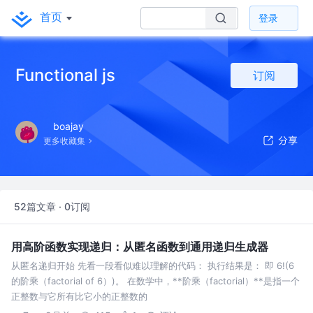
首页
登录
Functional js
订阅
boajay
更多收藏集
52篇文章 · 0订阅
用高阶函数实现递归：从匿名函数到通用递归生成器
从匿名递归开始 先看一段看似难以理解的代码： 执行结果是： 即 6!(6
的阶乘（factorial of 6）)。 在数学中，**阶乘（factorial）**是指一个
正整数与它所有比它小的正整数的