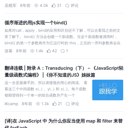
些专业术语给唬住了，Monad 其实很简单。我们看一下 Monad…
吴晓军
8年前
4.0k
31
评论
循序渐进的用js实现一个bind()
如果对call，apply，bind的应用和区别还不了解，可以去看我之前的文
章了解下。 bind() 方法会创建一个新函数。当这个新函数被调用时，
bind() 的第一个参数将作为它运行时的 this，之后的一序列参数将会在
传递的实参前传入作为它的参数 （3）一个绑定函数也能使用…
游幕
8年前
1.4k
42
1
翻译连载 | 附录 A：Transducing（下）－《JavaScript轻
量级函数式编程》 |《你不知道的JS》姊妹篇
这一步是最棘手的。所以请慢慢的用心的阅读。 看
看这三个中间函数 x(..)， y(..) 和 z(..)。每个函数
都期望得到一个单一的组合函数并产生一个
reducer 函数。 看到 z(..) 里面的调用了吗？ 这看
iKcamp
8年前
1.3k
21
评论
起来应该是错误的，因为 z(..) 函数应该只接收一个
参数（…
[译]在 JavaScript 中 为什么你应当使用 map 和 filter 来替
代 forEach