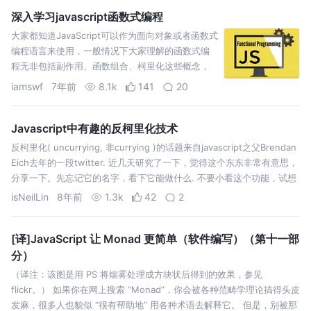
深入学习javascript函数式编程
大家都知道JavaScript可以作为面向对象或者函数式
编程语言来使用，一般情况下大家理解的函数式编
程无非包括副作用、函数组合、柯里化这些概念，
其实并不然，如果往深了解学习会发现函数式编程
iamswf
7年前
8.1k
141
20
还包括非常多的高级特性，比如functor、monad
等。国外课程网站egghead上有个…
Javascript中有趣的反柯里化技术
反柯里化( uncurrying, 非currying )的话题来自javascript之父Brendan
Eich去年的一段twitter. 近几天研究了一下，觉得这个东东非常有意思，
分享一下。先忘记它的名字，看下它能做什么. 不要小看这个功能，试想
下，我们在写一个库的时候，…
isNeilLin
8年前
1.3k
42
2
[译]JavaScript 让 Monad 更简单（软件编写）（第十一部
分）
（译注：该图是用 PS 将烟雾处理成方块状后得到的效果，参见
flickr。） 如果你在网上搜索 “Monad”，你会被各种范畴学理论搞得头皮
发麻，很多人也貌似 “很有帮助地” 用各种术语去解释它。 但是，别被那