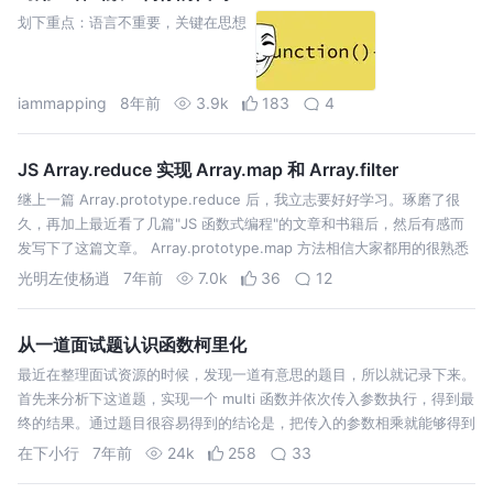
划下重点：语言不重要，关键在思想
iammapping
8年前
3.9k
183
4
JS Array.reduce 实现 Array.map 和 Array.filter
继上一篇 Array.prototype.reduce 后，我立志要好好学习。琢磨了很
久，再加上最近看了几篇"JS 函数式编程"的文章和书籍后，然后有感而
发写下了这篇文章。 Array.prototype.map 方法相信大家都用的很熟悉
了，同时我也相信很多人已经自己实现了 m…
光明左使杨逍
7年前
7.0k
36
12
从一道面试题认识函数柯里化
最近在整理面试资源的时候，发现一道有意思的题目，所以就记录下来。
首先来分析下这道题，实现一个 multi 函数并依次传入参数执行，得到最
终的结果。通过题目很容易得到的结论是，把传入的参数相乘就能够得到
需要的结果，也就是 2X3X4 = 24。 那么如何实现 multi 函数去…
在下小行
7年前
24k
258
33