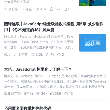
的值等于它的下标。
等你下课Li
8年前
40k
1.2k
65
翻译连载 | JavaScript轻量级函数式编程-第5章:减少副作
用 |《你不知道的JS》姊妹篇
原文地址：Functional-Light-JS 原文作者：Kyle
Simpson－《You-Dont-Know-JS》作者 关于译
者：这是一个流淌着沪江血液的纯粹工程：认真，
是 HTML 最坚实的梁柱；分享，是 CSS 里最闪耀
iKcamp
8年前
3.3k
71
2
的一瞥；总结，是 JavaScript 中最严…
大佬，JavaScript 柯里化，了解一下？
柯里化, 即 Currying 的音译。 Currying 是编译原理层面实现多参函数的
一个技术。 在说JavaScript 中的柯里化前，可以聊一下原始的 Currying
是什么，又从何而来。 在编码过程中，身为码农的我们本质上所进行的
工作就是——将复杂问题分解为多个可编程…
沃趣葫芦娃
8年前
36k
289
13
巧用匿名函数重构你的代码