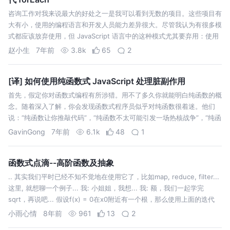
咨询工作对我来说最大的好处之一是我可以看到无数的项目。这些项目有
大有小，使用的编程语言和开发人员能力差异很大。尽管我认为有很多模
式都应该放弃使用，但 JavaScript 语言中的这种模式尤其要弃用：使用
forEach 创建新数组。该模式实际上非常简单，看起来像这样： 这段
赵小生
7年前
3.8k
65
2
代…
[译] 如何使用纯函数式 JavaScript 处理脏副作用
首先，假定你对函数式编程有所涉猎。用不了多久你就能明白纯函数的概
念。随着深入了解，你会发现函数式程序员似乎对纯函数很着迷。他们
说：“纯函数让你推敲代码”，“纯函数不太可能引发一场热核战争”，“纯函
数提供了引用透明性”。诸如此类。他们说的并没有错，纯函数是个好东
GavinGong
7年前
6.1k
48
1
西。但是存在一个问…
函数式点滴--高阶函数及抽象
.. 其实我们平时已经不知不觉地在使用它了，比如map, reduce, filter...
这里, 就想聊一个例子... 我: 小姐姐，我想... 我: 额，我们一起学完
sqrt，再说吧... 假设f(x) = 0在x0附近有一个根，那么使用上面的迭代
式，依次计算x1, x2…
小雨心情
8年前
961
13
2