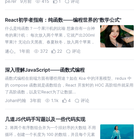
pe7er
9月前
415
1
评论
React初学者指南：纯函数——编程世界的"数学公式"
什么是纯函数？一个果汁机的比喻 想象你有一台神
奇的果汁机： 每次放入两个苹果，它就产出200ml
苹果汁 无论白天黑夜、春夏秋冬，放入两个苹果，
永远产出200ml苹果汁 果汁机不会偷偷吃掉一个苹
遂心_
1年前
372
22
评论
果，也不
深入理解JavaScript——函数式编程
函数式编程在前端方面有哪些用途？如在 Koa 中的洋葱模型、redux 中
的 compose 函数就是函数组合，React 开发时的 HOC 高阶组件就采用
了高阶函数，以及它React为了让数据...
Johan约翰
3年前
1.1k
4
评论
几道JS代码手写题以及一些代码实现
2. 将两个有序数组合并为一个排好序的大数组 不用
循环，创建一个长度为 100 的数组，并且每个元素