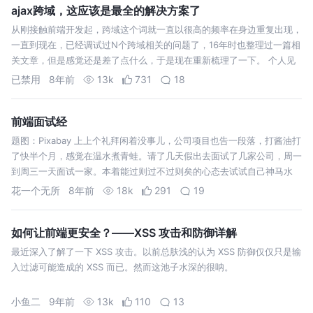
ajax跨域，这应该是最全的解决方案了
从刚接触前端开发起，跨域这个词就一直以很高的频率在身边重复出现，
一直到现在，已经调试过N个跨域相关的问题了，16年时也整理过一篇相
关文章，但是感觉还是差了点什么，于是现在重新梳理了一下。 个人见
识有限，如有差错，请多多见谅，欢迎提出issue，另外看到这个标题，
已禁用
8年前
13k
731
18
请勿喷~ 关于跨…
前端面试经
题图：Pixabay 上上个礼拜闲着没事儿，公司项目也告一段落，打酱油打
了快半个月，感觉在温水煮青蛙。请了几天假出去面试了几家公司，周一
到周三一天面试一家。本着能过则过不过则矣的心态去试试自己神马水
平。美团、滴滴、蚂蜂窝，美团跟滴滴是找朋友内推的；蚂蜂窝是在脉脉
花一个无所
8年前
18k
291
19
上面投的，但没什…
如何让前端更安全？——XSS 攻击和防御详解
最近深入了解了一下 XSS 攻击。以前总肤浅的认为 XSS 防御仅仅只是输
入过滤可能造成的 XSS 而已。然而这池子水深的很呐。
小鱼二
9年前
13k
110
13