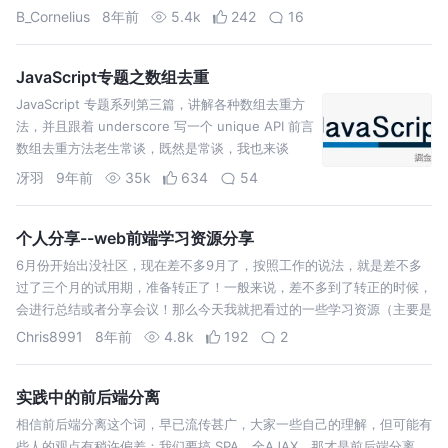
但是自己懒，加上发现网上有些文章确实写的不错，就一直拖着没写。但
B_Cornelius
8年前
5.4k
242
16
是有次去图书馆，看到一…
JavaScript专题之数组去重
JavaScript 专题系列第三篇，讲解各种数组去重方
法，并且跟着 underscore 写一个 unique API 前言
数组去重方法老生常谈，既然是常谈，我也来谈
谈。 双层循环 也许我们首先想到的是使用 indexOf
冴羽
9年前
35k
634
54
来循环判断一遍，但在这个方法之前，让我们先看
看最原…
个人分享--web前端学习资源分享
6月份开始出没社区，现在差不多9月了，按照工作的说法，就是差不多
过了三个月的试用期，准备转正了！一般来说，差不多到了转正的时候，
会进行总结或者分享会议！那么今天我就把看过的一些学习资源（主要是
博客，博文）推荐分享给大家。从我接触前端的开始，到发稿时间截止的
Chris8991
8年前
4.8k
192
2
这段时间我看过很多的博…
实践中的前后端分离
相信前后端分离这个词，早已流传甚广，大家一些自己的理解，但可能有
些人的观点有稍许偏差：我们要搞 SPA，全AJAX，那才是前后端分离