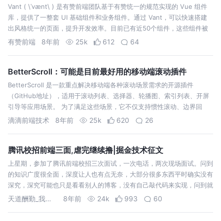
Vant ( \ˈvænt\ ) 是有赞前端团队基于有赞统一的规范实现的 Vue 组件
库，提供了一整套 UI 基础组件和业务组件。通过 Vant，可以快速搭建
出风格统一的页面，提升开发效率。目前已有近50个组件，这些组件被
广泛使用于有赞的各个移动端业务中。我们会在此基础上不断完…
有赞前端
8年前
25k
612
64
BetterScroll：可能是目前最好用的移动端滚动插件
BetterScroll 是一款重点解决移动端各种滚动场景需求的开源插件
（GitHub地址），适用于滚动列表、选择器、轮播图、索引列表、开屏
引导等应用场景。 为了满足这些场景，它不仅支持惯性滚动、边界回
弹、滚动条淡入淡出等效果的灵活配置，让滚动更加流畅，同时还提供了
滴滴前端技术
8年前
25k
620
26
很多 API…
腾讯校招前端三面,虐完继续撸|掘金技术征文
上星期，参加了腾讯前端校招三次面试，一次电话，两次现场面试。问到
的知识广度很全面，深度让人也有点无奈，大部分很多东西平时确实没有
深究，深究可能也只是看看别人的博客，没有自己敲代码来实现，问到就
会有些模糊，答得不是很好。特别是第三面，让腾讯大佬问得哑口无言，
天道酬勤_我萌我赢
8年前
24k
993
60
当时真的是欲哭无泪。休…