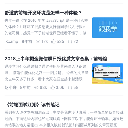
舒适的前端开发环境是怎样一种体验？
去年一篇《在 2016 年学 JavaScript 是一种什么样
的体验？》吓坏了很多想要入行新同学和入行很久
的老司机，感觉一下子前端世界已经看不懂了，做
个页面要那么麻烦？当然如果你只是想要一个简单
iKcamp
8年前
17k
535
72
的静态页面，这么玩儿就是杀鸡用牛刀了。但如果
你准备开发一个 Web App，之后会…
2018上半年掘金微信群日报优质文章合集：前端篇
逐步学习什么是递归？通过使用场景来深入认识递
归。 前端性能优化之路——图片篇。 今年的文章量
比去年又多了好多，看来大家在掘金越来越活跃
啦！可以Mark起来慢慢看～不过呢小饼还是建议大
赵小饼
8年前
63k
3.0k
58
家到微信群里看每日小报，毕竟每天消化一两篇会
更加有用，日积月累就会有很大的收益。反而积攒
到一起的…
《前端面试江湖》读书笔记
看到有人说这本书漏洞百出，主要是我也没认真看，一些简单的我直接跳
过的。下面这些内容也经过我认真上网搜了以下，能保证准确率。如果还
有错误的地方请指出 本来很久以前就该把前端面试系列的文章更新完，