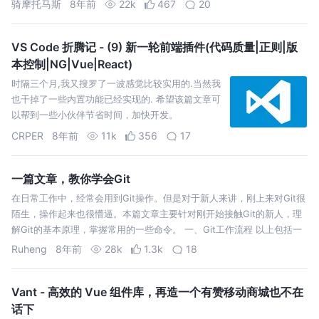
骑摩托马斯
8年前
22k
467
20
应返回(即在响应中只返回首部，不会返回实体的主
体部分)。 该状态码代表服务器接收的请求…
VS Code 折腾记 - (9) 新一轮前端插件(代码质量|正则|版
本控制|NG|Vue|React)
时隔三个月,我又搜罗了一波感觉比较实用的.当然我
也干掉了一些内置功能已经实现的. 希望该篇文章可
以帮到一些小伙伴节省时间，加快开发。
CRPER
8年前
11k
356
17
一篇文章，教你学会Git
在日常工作中，经常会用到Git操作。但是对于新人来讲，刚上来对Git很
陌生，操作起来也很懵逼。本篇文章主要针对刚开始接触Git的新人，理
解Git的基本原理，掌握常用的一些命令。 一、Git工作流程 以上包括一
些简单而常用的命令，但是先不关心这些，先来了解下面这4个专有名
Ruheng
8年前
28k
1.3k
18
词。 W…
Vant - 高效的 Vue 组件库，再造一个有赞移动商城也不在
话下