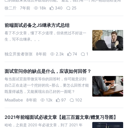
UI-licious 对他们的 U…
徐二斤
7年前
18k
340
25
前端面试必备之JS继承方式总结
看了不少文章，懂了不少道理，但依然过不好这一
生，写不出继承。。。
独立开发者张张
8年前
2.3k
74
1
面试官问你的缺点是什么，应该如何回答？
每当面试官面带微笑等你的回答时，你可能意识到
自己正在走进一个挖好的坑~那么，要怎么回答才能
既显得诚恳，又能展现出自己好的一面呢？
MisaBabe
8年前
12k
97
102
2021年前端面试必读文章【超三百篇文章/赠复习导图】
哈哈，之前是 2020 年必读文章，到了 2021 年