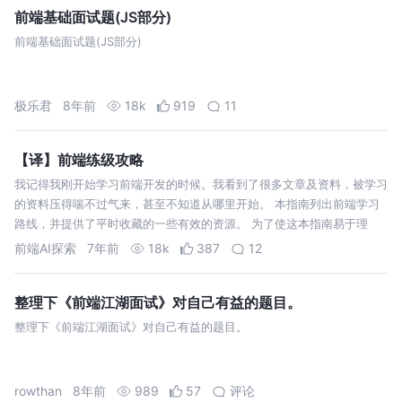
23号…
前端基础面试题(JS部分)
前端基础面试题(JS部分)
极乐君
8年前
18k
919
11
【译】前端练级攻略
我记得我刚开始学习前端开发的时候。我看到了很多文章及资料，被学习
的资料压得喘不过气来，甚至不知道从哪里开始。 本指南列出前端学习
路线，并提供了平时收藏的一些有效的资源。 为了使这本指南易于理
解，我把它分成了两部分。第一部分介绍了如何使用 HTML 和 CSS开发
前端AI探索
7年前
18k
387
12
接口。第2部分将…
整理下《前端江湖面试》对自己有益的题目。
整理下《前端江湖面试》对自己有益的题目。
rowthan
8年前
989
57
评论