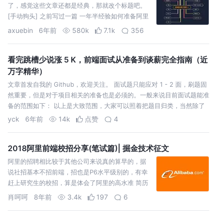
了，感觉这些文章还都是经典，那就改个标题吧。
[手动狗头] 之前写过一篇 一年半经验如何准备阿里
巴巴前端面试，给大家分享了一个面试复习导图，
axuebin
6年前
580k
7.1k
356
有很多朋友说希望能够针对每个 case 提供一个参考
答案。 写答案就算了，一是精力有限…
看完跳槽少说涨 5 K，前端面试从准备到谈薪完全指南（近
万字精华）
文章首发自我的 Github，欢迎关注。 面试题只能应对 1 - 2 面，刷题固
然重要，但是对于项目相关的准备也是必须的。一般来说目前面试题能准
备的范围如下： 以上是大致范围，大家可以照着把题目归类，当然除了
这些还会有些别的，比如说设计模式等等的问题。另外会刷面试题只是一
yck
6年前
14k
点赞
4
部分，…
2018阿里前端校招分享(笔试篇)| 掘金技术征文
阿里的招聘相比较于其他公司来说真的算早的，据
说社招基本不招前端，招也是P6水平级别的，有幸
赶上研究生的校招，算是体会了阿里的高水准 简历
投了之后，就是笔试了，收到笔试的邮件通知的时
肖呵呵
8年前
3.4k
197
6
候在敲代码，平时一直在做项目，基本没有复习什
么题目，心里还是很紧张的。 今年的前端笔试是8月