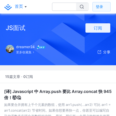
首页
登录
JS面试
订阅
dreamer24
更多收藏集
15篇文章 · 0订阅
[译] Javascript 中 Array.push 要比 Array.concat 快 945
倍！🤯🤔
如果要合并拥有上千个元素的数组，使用 arr1.push(...arr2) 可比 arr1 =
arr1.concat(arr2) 节省时间。如果你想要再快一点，你甚至可以编写自
己的函数来实现合并数组的功能。 最近，我们有一个用户抱怨他在使用