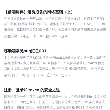
【前端词典】进阶必备的网络基础（上）
在不那么遥远的一些年以前，一个在江湖中行走的前端，只需要了解“前
端三剑客”就足以找到一份工作。很多前端只限于 CSS，HTML、JS，网
络基础，数据结构之类的都不甚了解。不过这个时期的前端也是最受鄙视
的时期，这个时期前端的大量工作依赖于后端，且不需要动画效果和交互
小生方勤
7年前
31k
849
45
效果。 现如今…
移动端常见bug汇总001
本文是摘录整理了移动端常见的一些bug以及解决方案，第一篇，后面还
会有持续的文章更新整理。 Q: 当你点击一个链接或者通过Javascript定
义的可点击元素的时候，它就会出现一个半透明的灰色背景。 A:根本原
因是-webkit-tap-highlight-color，这个属性…
余杭子曰
8年前
20k
1.4k
26
注册、登录和 token 的安全之道
最近想要做一个小项目，由于前后都是一个人，在登录和注册的接口上就
被卡住了，因此想登录、注册、口令之间的关系，使用 PHP 实现登录注
册模块，和访问口令。 在网络来说，我们知道不论 POST 请求和 GET