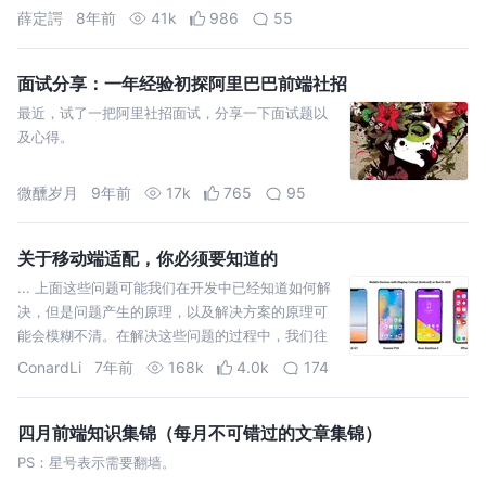
请求都会被抓包，在没有使用 HTTPS 的情况下，抓包我们是防不住的，
薛定諤
8年前
41k
986
55
如…
面试分享：一年经验初探阿里巴巴前端社招
最近，试了一把阿里社招面试，分享一下面试题以
及心得。
微醺岁月
9年前
17k
765
95
关于移动端适配，你必须要知道的
... 上面这些问题可能我们在开发中已经知道如何解
决，但是问题产生的原理，以及解决方案的原理可
能会模糊不清。在解决这些问题的过程中，我们往
往会遇到非常多的概念：像素、分辨率、PPI、
ConardLi
7年前
168k
4.0k
174
DPI、DP、DIP、DPR、视口等等，你真的能分清这
些概念的意义吗？ 本文将从移动端适配的基础…
四月前端知识集锦（每月不可错过的文章集锦）
PS：星号表示需要翻墙。