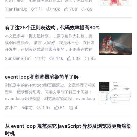
决80%的前端难题」。 要介绍进程与线程的话，需
TianTianUp
6年前
40k
708
69
要先讲解下并行处理，了解了并行处理的概念，再
理解进程和线程之间的关系就会变得轻松许多。 计
算机中的…
有了这25个正则表达式，代码效率提高80%
本文已参与「掘力星计划」，赢取创作大礼包，挑
战创作激励金。 前言 大家好，我是林三心，在日常
开发中，正则表达式是非常有用的，正则表达式在
每个语言中都是可以使用的，他就跟JSON一样，是
Sunshine_Lin
4年前
44k
1.3k
85
通用的。在日常开
event loop和浏览器渲染简单了解
浏览器中的eventloop和页面渲染。文章整理了相关
资料，记录部分思考。阅读文章能了解三个问题：
eventloop处理模型，浏览器渲染流程，eventloop
和渲染。能了解宏任务，微任务，UI渲染时
罗小二
5年前
1.9k
51
4
从 event loop 规范探究 javaScript 异步及浏览器更新渲染
时机