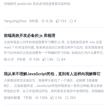
详细探究 javaScript 异步及浏览器更新渲染时机
YangJingZhuo
9年前
6.2k
133
4
前端高效开发必备的 js 库梳理
之前有很多人问学好前端需要学习哪些 js 库, 主流框架应该学 vue 还是
react ? 针对这些问题, 笔者来说说自己的看法和学习总结. 首先我觉得在
学习任何知识之前必须要有一个明确的学习目标, 知道自己为什么要学它,
而不是看网上说的一股脑的给你灌输各种知识, 让你学习…
徐小夕
5年前
50k
1.6k
84
我从来不理解JavaScript闭包，直到有人这样向我解释它
大家都说简历没项目写，我就帮大家找了一个项目，还附赠【搭建教
程】。 正如标题所述，JavaScript闭包对我来说一直有点神秘,看过很多
闭包的文章，在工作使用过闭包，有时甚至在项目中使用闭包，但我确实
是这是在使用闭包的知识。 最近看到的一些文章，终于，有人用于一种
前端AI探索
7年前
130k
2.5k
292
让我明白方式对…