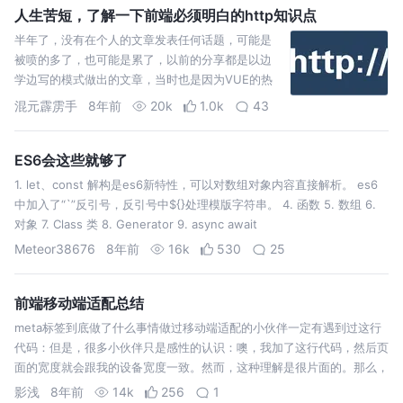
人生苦短，了解一下前端必须明白的http知识点
半年了，没有在个人的文章发表任何话题，可能是
被喷的多了，也可能是累了，以前的分享都是以边
学边写的模式做出的文章，当时也是因为VUE的热
点写了一堆看似现在纯小白学的东西。但是言归正
混元霹雳手
8年前
20k
1.0k
43
传，继续分享我自己所学到的http对于前端需要了
解的知识点。 跨域是一个老生常谈的话题，面试官
问我如…
ES6会这些就够了
1. let、const 解构是es6新特性，可以对数组对象内容直接解析。 es6
中加入了“`”反引号，反引号中${}处理模版字符串。 4. 函数 5. 数组 6.
对象 7. Class 类 8. Generator 9. async await
Meteor38676
8年前
16k
530
25
前端移动端适配总结
meta标签到底做了什么事情做过移动端适配的小伙伴一定有遇到过这行
代码：但是，很多小伙伴只是感性的认识：噢，我加了这行代码，然后页
面的宽度就会跟我的设备宽度一致。然而，这种理解是很片面的。那么，
这句话
影浅
8年前
14k
256
1