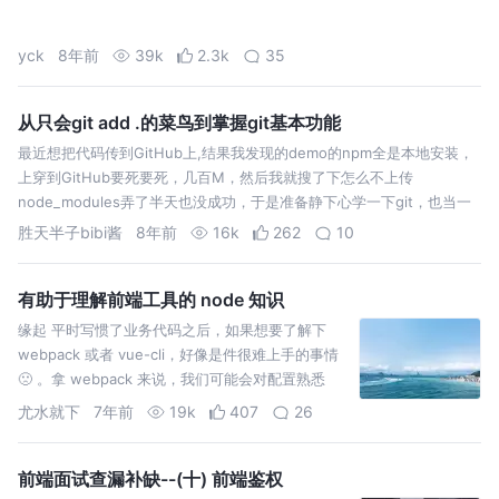
yck
8年前
39k
2.3k
35
从只会git add .的菜鸟到掌握git基本功能
最近想把代码传到GitHub上,结果我发现的demo的npm全是本地安装，
上穿到GitHub要死要死，几百M，然后我就搜了下怎么不上传
node_modules弄了半天也没成功，于是准备静下心学一下git，也当一
个笔记日后好翻阅. Git是一个开源的分布式版本控制系统，用于敏捷高…
胜天半子bibi酱
8年前
16k
262
10
有助于理解前端工具的 node 知识
缘起 平时写惯了业务代码之后，如果想要了解下
webpack 或者 vue-cli，好像是件很难上手的事情
🙁 。拿 webpack 来说，我们可能会对配置熟悉
点，但常常一段时间过后又忘了，感觉看起来不
尤水就下
7年前
19k
407
26
前端面试查漏补缺--(十) 前端鉴权