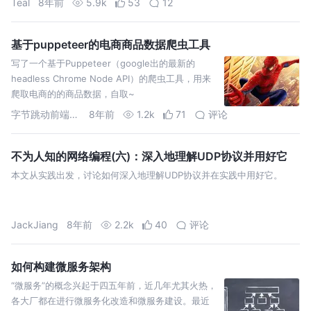
Teal
8年前
5.9k
53
12
自己阿里云服务器(l…
基于puppeteer的电商商品数据爬虫工具
写了一个基于Puppeteer（google出的最新的
headless Chrome Node API）的爬虫工具，用来
爬取电商的的商品数据，自取~
字节跳动前端招聘
8年前
1.2k
71
评论
不为人知的网络编程(六)：深入地理解UDP协议并用好它
本文从实践出发，讨论如何深入地理解UDP协议并在实践中用好它。
JackJiang
8年前
2.2k
40
评论
如何构建微服务架构
“微服务”的概念兴起于四五年前，近几年尤其火热，
各大厂都在进行微服务化改造和微服务建设。最近