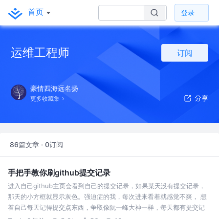
首页
登录
运维工程师
订阅
豪情四海远名扬
更多收藏集
86篇文章 · 0订阅
手把手教你刷github提交记录
进入自己github主页会看到自己的提交记录，如果某天没有提交记录，
那天的小方框就显示灰色。强迫症的我，每次进来看着就感觉不爽， 想
着自己每天记得提交点东西，争取像阮一峰大神一样，每天都有提交记
录。 但是，毕竟是人，哪天忙了就会忘记提交，所以想着能不能实现在