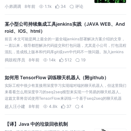
影响一下速度。当你服务器硬盘变为只读read only
小弟调调
8年前
1.1k
34
评论
system时，用scp可以帮你把文件移出来。另外，
scp还非常不占资源，不会提高多少系统负荷，在这
一点上，rsync就远远不及它了。虽然 rsync比scp
某小型公司持续集成工具jenkins实践（JAVA WEB、And
会快一点，但当小文件众多的情况下，rsync会导致
roid、IOS、html）
硬盘I/O非常高，而scp基本不影响系统正常使用。
前言 本文可能是网上最全的一篇全端jenkins部署解决方案介绍的文章，
一直以来，领导都想解决代码提交和打包问题，尤其是小公司，打包流程
混乱，造成线上版本和代码库git或svn中代码不一致问题。加入jenkins
阵营，解决众多发包难题，显得刻不容缓。 研究过程 刚开始，我一直在
捣鼓程序员
8年前
14k
512
19
d…
如何用 TensorFlow 训练聊天机器人（附github）
实际工程中很少有直接用深度学习实现端对端的聊天机器人，但这里我们
来看看怎么用深度学习的seq2seq模型来实现一个简易的聊天机器人。
这篇文章将尝试使用TensorFlow来训练一个基于seq2seq的聊天机器
人，实现根据语料库的训练让机器人回答问题。 关于seq2seq的机制
超人汪小建
8年前
4.8k
37
4
原…
【译】Java 中的垃圾回收机制