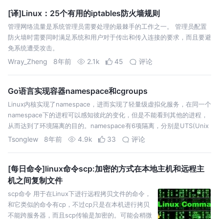
改。所以，我们这次就基于ES6的版本对…
[译]Linux：25个有用的iptables防火墙规则
管理网络流量是系统管理员需要处理的最棘手的工作之一。 管理员配置
防火墙时需要同时满足系统和用户对于传出和传入连接的要求，而且要避
免系统遭受攻击。
Wray_Zheng
8年前
2.1k
45
评论
Go语言实现容器namespace和cgroups
Linux内核实现了namespace，进而实现了轻量级虚拟化服务，在同一个
namespace下的进程可以感知彼此的变化，但是不能看到其他的进程，
从而达到了环境隔离的目的。namespace有6项隔离，分别是UTS(Unix
Time-sharing System, 主机和域名…
Tsonglew
8年前
4.9k
33
评论
[每日命令]linux命令scp:加密的方式在本地主机和远程主
机之间复制文件
scp命令 用于在Linux下进行远程拷贝文件的命令，
和它类似的命令有cp，不过cp只是在本机进行拷贝
不能跨服务器，而且scp传输是加密的。可能会稍微