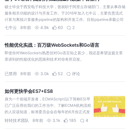
硕士毕业于西安电子科技大学，曾就职于阿里云存储部门，主要从事存储
服务相关功能的设计与开发工作。于2016年加入七牛云，主要负责流式
计算与离线计算服务pipeline的架构和开发工作。目前pipeline承载公司
每天超过千亿、超过百TB的数据处理。 今天的分享主要围绕七牛在最近
七牛云
8年前
4.9k
60
2
一…
性能优化实战：百万级WebSockets和Go语言
即使你对WebSockets熟悉但对Go语言知之甚少，我还是希望这篇文章
里讲到的性能优化的思路和技术对你有所启发。
已禁用
8年前
3.0k
52
评论
如何更快学会ES7+ES8
身为一个前端开发者，ECMAScript(以下简称ES)早
已广泛应用在我们的工作当中。了解ECMA机构流程
的人应该知道，标准委员会会在每年的6月份正式发
布一次规范的修订，而这次的发布也将作为当年的
转转技术团队
8年前
3.1k
185
4
正式版本。以后的改动，都会基于上一版本进行修