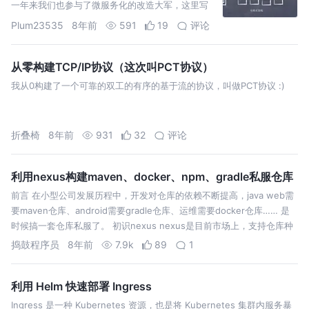
一年来我们也参与了微服务化的改造大军，这里写
下一些做微服务系统设计和开发时的切身感受。
Plum23535
8年前
591
19
评论
从零构建TCP/IP协议（这次叫PCT协议）
我从0构建了一个可靠的双工的有序的基于流的协议，叫做PCT协议 :)
折叠椅
8年前
931
32
评论
利用nexus构建maven、docker、npm、gradle私服仓库
前言 在小型公司发展历程中，开发对仓库的依赖不断提高，java web需
要maven仓库、android需要gradle仓库、运维需要docker仓库…… 是
时候搞一套仓库私服了。 初识nexus nexus是目前市场上，支持仓库种
类最多，用户群体最大的一个仓库平台，上述所有的仓…
捣鼓程序员
8年前
7.9k
89
1
利用 Helm 快速部署 Ingress
Ingress 是一种 Kubernetes 资源，也是将 Kubernetes 集群内服务暴