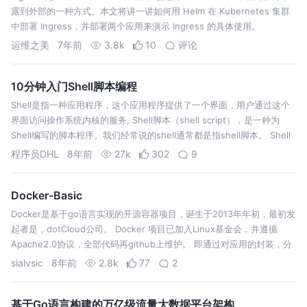
露到外部的一种方式。本文将讲一讲如何用 Helm 在 Kubernetes 集群
中部署 Ingress，并部署两个应用来演示 Ingress 的具体使用。
运维之美
7年前
3.8k
10
评论
10分钟入门Shell脚本编程
Shell是指一种应用程序，这个应用程序提供了一个界面，用户通过这个
界面访问操作系统内核的服务, Shell脚本（shell script），是一种为
Shell编写的脚本程序。我们经常说的shell通常都是指shell脚本。 Shell
跟java、php、Python编程一样，…
程序员DHL
8年前
27k
302
9
Docker-Basic
Docker是基于go语言实现的开源容器项目，诞生于2013年年初，最初发
起者是，dotCloud公司。 Docker 项目已加入Linux基金会，并遵循
Apache2.0协议，全部代码再github上维护。 即通过对应用的封装，分
发，布署，运行生命周期进行管理，达到应用组件一…
sialvsic
8年前
2.8k
77
2
基于Go语言构建的万亿级流量大数据平台架构