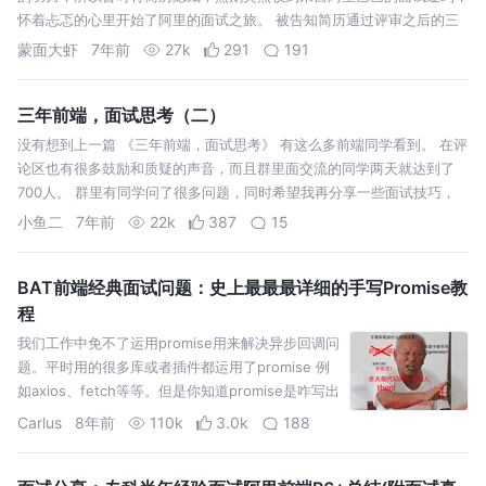
怀着忐忑的心里开始了阿里的面试之旅。 被告知简历通过评审之后的三
天后收到一个来自上海的电话，我怀着半信半疑的心态接通了电话（害怕
蒙面大虾
7年前
27k
291
191
是办信用卡的）。对面是…
三年前端，面试思考（二）
没有想到上一篇 《三年前端，面试思考》 有这么多前端同学看到。 在评
论区也有很多鼓励和质疑的声音，而且群里面交流的同学两天就达到了
700人。 群里有同学问了很多问题，同时希望我再分享一些面试技巧，
在这篇文章中我也一并梳理出来。 p6，p7 是个坎。我理解的 p7-技术专
小鱼二
7年前
22k
387
15
家，在某…
BAT前端经典面试问题：史上最最最详细的手写Promise教
程
我们工作中免不了运用promise用来解决异步回调问
题。平时用的很多库或者插件都运用了promise 例
如axios、fetch等等。但是你知道promise是咋写出
来的呢？ 别怕～这里有本promisesA+规范，便宜
Carlus
8年前
110k
3.0k
188
点10元卖给你了。 首先呢，promise肯定是一个
类，我…