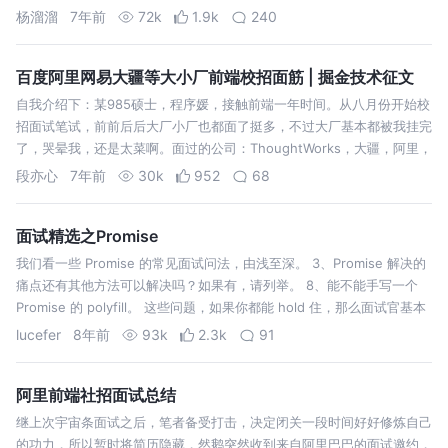
答，部分因人而异的问题我就不回答了，回答的都为参考答案，也有部分
杨溜溜
7年前
72k
1.9k
240
错误的地方或者不好的地…
百度阿里网易大疆等大小厂前端校招面筋 | 掘金技术征文
自我介绍下：某985硕士，程序媛，接触前端一年时间。从八月份开始校
招面试笔试，前前后后大厂小厂也都面了挺多，不过大厂基本都被我挂完
了，哭晕我，还是太菜啊。面过的公司：ThoughtWorks，大疆，阿里，
网易，百度，电信it研发中心，深信服，华为，小米，搜狗，腾讯。拿了
段亦心
7年前
30k
952
68
offe…
面试精选之Promise
我们看一些 Promise 的常见面试问法，由浅至深。 3、Promise 解决的
痛点还有其他方法可以解决吗？如果有，请列举。 8、能不能手写一个
Promise 的 polyfill。 这些问题，如果你都能 hold 住，那么面试官基本
认可你了。带着上面这些问题，我们往下看。…
lucefer
8年前
93k
2.3k
91
阿里前端社招面试总结
继上次宇宙条面试之后，笔者备受打击，决定闭关一段时间好好修炼自己
的功力，所以暂时将简历隐藏，然鹅突然收到来自阿里巴巴的面试邀约，