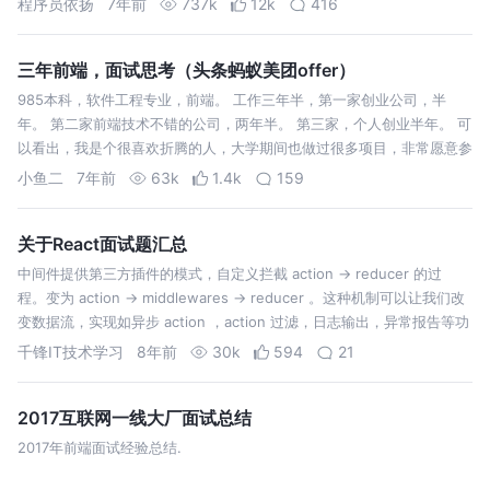
程序员依扬
7年前
737k
12k
416
案，提…
三年前端，面试思考（头条蚂蚁美团offer）
985本科，软件工程专业，前端。 工作三年半，第一家创业公司，半
年。 第二家前端技术不错的公司，两年半。 第三家，个人创业半年。 可
以看出，我是个很喜欢折腾的人，大学期间也做过很多项目，非常愿意参
与到产品中去。技术上勉强合格，不过独自负责过很复杂的前端项目，所
小鱼二
7年前
63k
1.4k
159
以一般基础面试题还…
关于React面试题汇总
中间件提供第三方插件的模式，自定义拦截 action -> reducer 的过
程。变为 action -> middlewares -> reducer 。这种机制可以让我们改
变数据流，实现如异步 action ，action 过滤，日志输出，异常报告等功
能。 1.一个组件所…
千锋IT技术学习
8年前
30k
594
21
2017互联网一线大厂面试总结
2017年前端面试经验总结.