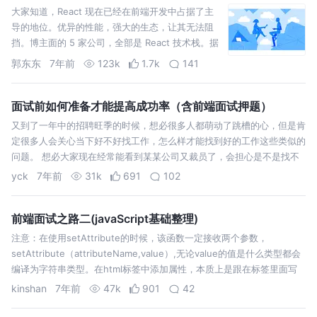
大家知道，React 现在已经在前端开发中占据了主
导的地位。优异的性能，强大的生态，让其无法阻
挡。博主面的 5 家公司，全部是 React 技术栈。据
我所知，大厂也大部分以 React 作为主技术栈。
郭东东
7年前
123k
1.7k
141
React 也成为了面试中并不可少的一环。 面试上
篇。🤑 React 也是现…
面试前如何准备才能提高成功率（含前端面试押题）
又到了一年中的招聘旺季的时候，想必很多人都萌动了跳槽的心，但是肯
定很多人会关心当下好不好找工作，怎么样才能找到好的工作这些类似的
问题。 想必大家现在经常能看到某某公司又裁员了，会担心是不是找不
到工作了。其实总的来说虽然当下的环境确实不怎么好，但是有裁员的公
yck
7年前
31k
691
102
司，也肯定有招人的公司…
前端面试之路二(javaScript基础整理)
注意：在使用setAttribute的时候，该函数一定接收两个参数，
setAttribute（attributeName,value）,无论value的值是什么类型都会
编译为字符串类型。在html标签中添加属性，本质上是跟在标签里面写
属性时一样的，所以属性值最终都会编译为字符串…
kinshan
7年前
47k
901
42