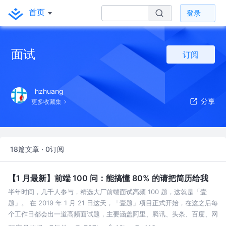
首页
登录
面试
订阅
hzhuang
更多收藏集
18篇文章 · 0订阅
【1 月最新】前端 100 问：能搞懂 80% 的请把简历给我
半年时间，几千人参与，精选大厂前端面试高频 100 题，这就是「壹
题」。 在 2019 年 1 月 21 日这天，「壹题」项目正式开始，在这之后每
个工作日都会出一道高频面试题，主要涵盖阿里、腾讯、头条、百度、网
易等大公司和常见题型。得益于大家热情参与，现在每道题都有很多答