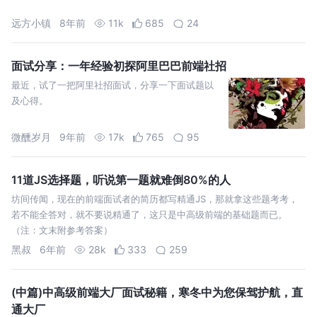
远方小镇
8年前
11k
685
24
面试分享：一年经验初探阿里巴巴前端社招
最近，试了一把阿里社招面试，分享一下面试题以
及心得。
微醺岁月
9年前
17k
765
95
11道JS选择题，听说第一题就难倒80%的人
坊间传闻，现在的前端面试者的简历都写精通JS，那就拿这些题考考，
若不能全答对，就不要说精通了，这只是中高级前端的基础题而已。
（注：文末附参考答案）
黑叔
6年前
28k
333
259
(中篇)中高级前端大厂面试秘籍，寒冬中为您保驾护航，直
通大厂