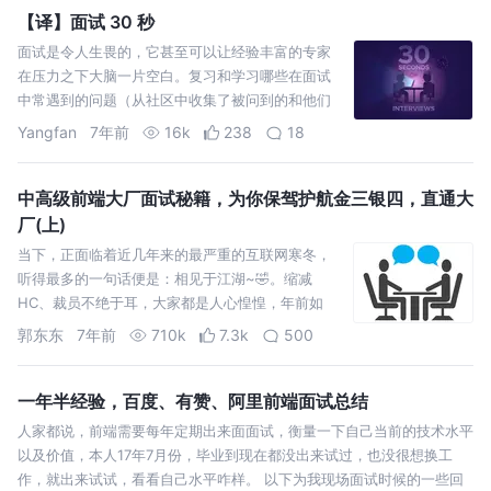
【译】面试 30 秒
面试是令人生畏的，它甚至可以让经验丰富的专家
在压力之下大脑一片空白。复习和学习哪些在面试
中常遇到的问题（从社区中收集了被问到的和他们
是如何应对的问题）。通过把实践和现实生活结合
Yangfan
7年前
16k
238
18
起来，你就可以从容的准备面对下一次面试 MIT.
Copyright (c) Stefan Feješ.
中高级前端大厂面试秘籍，为你保驾护航金三银四，直通大
厂(上)
当下，正面临着近几年来的最严重的互联网寒冬，
听得最多的一句话便是：相见于江湖~🤣。缩减
HC、裁员不绝于耳，大家都是人心惶惶，年前如
此，年后想必肯定又是一场更为惨烈的江湖厮杀。
郭东东
7年前
710k
7.3k
500
但博主始终相信，寒冬之中，人才更是尤为珍贵。
只要有过硬的操作和装备，在逆风局下，同样也能
来一波收割翻盘…
一年半经验，百度、有赞、阿里前端面试总结
人家都说，前端需要每年定期出来面面试，衡量一下自己当前的技术水平
以及价值，本人17年7月份，毕业到现在都没出来试过，也没很想换工
作，就出来试试，看看自己水平咋样。 以下为我现场面试时候的一些回