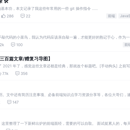
 🛠
基本功，本文记录了我这些年常用的一些 git 操作指令 .....
286
22
前端
手敲代码的小菜鸟，我认为代码应该亲自敲一遍，才能更好的熟记于心，作为一
一个项目，需要保持代码的整洁、清晰
.2k
100
前
超三百篇文章/赠复习导图】
了 2021 年了，感觉这些文章还都是经典，那就改个标题吧。[手动狗头] 之前
家分享了一个面试复习导图，有很多朋友说希望能够针对每个 case 提供一个
7.1k
356
经历。文中还有简历注意事项、必备前端知识点学习资源分享等，各位大哥们，
k
147
，这里整理了一下新鲜出炉的前端面经，需要的可以自取。 面试挺累人的，每
月，目前还没挂过，但由于各种因素，又都拒了。。。现在又要开始新一轮的面