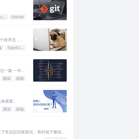
JavaScript
GitHub
个程序员，我
端
TypeScript
写过一篇 一年半
参考答案。 写
面试
前端
速来观看。
面试
前端
天下班后赶回家面试，有时候干脆找个
试了，祝自己好运吧。 看到评论区里