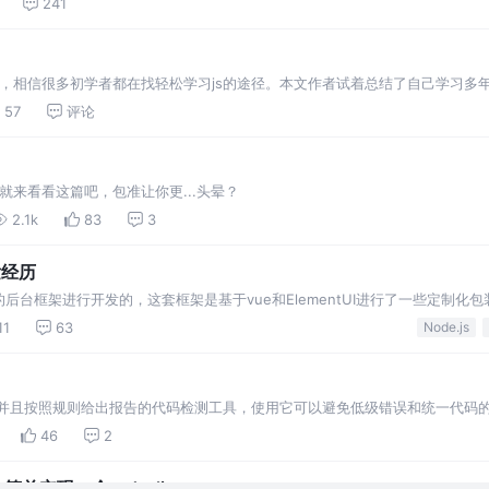
241
”，相信很多初学者都在找轻松学习js的途径。本文作者试着总结了自己学习多年
习js之路”
57
评论
头？那就来看看这篇吧，包准让你更...头晕？
2.1k
83
3
发经历
台框架进行开发的，这套框架是基于vue和ElementUI进行了一些定制化
步简化后台页面的开发工作。 这套框架拆分为基础组件模块，用户权限模块，
11
63
Node.js
于基础…
Script 并且按照规则给出报告的代码检测工具，使用它可以避免低级错误和统一
某个字段未定义为undefined或null这样的错误而导致服务崩溃，可以有效的控
46
2
单实现一个todo-list