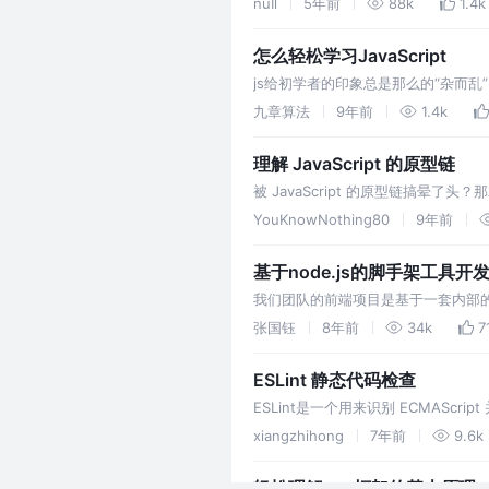
nuIl
5年前
88k
1.4k
面不少…
怎么轻松学习JavaScript
js给初学者的印象总是那么的“杂而乱
望能给后来的学习者探索出一条“轻松学
九章算法
9年前
1.4k
理解 JavaScript 的原型链
被 JavaScript 的原型链搞晕了
YouKnowNothing80
9年前
基于node.js的脚手架工具开
我们团队的前端项目是基于一套内部的后
一些自己团队设计的模块，可以进一
张国钰
8年前
34k
7
个模块，后台业务层的开发至少要基
ESLint 静态代码检查
ESLint是一个用来识别 ECMA
行一次eslint代码检查，就不会因为
xiangzhihong
7年前
9.6k
轻松理解vue框架的基本原理，简