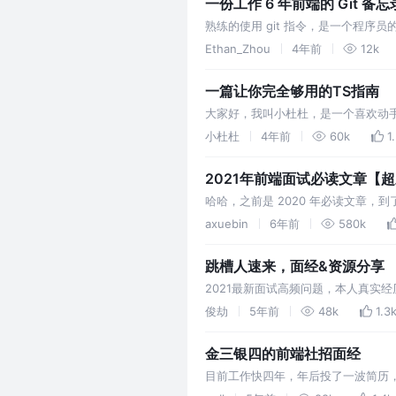
一份工作 6 年前端的 Git 备忘录
熟练的使用 git 指令，是一个程序员的
Ethan_Zhou
4年前
12k
一篇让你完全够用的TS指南
大家好，我叫小杜杜，是一个喜欢动
们与自己的小伙伴共同开发、维护于
小杜杜
4年前
60k
1
2021年前端面试必读文章【
哈哈，之前是 2020 年必读文章，到
经验如何准备阿里巴巴前端面试，给大
axuebin
6年前
580k
答案就算了，一是精力有限…
跳槽人速来，面经&资源分享
2021最新面试高频问题，本人真实
俊劫
5年前
48k
1.3
金三银四的前端社招面经
目前工作快四年，年后投了一波简历
会议室偷偷摸摸面试。面了将近一个