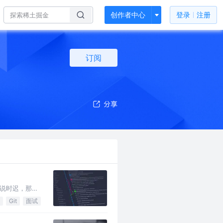
创作者中心
登录
注册
订阅
，说时迟，那时
Git
面试