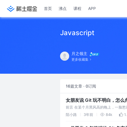
首页
沸点
课程
APP
Javascript
月之领主
更多收藏集
16篇文章 · 0订阅
女朋友说 Git 玩不明白，怎
前言 在某个月黑风高的晚上，一脸愁
快，二话不说，立马开始奋笔疾书......
陌小路
3年前
84k
1