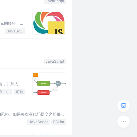
JavaScript
js的经验，希
JavaScript
JavaScript
包装，并加入了
数据图表模块三
Vue.js
前端
代码的风格。如果每次在代码提交之前都进
制项目…
JavaScript
ESLint