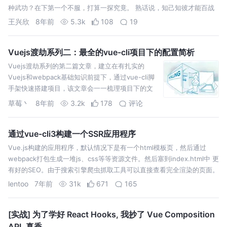
种武功？在下第一个不服，打算一探究竟。 熟话说，知己知彼才能百战
不殆，待在下偷看一下Vue的武功秘籍，想好对策，再去上门踢馆。然…
王兴欣
8年前
5.3k
108
19
Vuejs渡劫系列二：最全的vue-cli项目下的配置简析
Vuejs渡劫系列的第二篇文章，建立在有扎实的
Vuejs和webpack基础知识前提下，通过vue-cli脚
手架快速搭建项目，该文章会一一梳理项目下的文
件配置和用途。
草莓丶
8年前
3.2k
178
评论
通过vue-cli3构建一个SSR应用程序
Vue.js构建的应用程序，默认情况下是有一个html模板页，然后通过
webpack打包生成一堆js、css等等资源文件。然后塞到index.html中 更
有好的SEO。由于搜索引擎爬虫抓取工具可以直接查看完全渲染的页面。
Client Bundle，给浏览器用。和纯Vue前端…
lentoo
7年前
31k
671
165
[实战] 为了学好 React Hooks, 我抄了 Vue Composition
API, 真香