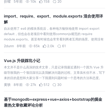
折曜
5年前
10k
158
20
Vite 要求项目完全由 ES Module 模…
import、require、export、module.exports 混合使用详
解
自从使用了 es6 的模块系统后，各种地方愉快地使用 import export
default，但也会在老项目中看到使用commonjs规范的 require
module.exports。甚至有时候也会常常看到两者互用的场景。使用没有
问题，但其中的关联与区别不得其解，使用起…
2dunn
8年前
65k
2.0k
61
Vue.js 升级踩坑小记
本文并不是什么高深的技术文章，只是记录我最近遇到一个因为 Vue 升
级导致我的一个项目踩坑以及我解决问题的过程。文章虽长但不水，写下
来的目的是想和大家分享一下我遇到问题时候一个思考的方法和态度。
先看现象：同学们写的代码在 iOS 微信浏览器下不能播放，PC 是可以
黄轶
8年前
27k
512
30
的；我线上的…
基于mongodb+express+vue+axios+bootstrap的掘金
最热文章收藏评论分析