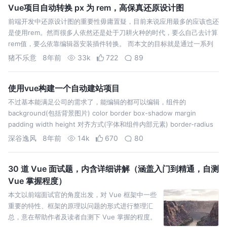
Vue项目自动转换 px 为 rem，高保真还原设计图
前端开发中还原设计图的重要性毋庸置疑，目前来说应用最多的应该也还
是使用rem。然而很多人依然还是处于刀耕火种的时代，要么自己去计算
rem值，要么依靠编辑器安装插件转换。 而本文的目标就是通过一系列
的配置后，在开发中可以直接使用设计图的尺寸开发，项目为我们自动编
猪不乐意
8年前
33k
722
89
译，转换成rem。…
使用vue构建一个自动建站项目
不过基本能满足公司的需求了，能编辑的都可以编辑，组件的
background(包括背景图片) color border box-shadow margin
padding width height 对齐方式(字体和组件内部元素) border-radius
font(font-s…
深谷逸风
8年前
14k
670
80
30 道 Vue 面试题，内含详细讲解（涵盖入门到精通，自测
Vue 掌握程度）
本文以前端面试官的角度出发，对 Vue 框架中一些
重要的特性、框架的原理以问题的形式进行整理汇
总，意在帮助作者及读者自测下 Vue 掌握的程度。