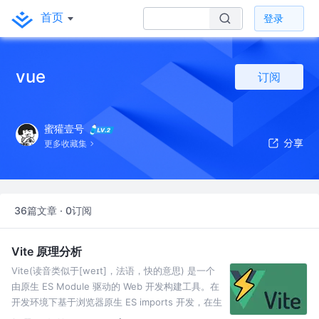
首页
登录
vue
订阅
蜜獾壹号
更多收藏集
36篇文章 · 0订阅
Vite 原理分析
Vite(读音类似于[weɪt]，法语，快的意思) 是一个
由原生 ES Module 驱动的 Web 开发构建工具。在
开发环境下基于浏览器原生 ES imports 开发，在生
产环境下基于 Rollup 打包。 为了实现上述特点，