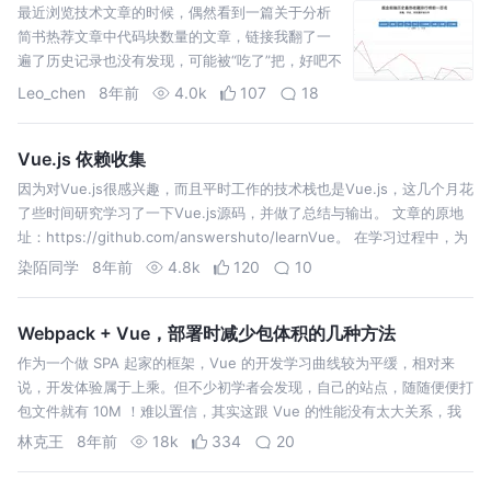
最近浏览技术文章的时候，偶然看到一篇关于分析
简书热荐文章中代码块数量的文章，链接我翻了一
遍了历史记录也没有发现，可能被“吃了”把，好吧不
管他的文章在哪了。看了那边文章后，我对掘金的
Leo_chen
8年前
4.0k
107
18
首页开始了非分之想（嘿嘿嘿嘿~~,掘金君不要怪我
奥！！） 看了掘金的最热文章后，我开始了一次“天
马…
Vue.js 依赖收集
因为对Vue.js很感兴趣，而且平时工作的技术栈也是Vue.js，这几个月花
了些时间研究学习了一下Vue.js源码，并做了总结与输出。 文章的原地
址：https://github.com/answershuto/learnVue。 在学习过程中，为
Vue加上了中文的注释http…
染陌同学
8年前
4.8k
120
10
Webpack + Vue，部署时减少包体积的几种方法
作为一个做 SPA 起家的框架，Vue 的开发学习曲线较为平缓，相对来
说，开发体验属于上乘。但不少初学者会发现，自己的站点，随随便便打
包文件就有 10M ！难以置信，其实这跟 Vue 的性能没有太大关系，我
们可以通过配置文件来大大改善这一情况。 它的作用是实现延迟加载，
林克王
8年前
18k
334
20
避免一次…