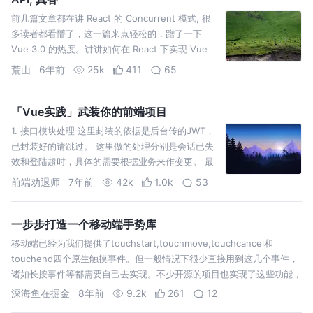
前几篇文章都在讲 React 的 Concurrent 模式, 很
多读者都看懵了，这一篇来点轻松的，蹭了一下
Vue 3.0 的热度。讲讲如何在 React 下实现 Vue
Composition API(下面简称VCA)，只是个玩具，别
荒山
6年前
25k
411
65
当真。 实现 'React' Compo…
「Vue实践」武装你的前端项目
1. 接口模块处理 这里封装的依据是后台传的JWT，
已封装好的请跳过。 这里做的处理分别是会话已失
效和登陆超时，具体的需要根据业务来作变更。 最
后是导出基础请求类型封装。 其中给get请求加上时
前端劝退师
7年前
42k
1.0k
53
间戳参数，避免从缓存中拿数据。 除了基础请求类
型，还有很多类似下载、上传这种，需要特…
一步步打造一个移动端手势库
移动端已经为我们提供了touchstart,touchmove,touchcancel和
touchend四个原生触摸事件。但一般情况下很少直接用到这几个事件，
诸如长按事件等都需要自己去实现。不少开源的项目也实现了这些功能，
如zepto的Touch模块以及hammer.js。本文…
深海鱼在掘金
8年前
9.2k
261
12