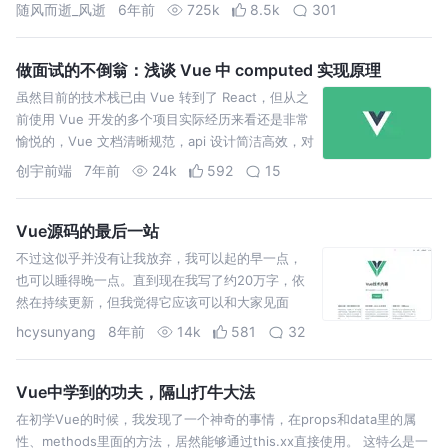
本文章节结构以从易到难进行组织，建议读者按章
随风而逝_风逝
6年前
725k
8.5k
301
节顺序进行阅读，当然大佬级别的请随意。希望读
者读完本文，有一定的启发思考，也能对自己的 V…
做面试的不倒翁：浅谈 Vue 中 computed 实现原理
虽然目前的技术栈已由 Vue 转到了 React，但从之
前使用 Vue 开发的多个项目实际经历来看还是非常
愉悦的，Vue 文档清晰规范，api 设计简洁高效，对
前端开发人员友好，上手快，甚至个人认为在很多
创宇前端
7年前
24k
592
15
场景使用 Vue 比 React 开发效率更高，之前也有断
断续续研读过 V…
Vue源码的最后一站
不过这似乎并没有让我放弃，我可以起的早一点，
也可以睡得晚一点。直到现在我写了约20万字，依
然在持续更新，但我觉得它应该可以和大家见面
了，大家久等了。 接下来让我介绍一下《Vue技术
hcysunyang
8年前
14k
581
32
内幕》这套源码分析文章的特点，希望让你感受到
我的诚意。 上面的链接拿走不谢，另外我要解释一
下为什么…
Vue中学到的功夫，隔山打牛大法
在初学Vue的时候，我发现了一个神奇的事情，在props和data里的属
性、methods里面的方法，居然能够通过this.xx直接使用。 这特么是一