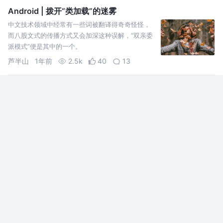
Android | 拨开“类加载”的迷雾
中文技术领域中经常有一些词被翻译得奇奇怪怪，
而八股文式的传播方式又会加深这种误解，“双亲委
派模式”便是其中的一个。
芦半山
1年前
2.5k
40
13
拼多多冷启真的秒开
最近在使用拼多多购物，除了价格比较香之外，每
次冷启打开的体验非常好，作为一个Android开发不
免好奇 简单分析记录一下
程序员龙湫
2年前
75k
607
211
Android 平台下的 Method Trace 实现及应用
主要介绍Android 虚拟机底层对Method Trace的实
现，并拓展延伸到Method Trace的相关实践及应
用。
修武
4年前
8.9k
54
17