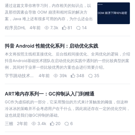
通过这篇文章你将学习到，内存相关的知识点，以
及那些因素会导致 OOM 崩溃和相对应的解决方
案，Java 堆上还有很多可用的内存，为什么还会出
现 OOM
程序员DHL
4年前
7.3k
81
14
抖音 Android 性能优化系列：启动优化实践
本文将按照主线程直接优化、后台线程间接优化、全局优化的逻辑，介绍
抖音Android基础技术团队在启动优化的实践中遇到的一些比较典型的案
例，其间对于业界一些比较优秀的方案也会进行简要介绍。
字节跳动技术团队
4年前
39k
348
35
ART堆内存系列一：GC抑制从入门到精通
GC作为虚拟机的一部分，它采用预估的方式来计算触发的阈值，但这种
冷冰冰的策略并不会考虑用户在干什么，因此就还存在一定的优化空间，
这也就是我们做GC抑制的基础。
三雒
2年前
3.4k
20
6