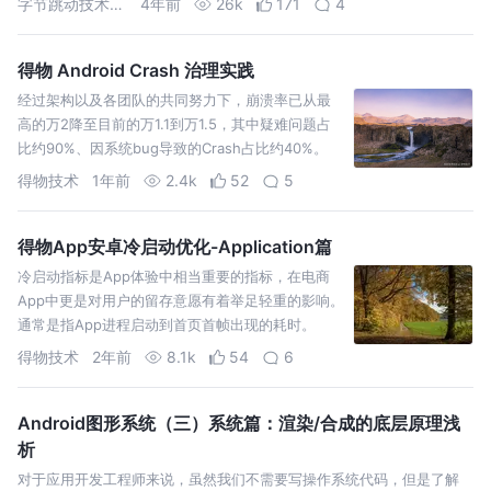
字节跳动技术团队
4年前
26k
171
4
得物 Android Crash 治理实践
经过架构以及各团队的共同努力下，崩溃率已从最
高的万2降至目前的万1.1到万1.5，其中疑难问题占
比约90%、因系统bug导致的Crash占比约40%。
得物技术
1年前
2.4k
52
5
得物App安卓冷启动优化-Application篇
冷启动指标是App体验中相当重要的指标，在电商
App中更是对用户的留存意愿有着举足轻重的影响。
通常是指App进程启动到首页首帧出现的耗时。
得物技术
2年前
8.1k
54
6
Android图形系统（三）系统篇：渲染/合成的底层原理浅
析
对于应用开发工程师来说，虽然我们不需要写操作系统代码，但是了解