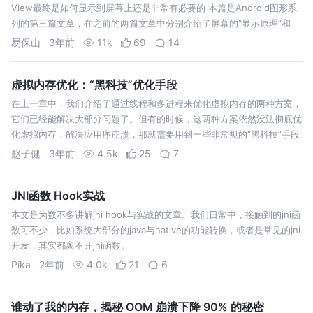
View最终是如何显示到屏幕上还是非常有必要的 本篇是Android图形系
列的第三篇文章，在之前的两篇文章中分别介绍了屏幕的“显示原理”和
易保山
3年前
11k
69
14
虚拟内存优化：“黑科技”优化手段
在上一章中，我们介绍了通过线程和多进程来优化虚拟内存的两种方案，
它们已经能解决大部分问题了。但有的时候，这两种方案依然没法彻底优
化虚拟内存，解决应用序崩溃，那就需要用到一些非常规的“黑科技”手段
了。今
赵子健
3年前
4.5k
25
7
JNI函数 Hook实战
本文是为数不多讲解jni hook与实战的文章。我们日常中，接触到的jni函
数可不少，比如系统大部分的java与native的功能转换，或者是常见的jni
开发，其实都离不开jni函数。
Pika
2年前
4.0k
21
6
谁动了我的内存，揭秘 OOM 崩溃下降 90% 的秘密