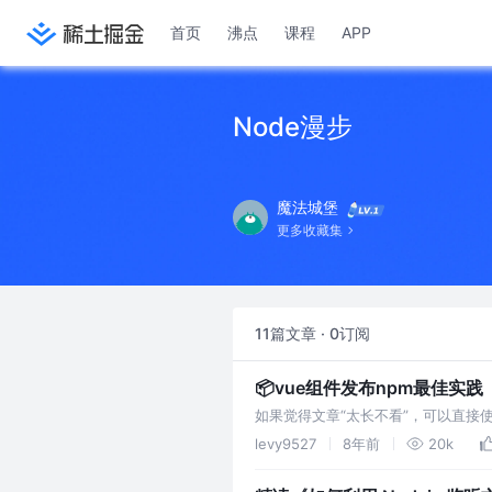
首页
沸点
课程
APP
Node漫步
魔法城堡
更多收藏集
11篇文章 · 0订阅
📦vue组件发布npm最佳实践
如果觉得文章“太长不看”，可以直接使用开发
npm publish简单地发布一个包。
levy9527
8年前
20k