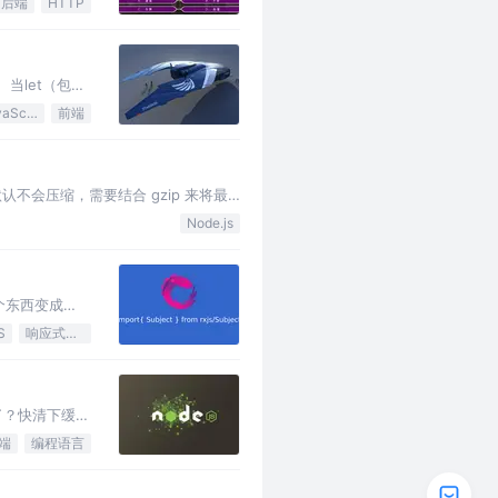
后端
HTTP
 当let（包括
量是如何被访
JavaScript
前端
它默认不会压缩，需要结合 gzip 来将最
Node.js
某个东西变成
说…
S
响应式编程
了？快清下缓存
端的操作。故
端
编程语言