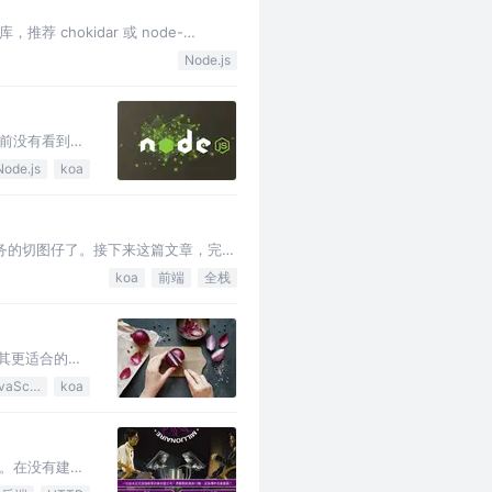
推荐 chokidar 或 node-
Node.js
目前没有看到
说，两者的差距还
Node.js
koa
务的切图仔了。接下来这篇文章，完成
具：nvm。如何安装这…
koa
前端
全栈
有其更适合的应
的。 关于两个
JavaScript
koa
容。在没有建立
具体是怎么回