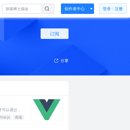
创作者中心
登录
注册
订阅
，才可以通过
major.…
Vue.js
前端