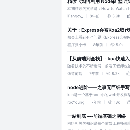
精读《如何利用 Nodejs 监
本期精读的文章是：How to Watch fo
watch，如果想了解实现原理，请往下阅读
iFangcy_
8年前
3.9k
关于：Express会被Koa2取
知会上看到有个问题《Express会被
Express会被koa2取代的迹象。
程序猿小卡
8年前
5.0k
较大，Exp…
【从前端到全栈】- koa快速
随着技术的不断发展，前端工程师也
一个简单的登录注册，能让你快速上手，成
薄荷前端
7年前
8.2k
node进阶——之事无巨细手写
koa是一个基于nodejs的web
用场景：express适合开发较大的企
rocYoung
7年前
18k
框架的区别和联…
一站到底 ---前端基础之网络
网络相关的知识是每个前端工程师都应
一个整体的知识体系下，会有一种一