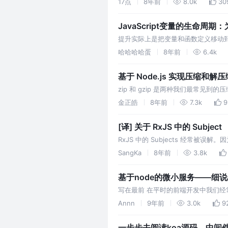
17点
8年前
8.0k
30
事。本文系统的梳理了与前端密切相
JavaScript变量的生命周期
提升实际上是把变量和函数定义移动到作用域顶
和let有同样声明行为的const和c
哈哈哈哈蛋
8年前
6.4k
问…
基于 Node.js 实现压缩和解压
zip 和 gzip 是两种我们最常见到的
终的 tar 文件以 gzip 格式压缩成为
金正皓
8年前
7.3k
9
[译] 关于 RxJS 中的 Subject
RxJS 中的 Subjects 经常被
Observable 时，他们倾向于滥用 S
SangKa
8年前
3.8k
基于node的微小服务——细说
写在最前 在平时的前端开发中我们
看看！你看页面是304，怪不得没
Annn
9年前
3.0k
9
这次使用node也来写一个控制缓存
一步步去阅读koa源码，中间