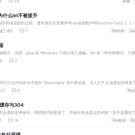
9
29
前端
关的网络知识。…
：为什么let不被提升
部的过程，通常发生在变量声明var或函数声明function fun() {...} 。
lass）被ES2015提出来的时候，包括我在内的许多开发人员都使用提升来描述变
182
7
GitHub
缩
压缩格式，当然，gzip 在 Windows 下很少有人接触。tar 是一种归档格式，
一个 tar.gz 文件，通常我们会缩写为 tgz。
5
2
误解。因为它们允许你命令式地向 Observable 流中推送值，当人们不太清楚如何将
ubjects 。此模式看起来有点像这样... 虽然这对于 RxJS 新手 (对于这个阶段来
27
6
RxJ
缓存与304
经常会遇到这种操作。明明我代码更新了，咋刷出来还是以前的呢？是不是缓存
更新！等等很多情况。作者起初也不是很了解，因为这个不由前端来控制，都是后
2
14
Node.js
后
的服务来真正…
件执行原理