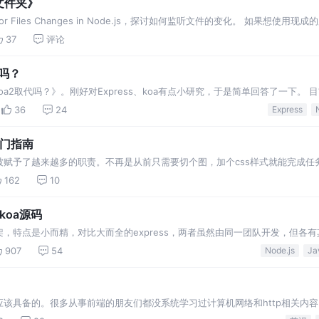
听文件夹》
r Files Changes in Node.js，探讨如何监听文件的变化。 如果想使用现成的库，
。 使用 fs 内置函数 watchfile 似乎…
37
评论
代吗？
Koa2取代吗？》。刚好对Express、koa有点小研究，于是简单回答了一下。 
 目前来说，Express的生态更成熟，入门门槛相对较低。从npm上的下载热度来
36
24
Express
入门指南
被赋予了越来越多的职责。不再是从前只需要切个图，加个css样式就能完成任
为一个‘小全栈工程师’，here we go ！ 推荐一个node的多版本管理工
162
10
koa源码
开发框架，特点是小而精，对比大而全的express，两者虽然由同一团队开发，但各
业级应用，而koa致力于成为web开发中的基石，例如egg.js就是基于koa开发
907
54
Node.js
该具备的。很多从事前端的朋友们都没系统学习过计算机网络和http相关内
站到底答题的感觉，每个知识点都大致知道问题的答案，但总不确定，更不知道