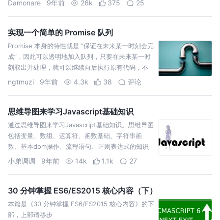
Damonare
9年前
26k
375
25
知乎专栏: 前端进击者 博主博客地址：Damonare
的…
实现一个简单的 Promise 队列
Promise 本身的特性就是 “保证在未来某一时刻会完
成”，因此可以透明地加入队列，只要在未来某一时
刻取出并处理，就可以继续向后执行原有代码，不
会改变原有结构。
ngtmuzi
9年前
4.3k
38
评论
思维导图来学习Javascript基础知识
通过思维导图来学习Javascript基础知识。思维导图
包括变量、数组、运算符、函数基础、字符串函
数、基本dom操作、流程语句、正则表达式的知识
点概括。如需原图狂点这里《思维导图原图下载》
小弟调调
9年前
14k
1.1k
27
变量 数组 运算符 函数基础 字符串函数 基本dom操
作 流程语句 正则表达式
30 分钟掌握 ES6/ES2015 核心内容（下）
本篇是《30 分钟掌握 ES6/ES2015 核心内容》的下
部，上部请移步