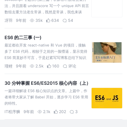
法，并且跟着 underscore 写一个 unique API 前言
数组去重方法老生常谈，既然是常谈，我也来谈
谈。 双层循环 也许我们首先想到的是使用 indexOf
冴羽
9年前
35k
634
54
来循环判断一遍，但在这个方法之前，让我们先看
看最原…
ES6 的二三事 (一)
最近都在开发 react-native 和 Vue 的项目，接触
多了 ES6 代码，相较于之前的一脸懵逼，显示觉得
ES6 简直妙不可言，于是赶紧写写博客总结下知识
点和经验。 这是第一篇，介绍了最简单的一些知识
瑾鲤
9年前
2.5k
160
评论
点和使用方式
30 分钟掌握 ES6/ES2015 核心内容（上）
一篇详细解读 ES6 核心知识点的文章。上篇中，作
者将带大家从了解 Babel 开始，逐步学习 ES6 常用
的特性。
IT程序狮
9年前
2.1k
202
3