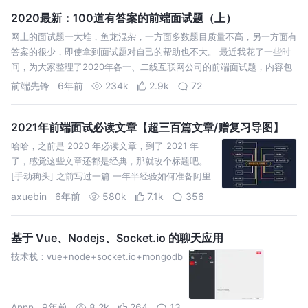
2020最新：100道有答案的前端面试题（上）
网上的面试题一大堆，鱼龙混杂，一方面多数题目质量不高，另一方面有
答案的很少，即使拿到面试题对自己的帮助也不大。 最近我花了一些时
间，为大家整理了2020年各一、二线互联网公司的前端面试题，内容包
括JavaScript、算法、网络&安全、Vue、React等大量的前端知识点和
前端先锋
6年前
234k
2.9k
72
相关…
2021年前端面试必读文章【超三百篇文章/赠复习导图】
哈哈，之前是 2020 年必读文章，到了 2021 年
了，感觉这些文章还都是经典，那就改个标题吧。
[手动狗头] 之前写过一篇 一年半经验如何准备阿里
巴巴前端面试，给大家分享了一个面试复习导图，
axuebin
6年前
580k
7.1k
356
有很多朋友说希望能够针对每个 case 提供一个参考
答案。 写答案就算了，一是精力有限…
基于 Vue、Nodejs、Socket.io 的聊天应用
技术栈：vue+node+socket.io+mongodb
Annn
9年前
8.2k
264
13