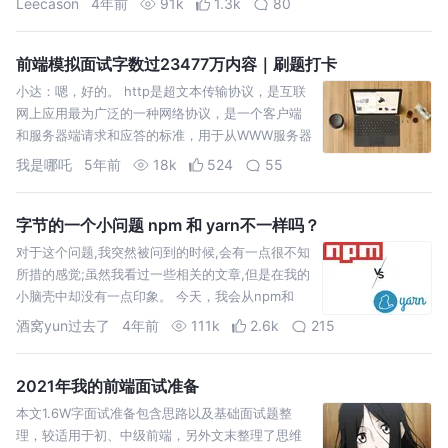
Leecason
4年前
91k
1.3k
80
前端模拟面试字数过23477万内容｜刷题打卡
小达：嗯，好的。 http是超文本传输协议，是互联
网上应用最为广泛的一种网络协议，是一个客户端
和服务器端请求和应答的标准，用于从WWW服务器
传输超文本到本地浏览器的传输协议，它可以使浏
我是哪吒
5年前
18k
524
55
览器更加高效，使网络传输减少。 而对于https，他
是以安全为目标的http通道，是http的…
字节的一个小问题 npm 和 yarn不一样吗？
对于这个问题,我突然被问到的时候,会有一点很不知
所措的感觉;虽然我看过一些相关的文章,但是在我的
小脑壳中却没有一点印象。 今天，我会从npm和
yarn的出现，版本的变化和优化，安装原理和在实
酒窝yun过去了
4年前
111k
2.6k
215
践的一些建
2021年我的前端面试准备
本文1.6W字面试准备包含思路以及基础面试题整
理，较适用于初、中级前端，另外文末整理了思维