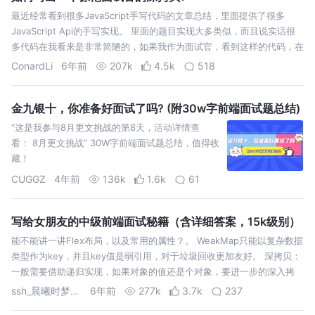
最近经常看到很多JavaScript手写代码的文章总结，里面提供了很多
JavaScript Api的手写实现。 里面的题目实现大多类似，而且说实话很
多代码在我看来是非常简陋的，如果我作为面试官，看到这样的代码，在
我心里是不会合格的，本篇文章我拿最简单的深拷贝来讲一讲。 本文由
ConardLi
6年前
207k
4.5k
518
浅…
金九银十，你准备好面试了吗? (附30w字前端面试题总结)
“这是我参与8月更文挑战的第8天，活动详情查
看： 8月更文挑战” 30W字前端面试题总结，值得收
藏！
CUGGZ
4年前
136k
1.6k
61
写给女朋友的中级前端面试秘籍（含详细答案，15k级别）
能不能讲一讲Flex布局，以及常用的属性？。 WeakMap只能以复杂数据
类型作为key，并且key值是弱引用，对于垃圾回收更加友好。 深拷贝：
一般需要借助递归实现，如果对象的值还是个对象，要进一步的深入拷
贝，完全替换掉每一个复杂类型的引用。 React需要尽可能的保证熟练。
ssh_晨曦时梦见兮
6年前
277k
3.7k
237
因…