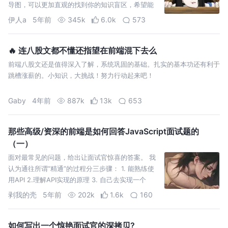
导图，可以更加直观的找到你的知识盲区，希望能
给你带去些许帮助，助力你找到心仪的好工作。
伊人a
5年前
345k
6.0k
573
🔥 连八股文都不懂还指望在前端混下去么
前端八股文还是值得深入了解，系统巩固的基础。扎实的基本功还有利于
跳槽涨薪的。小知识，大挑战！努力行动起来吧！
Gaby
4年前
887k
13k
653
那些高级/资深的前端是如何回答JavaScript面试题的
（一）
面对最常见的问题，给出让面试官惊喜的答案。 我
认为通往所谓“精通”的过程分三步骤： 1. 能熟练使
用API 2.理解API实现的原理 3. 自己去实现一个
API，能用来实际解决问题的那种，经得住考验。
剥我的壳
5年前
202k
1.6k
160
如何写出一个惊艳面试官的深拷贝?