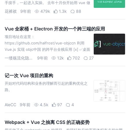
手摸手，一起进入实操。 去年十月份开始用 vue 做
管理后台的时候毫不犹豫的就选择了 element-ui，
花裤衩
9年前
479k
1.3k
88
那时候 vue2.0 刚发布也没多久，市面上也没有很多
其它的 vue2.0 的 u…
Vue 全家桶 + Electron 开发的一个跨三端的应用
项目地址在这里：
https://github.com/halfrost/vue-objccn 利用
Vue.js 实现 objc中国 的跨平台全栈应用 [x] ✅桌面
应用，支持 Mac、Linux、Windows 三个平台 [x]
一缕殇流化隐半边冰霜
9年前
12k
702
27
✅Web 应用，支持 桌面浏览器 和 手机浏览…
记一次 Vue 项目的重构
开始对代码结构和业务的理解而引起的重构优化之
路。
AleCC
9年前
4.5k
97
4
Webpack + Vue 之抽离 CSS 的正确姿势
最近做了个 webpack+vue 的项目，发现打包后的页面体积有点超出预