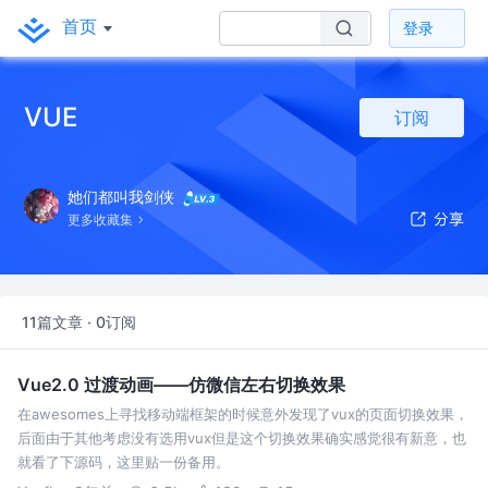
首页
登录
VUE
订阅
她们都叫我剑侠
更多收藏集
11篇文章 · 0订阅
Vue2.0 过渡动画——仿微信左右切换效果
在awesomes上寻找移动端框架的时候意外发现了vux的页面切换效果，
后面由于其他考虑没有选用vux但是这个切换效果确实感觉很有新意，也
就看了下源码，这里贴一份备用。