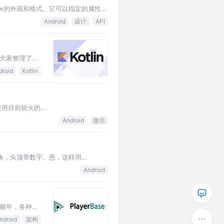
dow的外观和格式。它可以指定的属性包
Android
设计
API
区为大家整理了这
droid
Kotlin
使用目前较火的
oid 7的手机，所以…
Android
微信
角，头顶带数字。恩，这样用
考虑还是用自定义View来做比较简
Android
频年，各种短
得也越来越复
ndroid
架构