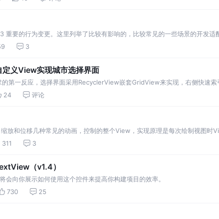
ndroid 13 重要的行为变更。这里列举了比较有影响的，比较常见的一些场景的开发适
59
3
ew+自定义View实现城市选择界面
第一反应，选择界面采用RecyclerView嵌套GridView来实现，右侧快速
母分组，这边是服务器帮忙做了，比如RecyclerView嵌套的性能，我就在
24
评论
、缩放和位移几种常见的动画，控制的整个View，实现原理是每次绘制视图时View所在
rmation值，然后调用canvas.concat(tra…
311
3
tView（v1.4）
这篇文档将会向你展示如何使用这个控件来提高你构建项目的效率。
730
25