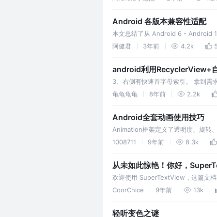
Android 各版本兼容性适配
本文总结了从 Android 6 - A
阿健君
3年前
4.2k
android利用RecyclerVi
3、右侧有快速首字母索引。 拿到需求的
现的时候要特别注意一些细节，比如首字
龟龟龟龟
8年前
2.2k
Android全套动画使用技巧
Animation框架定义了透明度、旋转
数获取该View的Animation的Transfo
1008711
9年前
8.3k
从未如此惊艳！你好，SuperTex
欢迎使用 SuperTextView，
CoorChice
9年前
13k
轻听变色之谜