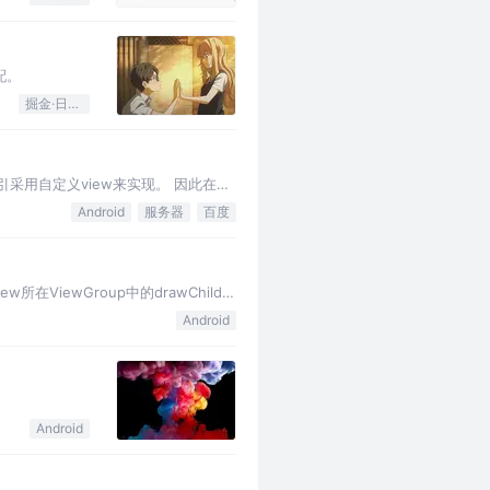
配。
掘金·日新计划
索引采用自定义view来实现。 因此在实
这个坑…
Android
服务器
百度
ViewGroup中的drawChild函
Android
Android