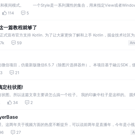
天模式和夜间模式。 一个Style是一系列属性的集合，用来指定View或者Win
字尺寸，背景颜色等等。
114
5
in 看这一篇教程就够了
gle 正式宣布官方支持 Kotlin. 为了让大家更快了解和上手 Kotlin，掘金技术社
时间学习 Kotlin. Kotpref - Android SharedP…
.7k
59
An
微信项目，仿最新版微信6.5.7（除图片选择器外）。本项目基于融云SDK，
lide 技术开发。相比上个版本，加入发送位置消息，红包消息等功能。 *手头上没有Andr
13
21
，搞定柱状图!
柱状图。所以这篇文章主要讲怎么搞一个柱子。 我的印象中柱子是这样的。 圆
这个柱子是有一个动画的，就是进入到界面的时候柱子不断的长高。 这样的话，综合
k
34
2
erBase
景。这两年关于视频方面的热度不断提升，可以说前两年是直播年，今年是小视
场景也越来越丰富，功能也越来越多。对于我们开发来说播放相关组件的代码变
96
27
A