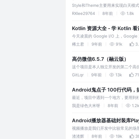
Style和Theme主要用来实现白
括高度, Padding, 文字颜色，文
RXlee29764
8年前
1.8k
Kotlin 资源大全 - 学 Kotl
今天凌晨的 Google I/O 上，Goo
份 Kotlin 资源大全，希望可以帮助大家用最短
稀土君
9年前
91k
3
高仿微信6.5.7（融云版）
这个项目是本人独立开发的第二个高仿
Rxjava+Retrofit+MVP+G
GitLqr
9年前
13k
7
Android鬼点子 100行代码
最近，项目中遇到一个地方，要用到
drawable也可以搞定。 但是，
我是绿色大米呀
8年前
1.2
便…
Android播放器基础封装库Play
视频播放是我们开发中比较常见的场
视频应用铺天盖地。对于视频的业务
渣渣辉
8年前
19k
3