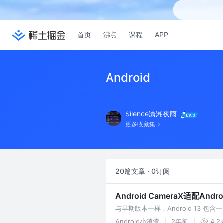
首页
沸点
课程
APP
Android
Silence潇湘夜雨
更多收藏集
20篇文章 · 0订阅
Android CameraX适配And
与早期版本一样，Android 13 包
为目标平台的应用。如果您的应用以 And
Android小渣渣
2年前
4.2