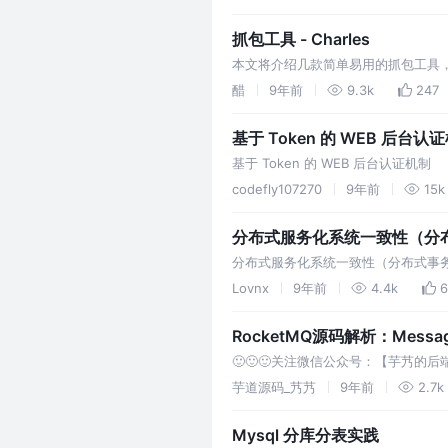
抓包工具 - Charles
本文将介绍几款简单易用的抓包工具，并
醋
9年前
9.3k
247
基于 Token 的 WEB 后台认
基于 Token 的 WEB 后台认证机制
codefly107270
9年前
15k
分布式服务化系统一致性（分布
分布式服务化系统一致性（分布式事务、
Lovnx
9年前
4.4k
6
RocketMQ源码解析：Mess
🙂🙂🙂关注微信公众号：【芋艿的后端小屋
RocketMQ / MyCAT / Shar
芋道源码_艿艿
9年前
2.7k
Mysql 分库分表实践