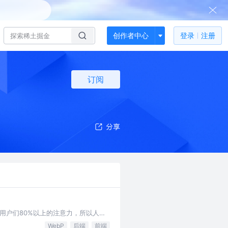
创作者中心
登录
注册
订阅
用户们80%以上的注意力，所以人们
试新的东西了。 关于WebPW…
WebP
后端
前端