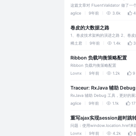
这篇文章对 FluentValidator 
– Bean Validation 规范的
aglice
9年前
3.6k
4
卷皮的大数据之路
1、卷皮技术架构的演进之路 2、卷
稀土君
9年前
1.4k
3
Ribbon 负载均衡策略配置
Ribbon 负载均衡策略配置
Lovnx
9年前
1.2k
9
Traceur: RxJava 辅助 Debu
RxJava 辅助 Debug 工具，更好
aglice
9年前
1.1k
17
重写ajax实现session超时
问题：使用window.location
ajax来执行会发生302错误，并且页
Lovnx
9年前
4.2k
8