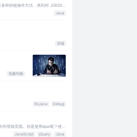
种丰富多样的链操作方法，再到对 JSR303
Java
后端
负载均衡
RxJava
Debug
重定向到登陆页面。但是使用ajax呢？使用
JavaScript
jQuery
Java