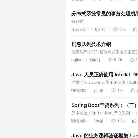
分布式系统常见的事务处理机
分布式
freewolf
9年前
1.1k
消息队列技术介绍
消息队列中间件是分布式系统中重要
分布式系统不可缺少的中间件。这篇
aglice
9年前
6.0k
2
Java 人员正确使用 IntelliJ
原本地址：Java 人员正确使用 Intelli
myeclipse 来开发的，说实话感觉 
嘟嘟MD
9年前
17k
Spring Boot干货系列：（
原本地址：Spring Boot干货系列：（
做的自动配置，确实方便快捷，但是对于
嘟嘟MD
9年前
1.2k
Java 的业务逻辑验证框架 fluent