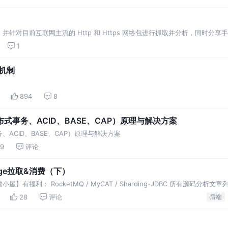
针对目前互联网主流的 Http 和 Https 网络包进行抓取并分析，同时分享
1
证机制
894
8
式事务、ACID、BASE、CAP）原理与解决方案
ACID、BASE、CAP）原理与解决方案
9
评论
age拉取&消费（下）
】有福利： RocketMQ / MyCAT / Sharding-JDBC 所有源码分析文章
ding-JDBC 中文注释源码 GitHub 地址 您对于源码的疑问每条留言都将得到认…
28
评论
后端