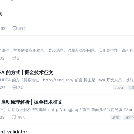
制
62
评论
的组件，主要解决应用耦合、异步消息、流量削锋等问题。实现高性能、高可用
文章主要介绍消息队列的一些技术和用法。
02
2
 IDEA 的方式 | 掘金技术征文
J IDEA 的方式博客地址：http://tengj.top/ 前言 博主是 Java 开发人员，
myeclipse 毫无美感可言，后来经过同事介绍，认识了 IDEA，一眼就相中了 IDE
637
24
Java
后
三）启动原理解析 | 掘金技术征文
三）启动原理解析博客地址：http://tengj.top/ 前言 前面几章我们见识了Spri
新手来说，如果不大懂SpringBoot内部启动原理，以后难免会吃亏。所以
33
评论
后端
Sprin
-validator