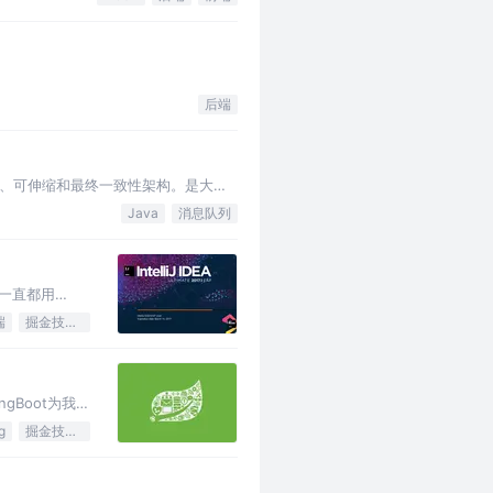
后端
、可伸缩和最终一致性架构。是大型
Java
消息队列
以前一直都用
A 黑…
端
掘金技术征文
ngBoot为我们
这次博主就跟…
g
掘金技术征文