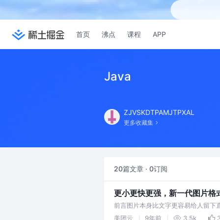
首页
沸点
课程
APP
Java
ZJVSKDTPAMJTPXAL
更多收藏集
20篇文章 · 0订阅
更小更快更强，新一代图片格式 
前言图片本身比文字更容易给人留下
对于图片质量的要求也就越来越高了。J
美团云
9年前
3.5k