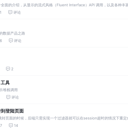
做了一个全面的介绍，从显示的流式风格（Fluent Interface）API 调用，以及各
集成，最后介绍了高级点的注解方式验证、支持级联对象图和 Spring AOP 的集成。
1
评论
皮的数据产品之路
6
评论
2
g 工具
的展示堆栈调用
评论
跳转到登陆页面
.href来跳转页面的时候，后端只需实现一个过滤器就可以在session超时的情况下
面不可能跳转。下面就针对这个问题来贴上我的前后端代码。 1、session过…
7
14