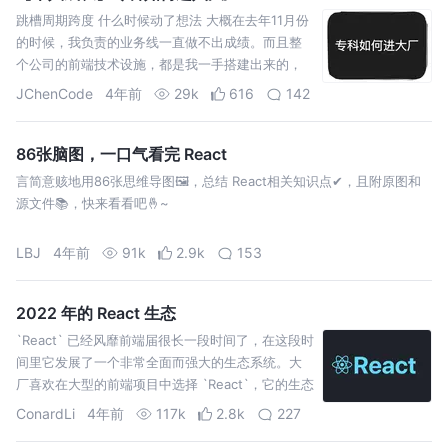
跳槽周期跨度 什么时候动了想法 大概在去年11月份
的时候，我负责的业务线一直做不出成绩。而且整
个公司的前端技术设施，都是我一手搭建出来的，
再待在公司，没什么可成长的空间，就想跳槽了，
JChenCode
4年前
29k
616
142
期间考虑了几个可能
86张脑图，一口气看完 React
言简意赅地用86张思维导图🖼，总结 React相关知识点✔，且附原图和
源文件📚，快来看看吧🤞~
LBJ
4年前
91k
2.9k
153
2022 年的 React 生态
`React` 已经风靡前端届很长一段时间了，在这段时
间里它发展了一个非常全面而强大的生态系统。大
厂喜欢在大型的前端项目中选择 `React`，它的生态
功不可没。
ConardLi
4年前
117k
2.8k
227