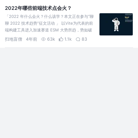
2022年哪些前端技术点会火？
「2022 年什么会火？什么该学？本文正在参与“聊
聊 2022 技术趋势”征文活动 」 以Vite为代表的前
端构建工具进入加速赛道 ESM 大势所趋，势如破
竹，由于 ESM 的普及，而带来的打包工具的
扫地盲僧
4年前
63k
1.1k
83
「2021」高频前端面试题汇总之HTML篇
2021 高频前端面试题汇总之HTML篇，前端面试题
汇总系列文章的HTML篇，长期更新，欢迎收藏、点
赞！
CUGGZ
5年前
335k
1.4k
45
「2021」高频前端面试题汇总之JavaScript篇（上）
2021 高频前端面试题汇总之JavaScript篇，前端面
试题汇总系列文章的JavaScript篇，长期更新，欢迎
收藏、点赞！