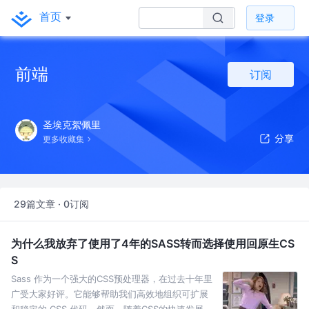
首页
登录
前端
订阅
圣埃克絮佩里
更多收藏集
29篇文章 · 0订阅
为什么我放弃了使用了4年的SASS转而选择使用回原生CS
S
Sass 作为一个强大的CSS预处理器，在过去十年里
广受大家好评。它能够帮助我们高效地组织可扩展
和稳定的 CSS 代码。然而，随着CSS的快速发展。