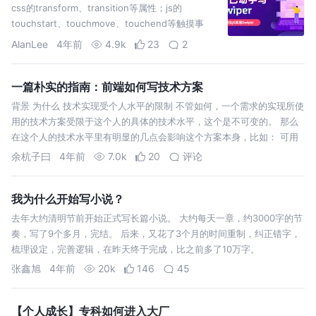
css的transform、transition等属性；js的
touchstart、touchmove、touchend等触摸事
件。
AlanLee
4年前
4.9k
23
2
一篇朴实的指南：前端如何写技术方案
背景 为什么 技术实现受个人水平的限制 不管如何，一个需求的实现所使
用的技术方案受限于这个人的具体的技术水平，这个是不可变的。 那么
在这个人的技术水平里有明显的几点会影响这个方案本身，比如： 可用
于选
余杭子曰
4年前
7.0k
20
评论
我为什么开始写小说？
去年大约清明节前开始正式写长篇小说。 大约每天一章，约3000字的节
奏，写了9个多月，完结。 后来，又花了3个月的时间重制，纠正错字，
梳理设定，完善逻辑，在昨天终于完成，比之前多了10万字。
张鑫旭
4年前
20k
146
45
【个人成长】专科如何进入大厂